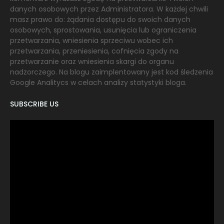
danych osobowych przez Administratora. W każdej chwili
masz prawo do: żądania dostępu do swoich danych
osobowych, sprostowania, usunięcia lub ograniczenia
przetwarzania, wniesienia sprzeciwu wobec ich
przetwarzania, przeniesienia, cofnięcia zgody na
przetwarzanie oraz wniesienia skargi do organu
nadzorczego. Na blogu zaimplentowany jest kod śledzenia
Google Analitycs w celach analizy statystyki bloga.
SUBSCRIBE US