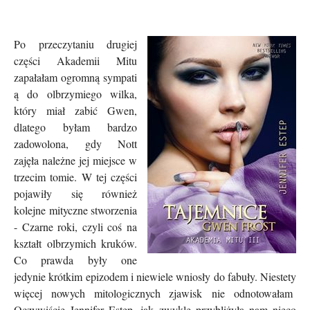
Po przeczytaniu drugiej
części Akademii Mitu
zapałałam ogromną sympati
ą do olbrzymiego wilka,
który miał zabić Gwen,
dlatego byłam bardzo
zadowolona, gdy Nott
zajęła należne jej miejsce w
trzecim tomie. W tej części
pojawiły się również
kolejne mityczne stworzenia
- Czarne roki, czyli coś na
kształt olbrzymich kruków.
Co prawda były one
jedynie krótkim epizodem i niewiele wniosły do fabuły. Niestety
więcej nowych mitologicznych zjawisk nie odnotowałam
Oczywiście Jennifer Estep, jak zwykle przybliżyła nam nieco