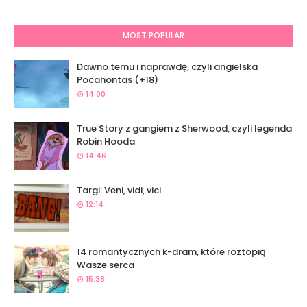
MOST POPULAR
Dawno temu i naprawdę, czyli angielska
Pocahontas (+18)
14:00
True Story z gangiem z Sherwood, czyli legenda
Robin Hooda
14:46
Targi: Veni, vidi, vici
12:14
14 romantycznych k-dram, które roztopią
Wasze serca
15:38