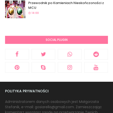
Przewodnik po Kamieniach Nieskończoności z
MCU
14:00
SOCIAL PLUGIN
POLITYKA PRYWATNOŚCI
Administratorem danych osobowych jest Małgorzata
Stefanik, e-mail: gosiarella@gmail.com. Zamieszczając
komentarz wyrażasz zgodę na przetwarzanie Twoich