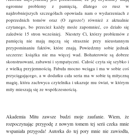
ogromne problemy z pamięcią, dlatego co rusz w
najdrobniejszych szczegółach opowiada nam o wydarzeniach z
poprzednich tomów oraz (O zgrozo!) również z aktualnie
czytanego, bo przecież każdy może zapomnieć, co działo się
zaledwie 15 stron wcześniej. Niestety Ci, którzy problemów z
pamięcią nie mają męczą się strasznie przy nieustannym
przypominaniu faktów, które znają. Powiedzmy sobie jednak
szczerze: książka nie ma więcej wad. Bohaterowie są dobrze
skonstruowani, zabawni i sympatyczni. Całość czyta się szybko i
z wielką przyjemnością. Fabuła mocno wciąga i ma w sobie coś
przyciągającego, a w dodatku cała seria ma w sobie tą mityczną
magię, która zachwyca czytelnika i ukazuje mu świat, w którym
mity mieszają się ze współczesnością.
Akademia Mitu zawsze budzi moje zaufanie. Wiem, że
rozpoczynając przygodę z nowym tomem tej serii czeka mnie
wspaniała przygoda! Autorka do tej pory mnie nie zawiodła,