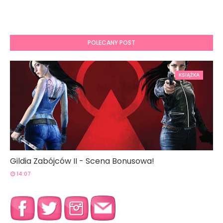
POLECANY POST
KSIĄŻKA
Gildia Zabójców II - Scena Bonusowa!
14:07