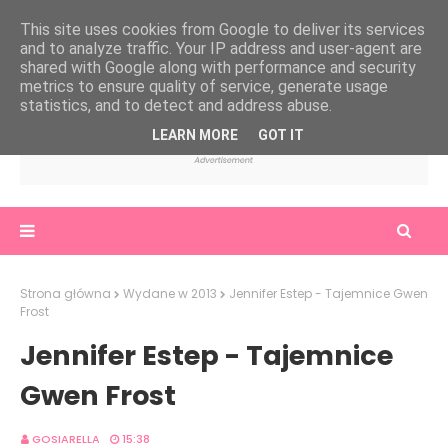
This site uses cookies from Google to deliver its services
and to analyze traffic. Your IP address and user-agent are
shared with Google along with performance and security
metrics to ensure quality of service, generate usage
statistics, and to detect and address abuse.
LEARN MORE
GOT IT
Strona główna
Wydane w 2013
Jennifer Estep - Tajemnice Gwen
Frost
Jennifer Estep - Tajemnice
Gwen Frost
GOSIARELLA
15:38