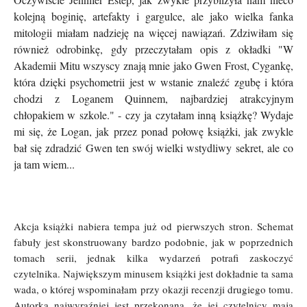
kolejną boginię, artefakty i gargulce, ale jako wielka fanka
mitologii miałam nadzieję na więcej nawiązań. Zdziwiłam się
również odrobinkę, gdy przeczytałam opis z okładki "W
Akademii Mitu wszyscy znają mnie jako Gwen Frost, Cygankę,
która dzięki psychometrii jest w wstanie znaleźć zgubę i która
chodzi z Loganem Quinnem, najbardziej atrakcyjnym
chłopakiem w szkole." - czy ja czytałam inną książkę? Wydaje
mi się, że Logan, jak przez ponad połowę książki, jak zwykle
bał się zdradzić Gwen ten swój wielki wstydliwy sekret, ale co
ja tam wiem...
Akcja książki nabiera tempa już od pierwszych stron. Schemat
fabuły jest skonstruowany bardzo podobnie, jak w poprzednich
tomach serii, jednak kilka wydarzeń potrafi zaskoczyć
czytelnika. Największym minusem książki jest dokładnie ta sama
wada, o której wspominałam przy okazji recenzji drugiego tomu.
Autorka najwyraźniej jest przekonana, że jej czytelnicy mają