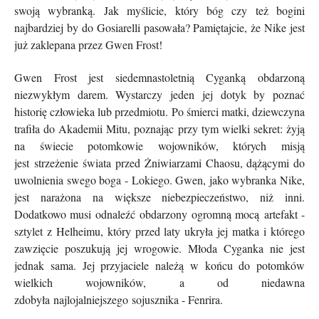
swoją wybranką. Jak myślicie, który bóg czy też bogini
najbardziej by do Gosiarelli pasowała? Pamiętajcie, że Nike jest
już zaklepana przez Gwen Frost!
Gwen Frost jest siedemnastoletnią Cyganką obdarzoną
niezwykłym darem. Wystarczy jeden jej dotyk by poznać
historię człowieka lub przedmiotu. Po śmierci matki, dziewczyna
trafiła do Akademii Mitu, poznając przy tym wielki sekret: żyją
na świecie potomkowie wojowników, których misją
jest strzeżenie świata przed Żniwiarzami Chaosu, dążącymi do
uwolnienia swego boga - Lokiego. Gwen, jako wybranka Nike,
jest narażona na większe niebezpieczeństwo, niż inni.
Dodatkowo musi odnaleźć obdarzony ogromną mocą artefakt -
sztylet z Helheimu, który przed laty ukryła jej matka i którego
zawzięcie poszukują jej wrogowie. Młoda Cyganka nie jest
jednak sama. Jej przyjaciele należą w końcu do potomków
wielkich wojowników, a od niedawna
zdobyła najlojalniejszego sojusznika - Fenrira.