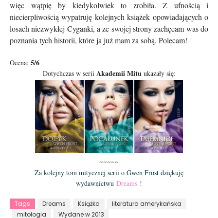
więc wątpię by kiedykolwiek to zrobiła. Z ufnością i
niecierpliwością wypatruję kolejnych książek opowiadających o
losach niezwykłej Cyganki, a ze swojej strony zachęcam was do
poznania tych historii, które ja już mam za sobą. Polecam!
5/6
Ocena:
Akademii Mitu
Dotychczas w serii
ukazały się:
~~~~~
Za kolejny tom mitycznej serii o Gwen Frost dziękuję
wydawnictwu
Dreams
!
Tags
Dreams
Książka
literatura amerykańska
mitologia
Wydane w 2013