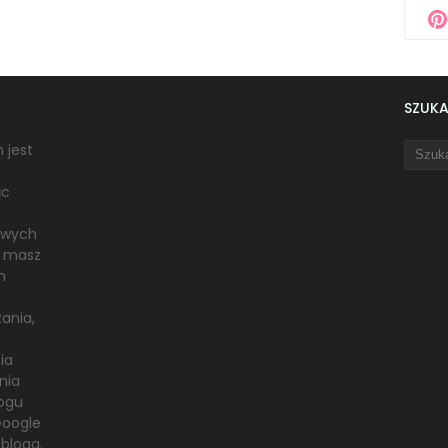
SZUK
 jest
ąc
owych
i masz
h
ania,
ia
nia
logu
Google
 bloga.