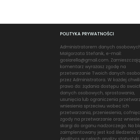
POLITYKA PRYWATNOŚCI
Administratorem danych osobowych
Małgorzata Stefanik, e-mail:
gosiarella@gmail.com. Zamieszczaj
komentarz wyrażasz zgodę na
przetwarzanie Twoich danych osob
przez Administratora. W każdej chwil
prawo do: żądania dostępu do swoic
danych osobowych, sprostowania,
usunięcia lub ograniczenia przetwarz
wniesienia sprzeciwu wobec ich
przetwarzania, przeniesienia, cofnięc
zgody na przetwarzanie oraz wniesie
skargi do organu nadzorczego. Na b
zaimplentowany jest kod śledzenia 
Analitycs w celach analizy statystyki