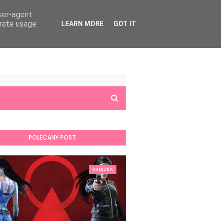
user-agent
erate usage
LEARN MORE
GOT IT
POLECANY POST
KSIĄŻKA