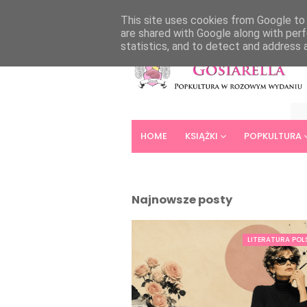
HOME
ABOUT
CONTACT
This site uses cookies from Google to d
are shared with Google along with perf
statistics, and to detect and address 
HOME
KSIĄŻKI
POPKULTURA
Najnowsze posty
LITERATURA POL