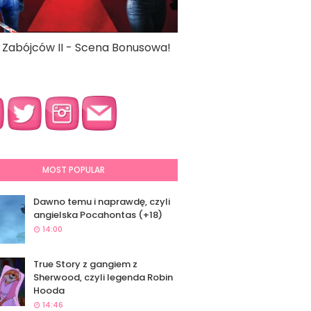
a Zabójców II - Scena Bonusowa!
MOST POPULAR
Dawno temu i naprawdę, czyli
angielska Pocahontas (+18)
14:00
True Story z gangiem z
Sherwood, czyli legenda Robin
Hooda
14:46