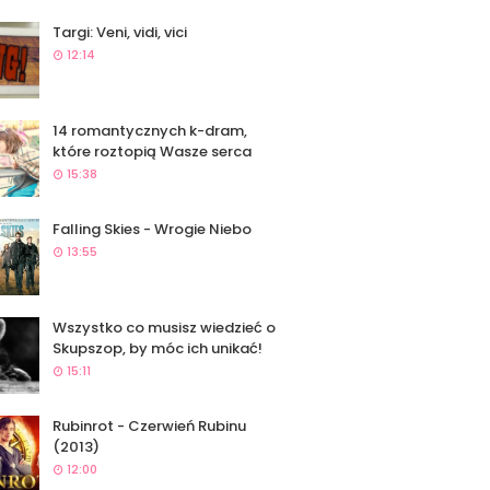
Targi: Veni, vidi, vici
12:14
14 romantycznych k-dram,
które roztopią Wasze serca
15:38
Falling Skies - Wrogie Niebo
13:55
Wszystko co musisz wiedzieć o
Skupszop, by móc ich unikać!
15:11
Rubinrot - Czerwień Rubinu
(2013)
12:00