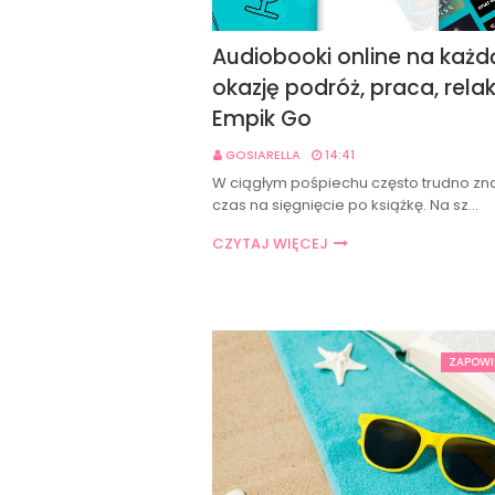
Audiobooki online na każd
okazję podróż, praca, relak
Empik Go
GOSIARELLA
14:41
W ciągłym pośpiechu często trudno zn
czas na sięgnięcie po książkę. Na sz…
CZYTAJ WIĘCEJ
ZAPOWI