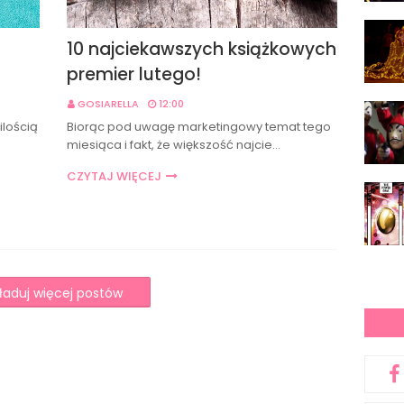
10 najciekawszych książkowych
premier lutego!
GOSIARELLA
12:00
ilością
Biorąc pod uwagę marketingowy temat tego
miesiąca i fakt, że większość najcie…
CZYTAJ WIĘCEJ
ładuj więcej postów