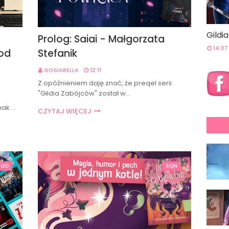
Gildi
Prolog: Saiai - Małgorzata
14:07
 od
Stefanik
GOSIARELLA
12:11
Z opóźnieniem daję znać, że preqel serii
"Gildia Zabójców" został w…
mak …
CZYTAJ WIĘCEJ
 GO
SQN