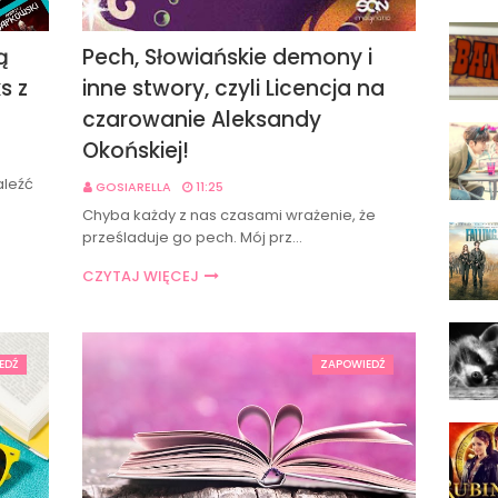
ą
Pech, Słowiańskie demony i
s z
inne stwory, czyli Licencja na
czarowanie Aleksandy
Okońskiej!
aleźć
GOSIARELLA
11:25
Chyba każdy z nas czasami wrażenie, że
prześladuje go pech. Mój prz…
CZYTAJ WIĘCEJ
EDŹ
ZAPOWIEDŹ