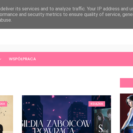
eliver its services and to analyze traffic. Your IP address and 
ormance and security metrics to ensure quality of service, gen
abuse.
WSPÓŁPRACA
SKA
KSIĄŻKA