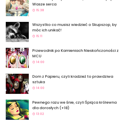
Wasze serca
15:38
Wszystko co musisz wiedzieć o Skupszop, by
móc ich unikać!
15:11
Przewodnik po Kamieniach Nieskończoności z
MCU
14:00
Dom z Papieru, czyli kradzież to prawdziwa
sztuka
14:00
Pewnego razu we śnie, czyli Śpiąca królewna
dla dorosłych (+18)
13:02