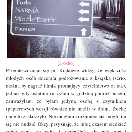
[
Źródło
]
Przemieszczając się po Krakowie widzę, że większość
młodych osób doceniła podróżowanie z książką (serio,
można by nagrać filmik promujący czytelnictwo ot tak),
jednak gdy ostatnio ruszyłam w godziną podróż busem,
zauważyłam, że byłam jedyną osobą z czytnikiem
(papierowych wersji również nie mieli)
w dłoni. Trochę
mnie to zaskoczyło. Nie mogłam zrozumieć jak mogło im
się nie nudzić. Okey, przyznaję, że lubię czasem siedzieć
sobie sama ze sobą i rozmyślać, ale mój umysł