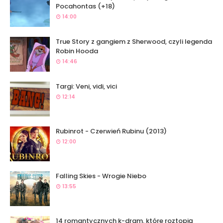
Pocahontas (+18)
14:00
True Story z gangiem z Sherwood, czyli legenda
Robin Hooda
14:46
Targi: Veni, vidi, vici
12:14
Rubinrot - Czerwień Rubinu (2013)
12:00
Falling Skies - Wrogie Niebo
13:55
14 romantycznych k-dram, które roztopią