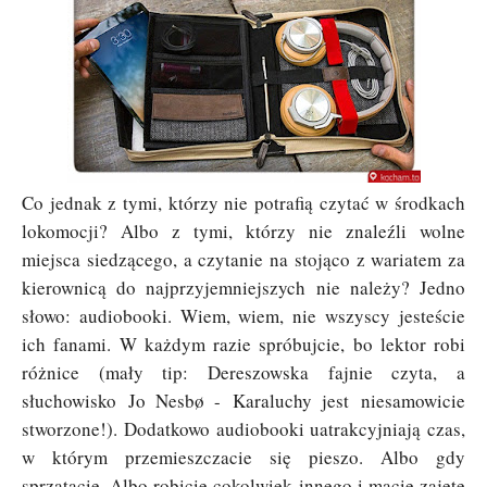
Co jednak z tymi, którzy nie potrafią czytać w środkach
lokomocji? Albo z tymi, którzy nie znaleźli wolne
miejsca siedzącego, a czytanie na stojąco z wariatem za
kierownicą do najprzyjemniejszych nie należy? Jedno
słowo: audiobooki. Wiem, wiem, nie wszyscy jesteście
ich fanami. W każdym razie spróbujcie, bo lektor robi
różnice (mały tip: Dereszowska fajnie czyta, a
słuchowisko
Jo Nesbø -
Karaluchy jest niesamowicie
stworzone!). Dodatkowo audiobooki uatrakcyjniają czas,
w którym przemieszczacie się pieszo. Albo gdy
sprzątacie. Albo robicie cokolwiek innego i macie zajęte