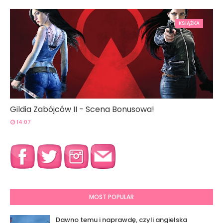
KSIĄŻKA
Gildia Zabójców II - Scena Bonusowa!
14:07
MOST POPULAR
Dawno temu i naprawdę, czyli angielska