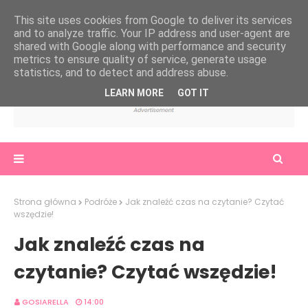
This site uses cookies from Google to deliver its services
and to analyze traffic. Your IP address and user-agent are
shared with Google along with performance and security
metrics to ensure quality of service, generate usage
statistics, and to detect and address abuse.
LEARN MORE
GOT IT
Strona główna
Podróże
Jak znaleźć czas na czytanie? Czytać
wszędzie!
Jak znaleźć czas na
czytanie? Czytać wszędzie!
GOSIARELLA
14:00