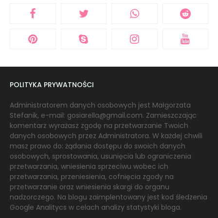
POLITYKA PRYWATNOŚCI
Administratorem danych osobowych jest Małgorzata
Stefanik, e-mail: gosiarella@gmail.com. Zamieszczając
komentarz wyrażasz zgodę na przetwarzanie Twoich
danych osobowych przez Administratora. W każdej chwili
masz prawo do: żądania dostępu do swoich danych
osobowych, sprostowania, usunięcia lub ograniczenia
przetwarzania, wniesienia sprzeciwu wobec ich
przetwarzania, przeniesienia, cofnięcia zgody na
przetwarzanie oraz wniesienia skargi do organu
nadzorczego. Na blogu zaimplentowany jest kod śledzenia
Google Analitycs w celach analizy statystyki bloga.