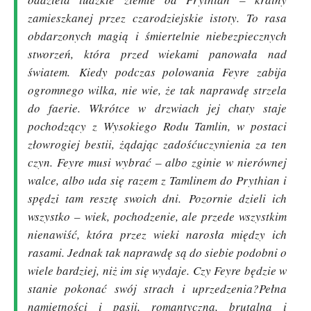
zamieszkanej przez czarodziejskie istoty. To rasa
obdarzonych magią i śmiertelnie niebezpiecznych
stworzeń, która przed wiekami panowała nad
światem.
Kiedy podczas polowania Feyre zabija
ogromnego wilka, nie wie, że tak naprawdę strzela
do faerie. Wkrótce w drzwiach jej chaty staje
pochodzący z Wysokiego Rodu Tamlin, w postaci
złowrogiej bestii, żądając zadośćuczynienia za ten
czyn. Feyre musi wybrać – albo zginie w nierównej
walce, albo uda się razem z Tamlinem do Prythian i
spędzi tam resztę swoich dni.
Pozornie dzieli ich
wszystko – wiek, pochodzenie, ale przede wszystkim
nienawiść, która przez wieki narosła między ich
rasami. Jednak tak naprawdę są do siebie podobni o
wiele bardziej, niż im się wydaje. Czy Feyre będzie w
stanie pokonać swój strach i uprzedzenia?
Pełna
namiętności i pasji, romantyczna, brutalna i