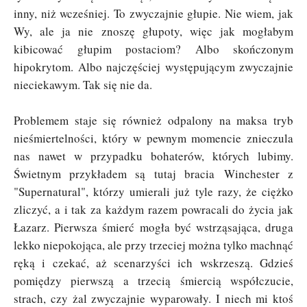
inny, niż wcześniej. To zwyczajnie głupie. Nie wiem, jak
Wy, ale ja nie znoszę głupoty, więc jak mogłabym
kibicować głupim postaciom? Albo skończonym
hipokrytom. Albo najczęściej występującym zwyczajnie
nieciekawym. Tak się nie da.
Problemem staje się również odpalony na maksa tryb
nieśmiertelności, który w pewnym momencie znieczula
nas nawet w przypadku bohaterów, których lubimy.
Świetnym przykładem są tutaj bracia Winchester z
"Supernatural", którzy umierali już tyle razy, że ciężko
zliczyć, a i tak za każdym razem powracali do życia jak
Łazarz. Pierwsza śmierć mogła być wstrząsająca, druga
lekko niepokojąca, ale przy trzeciej można tylko machnąć
ręką i czekać, aż scenarzyści ich wskrzeszą. Gdzieś
pomiędzy pierwszą a trzecią śmiercią współczucie,
strach, czy żal zwyczajnie wyparowały. I niech mi ktoś