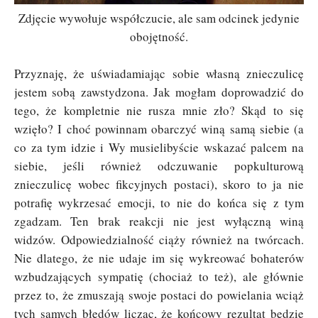
Zdjęcie wywołuje współczucie, ale sam odcinek jedynie
obojętność.
Przyznaję, że uświadamiając sobie własną znieczulicę
jestem sobą zawstydzona. Jak mogłam doprowadzić do
tego, że kompletnie nie rusza mnie zło? Skąd to się
wzięło? I choć powinnam obarczyć winą samą siebie (a
co za tym idzie i Wy musielibyście wskazać palcem na
siebie, jeśli również odczuwanie popkulturową
znieczulicę wobec fikcyjnych postaci), skoro to ja nie
potrafię wykrzesać emocji, to nie do końca się z tym
zgadzam. Ten brak reakcji nie jest wyłączną winą
widzów. Odpowiedzialność ciąży również na twórcach.
Nie dlatego, że nie udaje im się wykreować bohaterów
wzbudzających sympatię (chociaż to też), ale głównie
przez to, że zmuszają swoje postaci do powielania wciąż
tych samych błędów licząc, że końcowy rezultat będzie