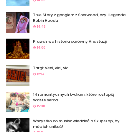
14:00
True Story z gangiem z Sherwood, czyli legenda
Robin Hooda
14:46
Prawdziwa historia carówny Anastazji
14:00
Targi: Veni, vidi, vici
12:14
14 romantycznych k-dram, które roztopią
Wasze serca
15:38
Wszystko co musisz wiedzieć o Skupszop, by
móc ich unikać!