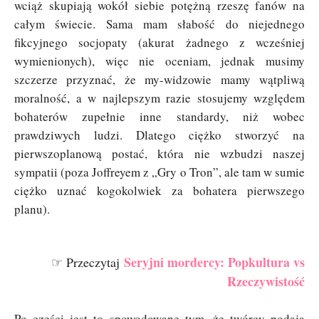
wciąż skupiają wokół siebie potężną rzeszę fanów na
całym świecie. Sama mam słabość do niejednego
fikcyjnego socjopaty (akurat żadnego z wcześniej
wymienionych), więc nie oceniam, jednak musimy
szczerze przyznać, że my-widzowie mamy wątpliwą
moralność, a w najlepszym razie stosujemy względem
bohaterów zupełnie inne standardy, niż wobec
prawdziwych ludzi. Dlatego ciężko stworzyć na
pierwszoplanową postać, która nie wzbudzi naszej
sympatii (poza Joffreyem z „Gry o Tron”, ale tam w sumie
ciężko uznać kogokolwiek za bohatera pierwszego
planu).
Seryjni mordercy: Popkultura vs
☞ Przeczytaj
Rzeczywistość
Po części jest to spowodowane tym, że twórcy podają