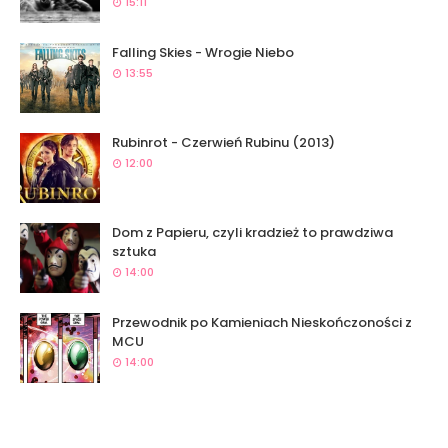
15:11
Falling Skies - Wrogie Niebo
13:55
Rubinrot - Czerwień Rubinu (2013)
12:00
Dom z Papieru, czyli kradzież to prawdziwa
sztuka
14:00
Przewodnik po Kamieniach Nieskończoności z
MCU
14:00