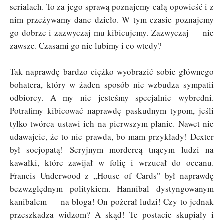
serialach. To za jego sprawą poznajemy całą opowieść i z
nim przeżywamy dane dzieło. W tym czasie poznajemy
go dobrze i zazwyczaj mu kibicujemy. Zazwyczaj — nie
zawsze. Czasami go nie lubimy i co wtedy?
Tak naprawdę bardzo ciężko wyobrazić sobie głównego
bohatera, który w żaden sposób nie wzbudza sympatii
odbiorcy. A my nie jesteśmy specjalnie wybredni.
Potrafimy kibicować naprawdę paskudnym typom, jeśli
tylko twórca ustawi ich na pierwszym planie. Nawet nie
udawajcie, że to nie prawda, bo mam przykłady! Dexter
był socjopatą! Seryjnym mordercą tnącym ludzi na
kawałki, które zawijał w folię i wrzucał do oceanu.
Francis Underwood z „House of Cards” był naprawdę
bezwzględnym politykiem. Hannibal dystyngowanym
kanibalem — na bloga! On pożerał ludzi! Czy to jednak
przeszkadza widzom? A skąd! Te postacie skupiały i