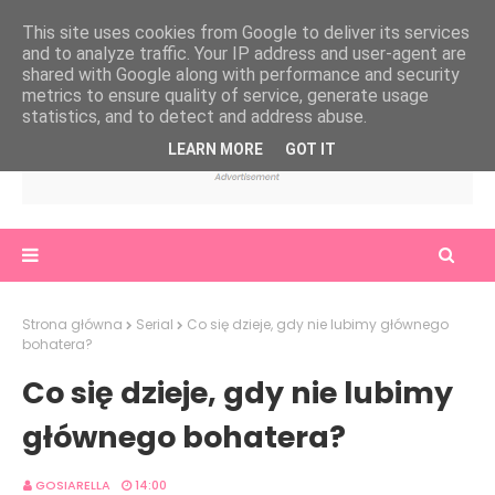
This site uses cookies from Google to deliver its services
and to analyze traffic. Your IP address and user-agent are
shared with Google along with performance and security
metrics to ensure quality of service, generate usage
statistics, and to detect and address abuse.
LEARN MORE
GOT IT
Strona główna
Serial
Co się dzieje, gdy nie lubimy głównego
bohatera?
Co się dzieje, gdy nie lubimy
głównego bohatera?
GOSIARELLA
14:00