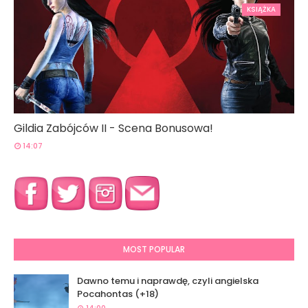
KSIĄŻKA
Gildia Zabójców II - Scena Bonusowa!
14:07
MOST POPULAR
Dawno temu i naprawdę, czyli angielska
Pocahontas (+18)