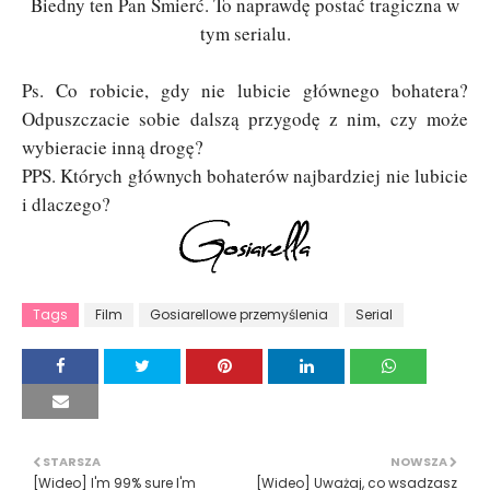
Biedny ten Pan Śmierć. To naprawdę postać tragiczna w
tym serialu.
Ps. Co robicie, gdy nie lubicie głównego bohatera?
Odpuszczacie sobie dalszą przygodę z nim, czy może
wybieracie inną drogę?
PPS. Których głównych bohaterów najbardziej nie lubicie
i dlaczego?
Tags
Film
Gosiarellowe przemyślenia
Serial
STARSZA
NOWSZA
[Wideo] I'm 99% sure I'm
[Wideo] Uważaj, co wsadzasz