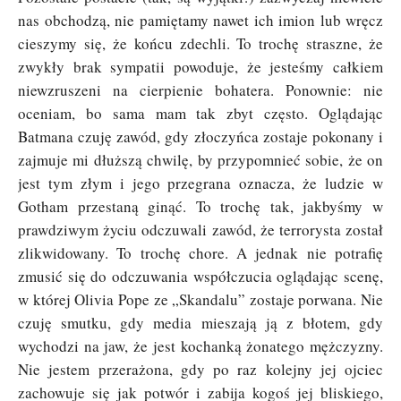
nas obchodzą, nie pamiętamy nawet ich imion lub wręcz
cieszymy się, że końcu zdechli. To trochę straszne, że
zwykły brak sympatii powoduje, że jesteśmy całkiem
niewzruszeni na cierpienie bohatera. Ponownie: nie
oceniam, bo sama mam tak zbyt często. Oglądając
Batmana czuję zawód, gdy złoczyńca zostaje pokonany i
zajmuje mi dłuższą chwilę, by przypomnieć sobie, że on
jest tym złym i jego przegrana oznacza, że ludzie w
Gotham przestaną ginąć. To trochę tak, jakbyśmy w
prawdziwym życiu odczuwali zawód, że terrorysta został
zlikwidowany. To trochę chore. A jednak nie potrafię
zmusić się do odczuwania współczucia oglądając scenę,
w której Olivia Pope ze „Skandalu” zostaje porwana. Nie
czuję smutku, gdy media mieszają ją z błotem, gdy
wychodzi na jaw, że jest kochanką żonatego mężczyzny.
Nie jestem przerażona, gdy po raz kolejny jej ojciec
zachowuje się jak potwór i zabija kogoś jej bliskiego,