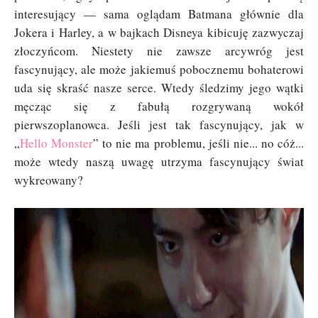
interesujący — sama oglądam Batmana głównie dla
Jokera i Harley, a w bajkach Disneya kibicuję zazwyczaj
złoczyńcom. Niestety nie zawsze arcywróg jest
fascynujący, ale może jakiemuś pobocznemu bohaterowi
uda się skraść nasze serce. Wtedy śledzimy jego wątki
męcząc się z fabułą rozgrywaną wokół
pierwszoplanowca. Jeśli jest tak fascynujący, jak w
„
Hello Monster
” to nie ma problemu, jeśli nie... no cóż...
może wtedy naszą uwagę utrzyma fascynujący świat
wykreowany?