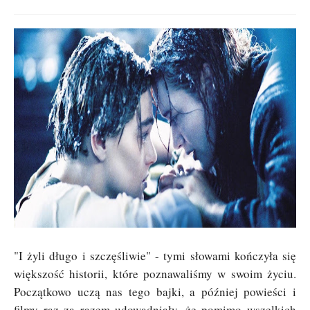
"I żyli długo i szczęśliwie" - tymi słowami kończyła się
większość historii, które poznawaliśmy w swoim życiu.
Początkowo uczą nas tego bajki, a później powieści i
filmy raz za razem udowadniały, że pomimo wszelkich