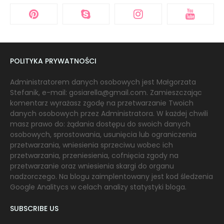
POLITYKA PRYWATNOŚCI
Administratorem danych osobowych jest Małgorzata
Stefanik, e-mail: gosiarella@gmail.com. Zamieszczając
komentarz wyrażasz zgodę na przetwarzanie Twoich
danych osobowych przez Administratora. W każdej chwili
masz prawo do: żądania dostępu do swoich danych
osobowych, sprostowania, usunięcia lub ograniczenia
przetwarzania, wniesienia sprzeciwu wobec ich
przetwarzania, przeniesienia, cofnięcia zgody na
przetwarzanie oraz wniesienia skargi do organu
nadzorczego. Na blogu zaimplentowany jest kod śledzenia
Google Analitycs w celach analizy statystyki bloga.
SUBSCRIBE US