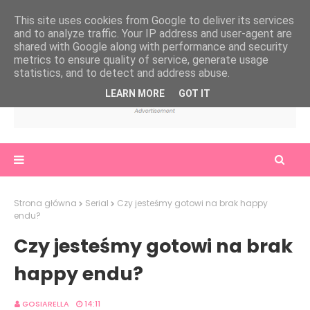
This site uses cookies from Google to deliver its services
and to analyze traffic. Your IP address and user-agent are
shared with Google along with performance and security
metrics to ensure quality of service, generate usage
statistics, and to detect and address abuse.
LEARN MORE
GOT IT
Strona główna
Serial
Czy jesteśmy gotowi na brak happy
endu?
Czy jesteśmy gotowi na brak
happy endu?
GOSIARELLA
14:11