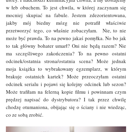
w łeb obuchem. To jest chwila, w której zaczynam się
mocniej skupiać na fabule. Jestem zdezorientowana,
jakby mój biedny mózg nie potrafił właściwie
przetworzyć tego, co właśnie zobaczyłam. Nie, to nie
może być prawda. To na pewno jakaś pomyłka. No bo jak
to tak główny bohater umarł? Oni nie będą razem? Nie
ma szczęśliwego zakończenia? To na pewno ostatni
odcinek/ostatnia strona/ostatnia scena? Może jednak
moja książka to wybrakowany egzemplarz, w którym
brakuje ostatnich kartek? Może przeoczyłam ostatni
odcinek serialu i pojawi się kolejny odcinek lub sezon?
Może trafiłam na felerną kopie filmu i powinnam czym
prędzej napisać do dystrybutora? I tak przez chwilę
chodzę otumaniona, obijając się o ściany i nie wiedząc,
co ze sobą zrobić.