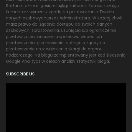
Stefanik, e-mail: gosiarella@gmail.com. Zamieszczając
komentarz wyrażasz zgodę na przetwarzanie Twoich
danych osobowych przez Administratora. W każdej chwili
masz prawo do: żądania dostępu do swoich danych
osobowych, sprostowania, usunięcia lub ograniczenia
przetwarzania, wniesienia sprzeciwu wobec ich
przetwarzania, przeniesienia, cofnięcia zgody na
przetwarzanie oraz wniesienia skargi do organu
nadzorczego. Na blogu zaimplentowany jest kod śledzenia
Google Analitycs w celach analizy statystyki bloga.
SUBSCRIBE US