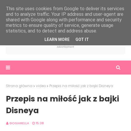
This site uses cookies from Google to deliver its services
and to analyze traffic. Your IP address and user-agent are
shared with Google along with performance and security
metrics to ensure quality of service, generate usage
statistics, and to detect and address abuse.
LEARN MORE
GOT IT
Strona główna
video
Przepis na miłość jak z bajki Disneya
Przepis na miłość jak z bajki
Disneya
GOSIARELLA
15:38