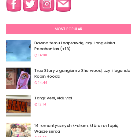
MOST POPULAR
Dawno temu i naprawdę, czyli angielska
Pocahontas (+18)
14:00
True Story z gangiem z Sherwood, czyli legenda
Robin Hooda
14:46
Targi: Veni, vidi, vici
12:14
14 romantycznych k-dram, które roztopią
Wasze serca