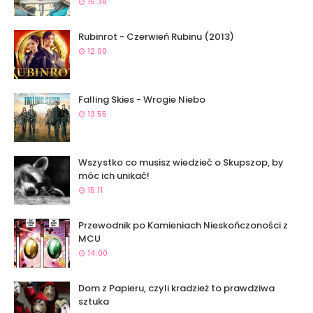
15:38
Rubinrot - Czerwień Rubinu (2013)
12:00
Falling Skies - Wrogie Niebo
13:55
Wszystko co musisz wiedzieć o Skupszop, by
móc ich unikać!
15:11
Przewodnik po Kamieniach Nieskończoności z
MCU
14:00
Dom z Papieru, czyli kradzież to prawdziwa
sztuka