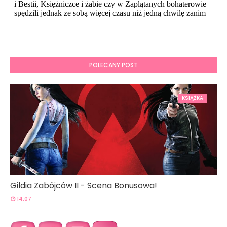
POLECANY POST
KSIĄŻKA
Gildia Zabójców II - Scena Bonusowa!
14:07