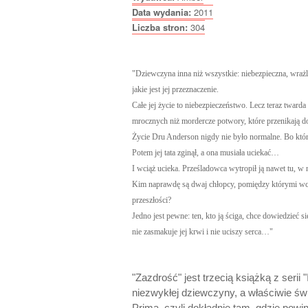
Data wydania:
2011
Liczba stron:
304
"Dziewczyna inna niż wszystkie: niebezpieczna, wrażl
jakie jest jej przeznaczenie.
Całe jej życie to niebezpieczeństwo. Lecz teraz tward
mrocznych niż mordercze potwory, które przenikają 
Życie Dru Anderson nigdy nie było normalne. Bo któ
Potem jej tata zginął, a ona musiała uciekać…
I wciąż ucieka. Prześladowca wytropił ją nawet tu, w 
Kim naprawdę są dwaj chłopcy, pomiędzy którymi wcią
przeszłości?
Jedno jest pewne: ten, kto ją ściga, chce dowiedzieć si
nie zasmakuje jej krwi i nie uciszy serca…"
"Zazdrość" jest trzecią książką z serii 
niezwykłej dziewczyny, a właściwie świe
Prima, czyli dokładnie tam, gdzie pow