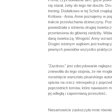
się starał, żeby do tego nie doszło. Dr
trening. Dodatkowo w tej Scholi znajduj
Królowa - Anna. Anne poznajemy w pop
trakcie przesłuchania dziewczyny. Poz
powiedziała o istnieniu drugiej świetoc
przeniesiona do głównej siedziby. Wid
daną świetoczą. Wrogość Anny wzrasta
Drugim istotnym wątkiem jest kwitnący
pewnych powodów wszystko praktyczni
"Zazdrosc" jest zdecydowanie najlepsz
zniewoliła do tego stopnia, że nie mogł
rozwinięcie warsztatu pisarskiego aut
opisów na rzecz retrospekcji z poprze
poprzednich tomów, które nawiasem m
jej odległą i zapomnianą przeszłość.
Niesamowicie zaskoczyła mnie również