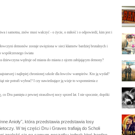
iwa i samotna, znów musi walczyć - o życie, o miłość i o odpowiedź, kim jest i
a łowczyni demonów zostaje uwięziona w sieci kłamstw bardziej brutalnych i
do współczesnego świata
ra dziewczyna wędruje od miasta do miasta z ojcem zabijającym demony?
najstarszej i najlepiej chronionej szkole dla łowców wampirów. Kto ją wydał?
ż nie potrafi wybrać? I czy nawiedzające ją wizje to wspomnienia z
ę, co Dru pamięta z pewnej straszliwej nocy sprzed lat. I nie spocznie, dopóki
"Inne Anioły", która przedstawia przedstawia losy
toczy. W tej części Dru i Graves trafiają do Scholi
inni znaleźć się na samym początku jednak ktoś bardzo