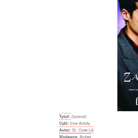
Tytuł:
Zazdrość
Cykl:
Inne Anioły
Autor:
St. Crow Lili
Wydawca:
Amber