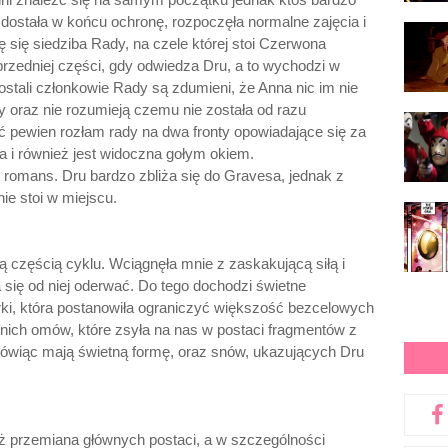
u dostała w końcu ochronę, rozpoczęła normalne zajęcia i
ę się siedziba Rady, na czele której stoi Czerwona
rzedniej części, gdy odwiedza Dru, a to wychodzi w
ostali członkowie Rady są zdumieni, że Anna nic im nie
zy oraz nie rozumieją czemu nie została od razu
ać pewien rozłam rady na dwa fronty opowiadające się za
 i również jest widoczna gołym okiem.
 romans. Dru bardzo zbliża się do Gravesa, jednak z
e stoi w miejscu.
ą częścią cyklu. Wciągnęła mnie z zaskakującą siłą i
a się od niej oderwać. Do tego dochodzi świetne
orki, która postanowiła ograniczyć większość bezcelowych
dnich omów, które zsyła na nas w postaci fragmentów z
ówiąc mają świetną formę, oraz snów, ukazujących Dru
 przemiana głównych postaci, a w szczególności