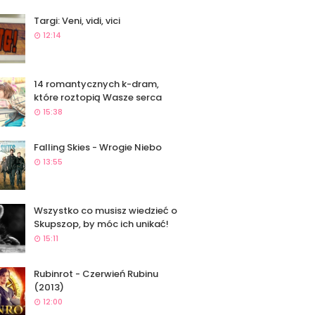
Targi: Veni, vidi, vici
12:14
14 romantycznych k-dram,
które roztopią Wasze serca
15:38
Falling Skies - Wrogie Niebo
13:55
Wszystko co musisz wiedzieć o
Skupszop, by móc ich unikać!
15:11
Rubinrot - Czerwień Rubinu
(2013)
12:00