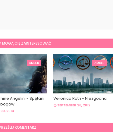
Y MOGĄ CIĘ ZAINTERESOWAĆ
AMBER
AMBER
hine Angelini - Spętani
Veronica Roth - Niezgodna
z bogów
SEPTEMBER 26, 2012
09, 2014
PRZEŚLIJ KOMENTARZ