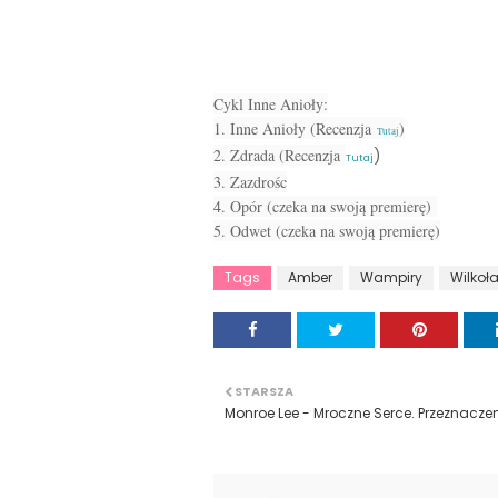
Cykl Inne Anioły:
1. Inne Anioły (Recenzja
)
Tutaj
2. Zdrada (Recenzja
)
Tutaj
3. Zazdrośc
4. Opór (czeka na swoją premierę)
5. Odwet (czeka na swoją premierę)
Tags
Amber
Wampiry
Wilkoła
STARSZA
Monroe Lee - Mroczne Serce. Przeznaczen