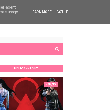
user-agent
erate usage
LEARN MORE
GOT IT
POLECANY POST
KSIĄŻKA