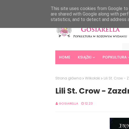
HOME
ABOUT
CONTACT
This site uses cookies from Google to d
are shared with Google along with perf
statistics, and to detect and address 
HOME
KSIĄŻKI
POPKULTURA
Strona główna
Wilkołaki
Lili St. Crow -
Lili St. Crow - Zaz
GOSIARELLA
12:23