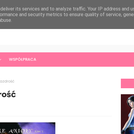
eliver its services and to analyze traffic. Your IP address and 
ormance and security metrics to ensure quality of service, gen
abuse.
WSPÓŁPRACA
 Zazdrość
drość