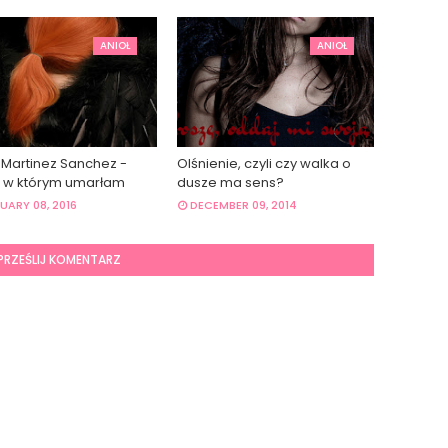
ANIOŁ
ANIOŁ
 Martinez Sanchez -
Olśnienie, czyli czy walka o
, w którym umarłam
dusze ma sens?
UARY 08, 2016
DECEMBER 09, 2014
PRZEŚLIJ KOMENTARZ