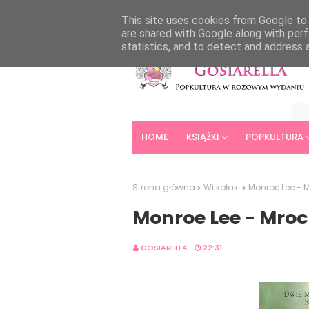
HOME
ABOUT
CONTACT
This site uses cookies from Google to d
are shared with Google along with perf
statistics, and to detect and address 
HOME
KSIĄŻKI
POPKULTURA
Strona główna
Wilkołaki
Monroe Lee - 
Monroe Lee - Mroc
GOSIARELLA
22:31