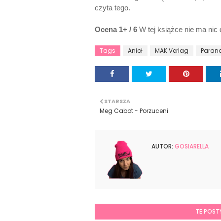
czyta tego.
Ocena 1+ / 6
W tej książce nie ma nic
Tags
Anioł
MAK Verlag
Paran
STARSZA
Meg Cabot - Porzuceni
AUTOR:
GOSIARELLA
TE POST