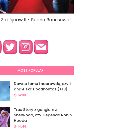
a Zabójców II - Scena Bonusowa!
MOST POPULAR
Dawno temu i naprawdę, czyli
angielska Pocahontas (+18)
14:00
True Story z gangiem z
Sherwood, czyli legenda Robin
Hooda
14:46