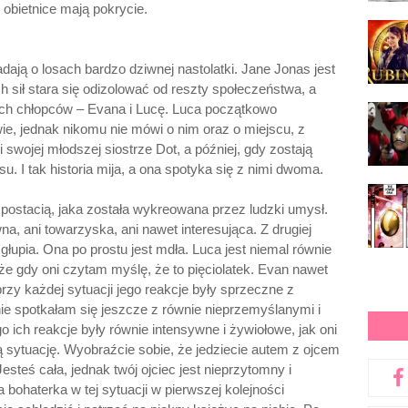
 obietnice mają pokrycie.
ają o losach bardzo dziwnej nastolatki. Jane Jonas jest
h sił stara się odizolować od reszty społeczeństwa, a
ch chłopców – Evana i Lucę. Luca początkowo
wie, jednak nikomu nie mówi o nim oraz o miejscu, z
 swojej młodszej siostrze Dot, a później, gdy zostają
u. I tak historia mija, a ona spotyka się z nimi dwoma.
 postacią, jaka została wykreowana przez ludzki umysł.
na, ani towarzyska, ani nawet interesująca. Z drugiej
 głupia. Ona po prostu jest mdła. Luca jest niemal równie
, że gdy oni czytam myślę, że to pięciolatek. Evan nawet
przy każdej sytuacji jego reakcje były sprzeczne z
nie spotkałam się jeszcze z równie nieprzemyślanymi i
 ich reakcje były równie intensywne i żywiołowe, jak oni
sytuację. Wyobraźcie sobie, że jedziecie autem z ojcem
esteś cała, jednak twój ojciec jest nieprzytomny i
bohaterka w tej sytuacji w pierwszej kolejności