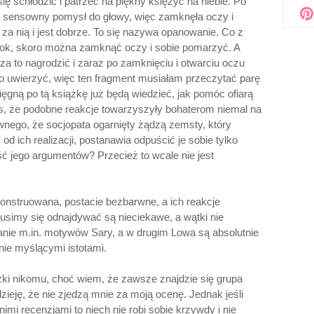
ię schłodzić i patrzeć na piękny księżyc na niebie. Po
n sensowny pomysł do głowy, więc zamknęła oczy i
 za nią i jest dobrze. To się nazywa opanowanie. Co z
obok, skoro można zamknąć oczy i sobie pomarzyć. A
 za to nagrodzić i zaraz po zamknięciu i otwarciu oczu
 to uwierzyć, więc ten fragment musiałam przeczytać parę
ięgną po tą książkę już będą wiedzieć, jak pomóc ofiarą
że podobne reakcje towarzyszyły bohaterom niemal na
nego, że socjopata ogarnięty żądzą zemsty, który
 od ich realizacji, postanawia odpuścić je sobie tylko
ść jego argumentów? Przecież to wcale nie jest
skonstruowana, postacie bezbarwne, a ich reakcje
usimy się odnajdywać są nieciekawe, a wątki nie
anie m.in. motywów Sary, a w drugim Lowa są absolutnie
lnie myślącymi istotami.
żki nikomu, choć wiem, że zawsze znajdzie się grupa
zieję, że nie zjedzą mnie za moją ocenę. Jednak jeśli
imi recenzjami to niech nie robi sobie krzywdy i nie