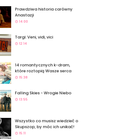
Prawdziwa historia carówny
Anastazji
14:00
Targi: Veni, vidi, vici
12:14
14 romantycznych k-dram,
które roztopią Wasze serca
15:38
Falling Skies - Wrogie Niebo
13:55
Wszystko co musisz wiedzieć o
Skupszop, by móc ich unikać!
15:11