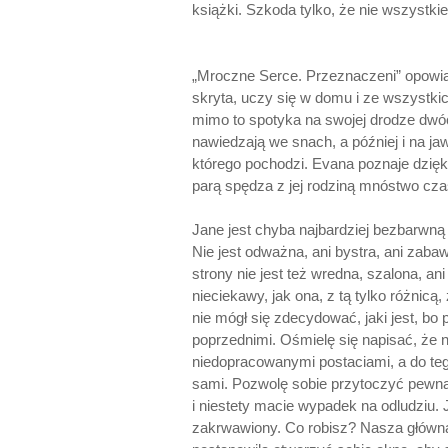
książki. Szkoda tylko, że nie wszystkie
„Mroczne Serce. Przeznaczeni” opowiad
skryta, uczy się w domu i ze wszystkic
mimo to spotyka na swojej drodze dwó
nawiedzają we snach, a później i na ja
którego pochodzi. Evana poznaje dzięki
parą spędza z jej rodziną mnóstwo czas
Jane jest chyba najbardziej bezbarwną
Nie jest odważna, ani bystra, ani zabaw
strony nie jest też wredna, szalona, ani
nieciekawy, jak ona, z tą tylko różnicą
nie mógł się zdecydować, jaki jest, bo 
poprzednimi. Ośmielę się napisać, że 
niedopracowanymi postaciami, a do tego
sami. Pozwolę sobie przytoczyć pewną 
i niestety macie wypadek na odludziu. J
zakrwawiony. Co robisz? Nasza główna 