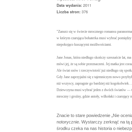
Data wydania:
2011
Liczba stron:
376
"Zanurz się w świecie mrocznego romansu paranorma
w którym czarująca bohaterka musi wybrać pomiędz
niepokojąco kuszącymi możliwościami.
Jane Jonas, która niedługo skończy szesnaście lat, ma
mówi jej, że są sobie przeznaczeni. Jej matka jest c
Ale świat snów i rzeczywistość już niedługo się spot
Gdy Jane zaprzyjaźni się z tajemniczym nowo przyby
niż wszyscy, zapragnie go bardziej niż kogokolwiek… 
Dziewczyna musi wybrać jeden z dwóch światów –– ten
mroczny i groźny, gdzie anioły, wilkołaki i czarujący n
Znacie to stare powiedzenie „Nie oceni
notorycznie. Wystarczy zerknąć na tą p
środku czeka na nas historia o niebezp