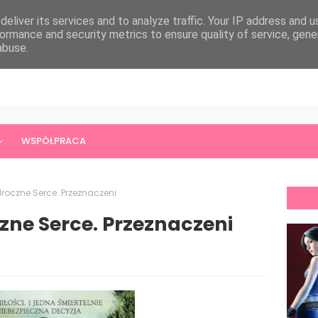
eliver its services and to analyze traffic. Your IP address and 
ormance and security metrics to ensure quality of service, gen
abuse.
WSPÓŁPRACA
Mroczne Serce. Przeznaczeni
zne Serce. Przeznaczeni