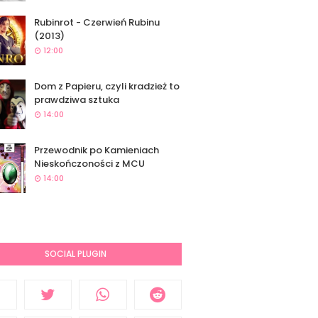
Rubinrot - Czerwień Rubinu
(2013)
12:00
Dom z Papieru, czyli kradzież to
prawdziwa sztuka
14:00
Przewodnik po Kamieniach
Nieskończoności z MCU
14:00
SOCIAL PLUGIN