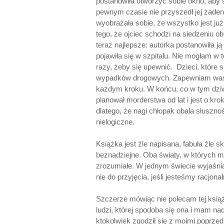
postanowiła otworzyć sobie okno, aby s
pewnym czasie nie przyszedł jej żade
wyobrażała sobie, że wszystko jest już
tego, że ojciec schodzi na siedzeniu 
teraz najlepsze: autorka postanowiła ją
pojawiła się w szpitalu. Nie mogłam w
razy, żeby się upewnić. Dzieci, które s
wypadków drogowych. Zapewniam was, 
każdym kroku. W końcu, co w tym dziw
planował morderstwa od lat i jest o krok
dlatego, że nagi chłopak obala słuszno
nielogiczne.
Książka jest źle napisana, fabuła źle 
beznadziejne. Oba światy, w których m
zrozumiałe. W jednym świecie wyjaśni
nie do przyjęcia, jeśli jesteśmy racjona
Szczerze mówiąc nie polecam tej ksią
ludzi, której spodoba się ona i mam nad
ktokolwiek zgodził się z moimi poprzedn