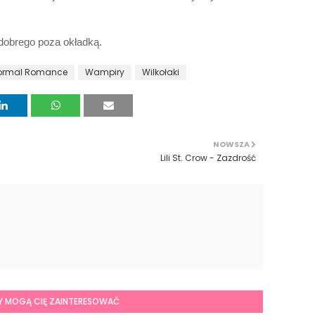
 dobrego poza okładką.
ormal Romance
Wampiry
Wilkołaki
NOWSZA
Lili St. Crow - Zazdrość
Y MOGĄ CIĘ ZAINTERESOWAĆ