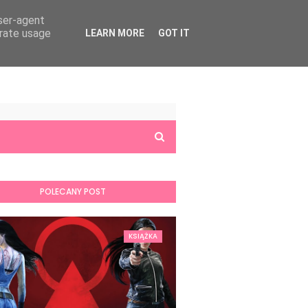
user-agent
erate usage
LEARN MORE
GOT IT
POLECANY POST
KSIĄŻKA