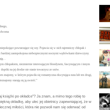
lnego,
y dwoma
 niepokojące powtarzające się sny. Pojawia się w nich tajemniczy chłopak i
oraz bardziej zaniepokojona niebezpiecznymi nocnymi wędrówkami dziewczyny.
kają…
łym chłopakiem, niezmiernie interesującym blondynem, fascynującym i innym
dopóki na jej drodze nie stanie towarzysz ze snów.
 znajomy, w którym pojawiła się romantyczna ekscytująca nuta lub ten drugi,
ieznajomy starają się ją uwieść."
aj książki po okładce”? Ja znam, a mimo tego robię to
iękną okładkę, aby ulec jej obietnicy zapewniającej, że w
iecznej miłości, która nie pozwoli nam się oderwać od