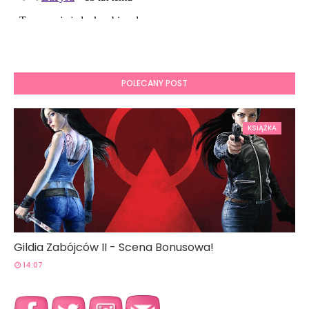
POLECANY POST
KSIĄŻKA
Gildia Zabójców II - Scena Bonusowa!
14:07