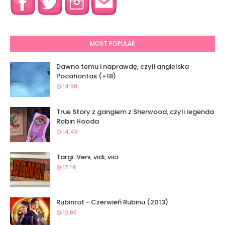
MOST POPULAR
Dawno temu i naprawdę, czyli angielska
Pocahontas (+18)
14:00
True Story z gangiem z Sherwood, czyli legenda
Robin Hooda
14:46
Targi: Veni, vidi, vici
12:14
Rubinrot - Czerwień Rubinu (2013)
12:00