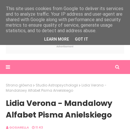
This site uses cookies from Google to deliver its services
and to analyze traffic. Your IP address and user-agent are
shared with Google along with performance and security
metrics to ensure quality of service, generate usage
statistics, and to detect and address abuse.
LEARN MORE
GOT IT
Strona główna
Studio Astropsychologii
Lidia Verona -
Mandalowy Alfabet Pisma Anielskiego
Lidia Verona - Mandalowy
Alfabet Pisma Anielskiego
GOSIARELLA
11:43