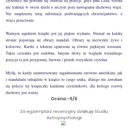
czytelnicy nie powinni się obawiać tej pozycji, gdyż pani Lidia Verona
nie traktuje w swym dziele o niczym poza nawiązaniu duchowej więzi.
Nie znajdziemy tutaj informacji podważających chrześcijaństwo, a
wręcz przeciwnie.
Ważnym aspektem książki jest jej piękne wydanie. Niemal na każdej
stronie pojawiają się obrazy mandali. Obrazy są niezwykle żywe i
kolorowe. Kartki z tekstem opatrzone są równie pięknymi wzorami.
Także czcionka jest ozdobna. Innymi słowy ze względu wizualnego
pozycja ta jest przyjemna, barwna i przede wszystkim czytelna.
Myślę, że każdy zainteresowany zagadnieniami zarówno anielskimi, jak
i mandalami odnajdzie w książce to czego szuka, dlatego nie zawaham
się polecić tej książeczki każdemu czytelnikowi, dla którego rozwój
duchowy jest ważny.
Ocena:-5/6
Za egzemplarz recenzyjny dziękuję Studiu
Astropsychologii