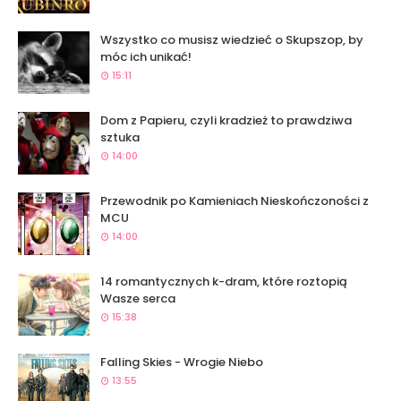
Wszystko co musisz wiedzieć o Skupszop, by
móc ich unikać!
15:11
Dom z Papieru, czyli kradzież to prawdziwa
sztuka
14:00
Przewodnik po Kamieniach Nieskończoności z
MCU
14:00
14 romantycznych k-dram, które roztopią
Wasze serca
15:38
Falling Skies - Wrogie Niebo
13:55