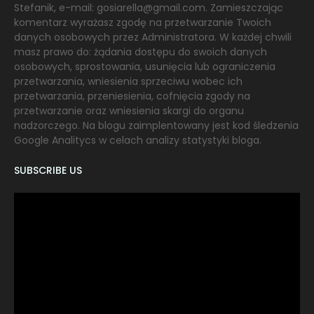
Stefanik, e-mail: gosiarella@gmail.com. Zamieszczając
komentarz wyrażasz zgodę na przetwarzanie Twoich
danych osobowych przez Administratora. W każdej chwili
masz prawo do: żądania dostępu do swoich danych
osobowych, sprostowania, usunięcia lub ograniczenia
przetwarzania, wniesienia sprzeciwu wobec ich
przetwarzania, przeniesienia, cofnięcia zgody na
przetwarzanie oraz wniesienia skargi do organu
nadzorczego. Na blogu zaimplentowany jest kod śledzenia
Google Analitycs w celach analizy statystyki bloga.
SUBSCRIBE US