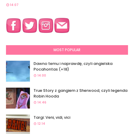
14:07
MOST POPULAR
Dawno temu i naprawdę, czyli angielska
Pocahontas (+18)
14:00
True Story z gangiem z Sherwood, czyli legenda
Robin Hooda
14:46
Targi: Veni, vidi, vici
12:14