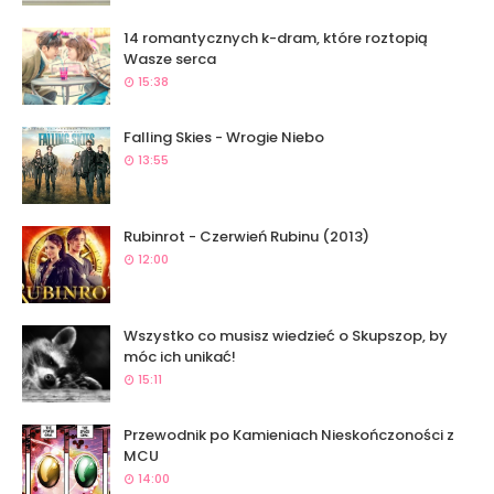
14 romantycznych k-dram, które roztopią
Wasze serca
15:38
Falling Skies - Wrogie Niebo
13:55
Rubinrot - Czerwień Rubinu (2013)
12:00
Wszystko co musisz wiedzieć o Skupszop, by
móc ich unikać!
15:11
Przewodnik po Kamieniach Nieskończoności z
MCU
14:00