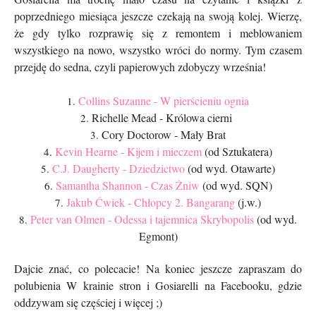
poprzedniego miesiąca jeszcze czekają na swoją kolej. Wierzę,
że gdy tylko rozprawię się z remontem i meblowaniem
wszystkiego na nowo, wszystko wróci do normy. Tym czasem
przejdę do sedna, czyli papierowych zdobyczy września!
Collins Suzanne - W pierścieniu ognia
1.
Richelle Mead - Królowa cierni
2.
Cory Doctorow - Mały Brat
3.
Kevin Hearne - Kijem i mieczem
(od Sztukatera)
4.
C.J. Daugherty - Dziedzictwo
(od wyd. Otawarte)
5.
Samantha Shannon - Czas Żniw
(od wyd. SQN)
6.
Jakub Ćwiek - Chłopcy 2. Bangarang
(j.w.)
7.
Peter van Olmen - Odessa i tajemnica Skrybopolis
(od wyd.
8.
Egmont)
Dajcie znać, co polecacie! Na koniec jeszcze zapraszam do
polubienia W krainie stron i Gosiarelli na Facebooku, gdzie
oddzywam się częściej i więcej ;)