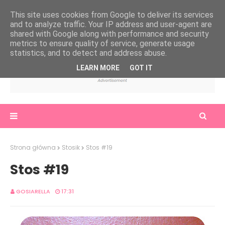
This site uses cookies from Google to deliver its services
and to analyze traffic. Your IP address and user-agent are
shared with Google along with performance and security
metrics to ensure quality of service, generate usage
statistics, and to detect and address abuse.
LEARN MORE
GOT IT
Strona główna
Stosik
Stos #19
Stos #19
GOSIARELLA
17:31