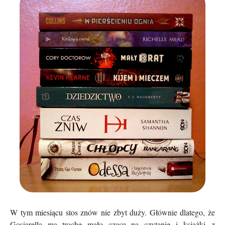
W tym miesiącu stos znów nie zbyt duży. Głównie dlatego, że
Gosiarella ma trochę mało czasu na czytanie i książki z