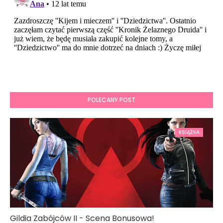
POLECANY POST
KSIĄŻKA
Gildia Zabójców II - Scena Bonusowa!