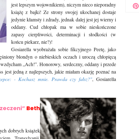
jest lepszym wojownikiem), niczym nieco nieporadny
książę z bajki! Ze strony swojej ukochanej dostaje
jedynie kłamsty i zdrady, jednak dalej jest jej wierny i
oddany. Cud chłopak ma w sobie nieskończone
zapasy cierpliwości, determinacji i słodkości (w
końcu piekarz, nie?)!
Gosiarella wyobrażała sobie fikcyjnego Peetę, jako
niony blondyn o niebieskich oczach i uroczą chłopięcą
no wzdycham „Ach!”. Honorowy, serdeczny, oddany i przede
s jest jedną z najlepszych, jakie miałam okazję poznać na
zepce: - Kochasz mnie. Prawda czy fałsz?"
, Gosiarella
rzeczeni”
Beth
nych dobrych książek
iem Transylvanii.