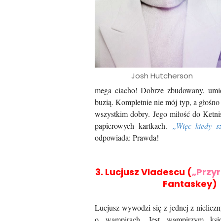
Josh Hutcherson
mega ciacho! Dobrze zbudowany, umięś
buzią. Kompletnie nie mój typ, a głoś
wszystkim dobry. Jego miłość do Ketnis
papierowych kartkach.
„Więc kiedy s
odpowiada: Prawda!
3. Lucjusz Vladescu (
„Przy
Fantaskey)
Lucjusz wywodzi się z jednej z nielicz
o wampirach. Jest wampirzym księc