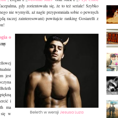
facepalma, gdy zorientowała się, że to też seriale! Szybko
nego nie wymyśli, aż nagle przypomniała sobie o pewnych
ą raczej zainteresowani) powitajcie ranking Gosiarelli z
on!
ogia o
yny
ellowej
tualnie
m jest
ewczyna
 Beleth
iękną
ercić i
eth ma
Beleth w wersji
Jesusa Luza
 się w