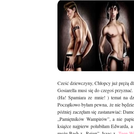
Cześć dziewczyny, Chłopcy już prężą d
Gosiarella musi się do czegoś przyzna
(Ha! Spamiara ze mnie! ) temat na dzi
Początkowo byłam pewna, że nie będzie
później zaczęłam się zastanawiać: Damon
„Pamiętników Wampirów”, a nie papi
książce najpierw polubiłam Edwarda, a 
może Bash z „Reign”, Isaac z „
Teen W