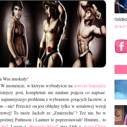
Gildi
14:07
la Was muskuły!
ć. W momencie, w którym wybrałyście na
nowym fanpejdżu
siejszy post, kompletnie nie miałam pojęcia co napisać.
 najmniejszego problemu z wybraniem gorących facetów, a
 – nie! Przecież on jest obłędny tylko w serialowej wersji
erowej! To może Jackob ze „Zmierzchu”? Też nie, bo w
później Pattinson i Lautner to poprzestawiali! Hmmm... to
olfa
”, Logan z „
Weroniki Mars
” oraz Alek z „
9 żyć Chloe