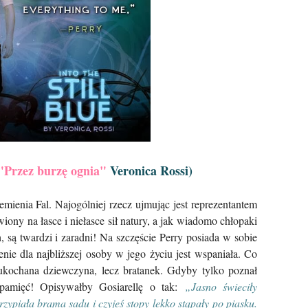
"Przez burzę ognia"
Veronica Rossi)
mienia Fal. Najogólniej rzecz ujmując jest reprezentantem
ony na łasce i niełasce sił natury, a jak wiadomo chłopaki
są twardzi i zaradni! Na szczęście Perry posiada w sobie
nie dla najbliższej osoby w jego życiu jest wspaniała. Co
 ukochana dziewczyna, lecz bratanek. Gdyby tylko poznał
epamięć! Opisywałby Gosiarellę o tak:
„Jasno świeciły
zypiała brama sadu i czyjeś stopy lekko stąpały po piasku.