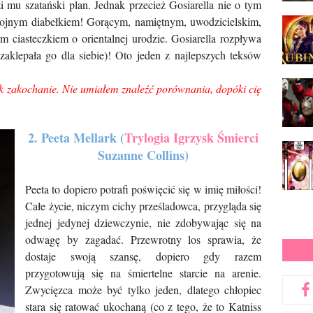
i mu szatański plan. Jednak przecież Gosiarella nie o tym
ystojnym diabełkiem! Gorącym, namiętnym, uwodzicielskim,
 ciasteczkiem o orientalnej urodzie. Gosiarella rozpływa
aklepała go dla siebie)! Oto jeden z najlepszych teksów
 Jak zakochanie. Nie umiałem znaleźć porównania, dopóki cię
2. Peeta Mellark (
Trylogia Igrzysk Śmierci
Suzanne Collins)
Peeta to dopiero potrafi poświęcić się w imię miłości!
Całe życie, niczym cichy prześladowca, przygląda się
jednej jedynej dziewczynie, nie zdobywając się na
odwagę by zagadać. Przewrotny los sprawia, że
dostaje swoją szansę, dopiero gdy razem
przygotowują się na śmiertelne starcie na arenie.
Zwycięzca może być tylko jeden, dlatego chłopiec
stara się ratować ukochaną (co z tego, że to Katniss