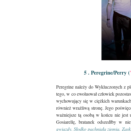
5 . Peregrine/Perry (
Peregrine należy do Wykluczonych z ple
tego, w co ewoluował człowiek pozostawi
wychowujący się w ciężkich warunkach, 
również wrażliwą stronę. Jego poświęce
ważniejsze tą osobą w końcu nie jest
Gosiarellę, bratanek odszedłby w ni
gwiazdy. Słodko pachniała ziemia. Zaskr