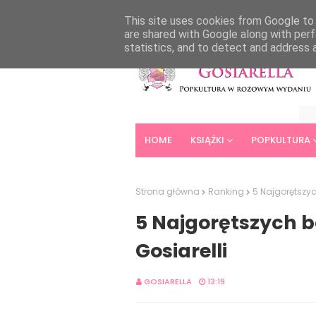
HOME
ABOUT
CONTACT
This site uses cookies from Google to d
are shared with Google along with perf
statistics, and to detect and address 
HOME
KSIĄŻKI
POPKULTURA
Strona główna
Ranking
5 Najgorętszyc
5 Najgorętszych b
Gosiarelli
GOSIARELLA
13:19