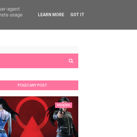
user-agent
erate usage
LEARN MORE
GOT IT
POLECANY POST
KSIĄŻKA