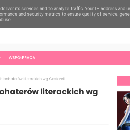
eliver its services and to analyze traffic. Your IP address and 
ormance and security metrics to ensure quality of service, gen
abuse.
WSPÓŁPRACA
h bohaterów literackich wg Gosiarelli
ohaterów literackich wg