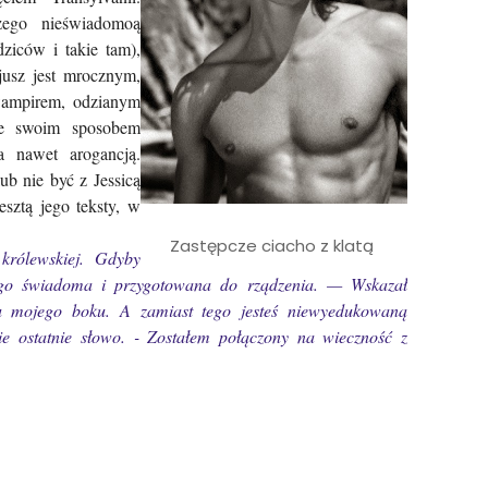
ego nieświadomoą
ziców i takie tam),
cjusz jest mrocznym,
wampirem, odzianym
ie swoim sposobem
 a nawet arogancją.
ub nie być z Jessicą
sztą jego teksty, w
Zastępcze ciacho z klatą
 królewskiej. Gdyby
ego świadoma i przygotowana do rządzenia. — Wskazał
 mojego boku. A zamiast tego jesteś niewyedukowaną
e ostatnie słowo. - Zostałem połączony na wieczność z