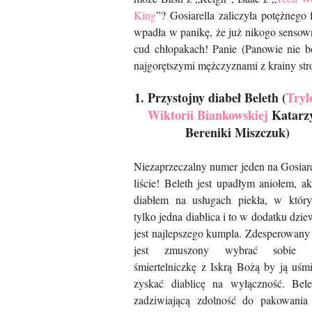
King
”? Gosiarella zaliczyła potężnego 
wpadła w panikę, że już nikogo sensow
cud chłopakach! Panie (Panowie nie będ
najgorętszymi mężczyznami z krainy str
1. Przystojny diabeł Beleth (
Tryl
Wiktorii Biankowskiej
Katarz
Bereniki Miszczuk)
Niezaprzeczalny numer jeden na Gosiar
liście! Beleth jest upadłym aniołem, ak
diabłem na usługach piekła, w który
tylko jedna diablica i to w dodatku dzi
jest najlepszego kumpla. Zdesperowany
jest zmuszony wybrać sobie p
śmiertelniczkę z Iskrą Bożą by ją uśmi
zyskać diablicę na wyłączność. Bel
zadziwiającą zdolność do pakowania