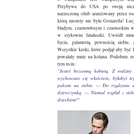
Przybywa do USA po swoją nicz
narzeczoną (ślub aranżowany przez rod
którą niestety nie była Gosiarella! Lu
bladym, czarnowłosym i czarnookim 
w szykowne fatałaszki. Uwiódł mn
bycia, galanterią, pewnością siebie,
Wszystkie kroki, które podjął aby być l
powalały mnie na kolana. Podobnie zre
tym m.in.:
"Jesteś bezcenną kobietą. Z rodziny
wychowano cię właściwie, byłabyś t
palcem na siebie. — Do rządzenia u
dziewczynką. — Niemal wypluł z siebi
dzieckiem!"