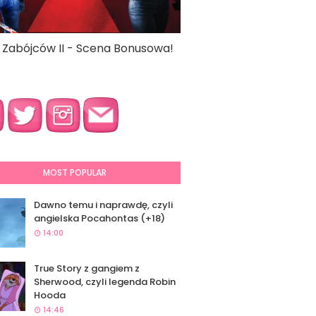
a Zabójców II - Scena Bonusowa!
MOST POPULAR
Dawno temu i naprawdę, czyli
angielska Pocahontas (+18)
14:00
True Story z gangiem z
Sherwood, czyli legenda Robin
Hooda
14:46