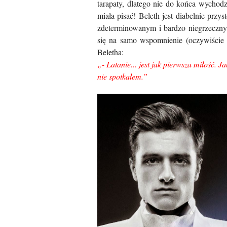
tarapaty, dlatego nie do końca wychodz
miała pisać! Beleth jest diabelnie prz
zdeterminowanym i bardzo niegrzecznym
się na samo wspomnienie (oczywiście z
Beletha:
„- Latanie... jest jak pierwsza miłość.
nie spotkałem.”