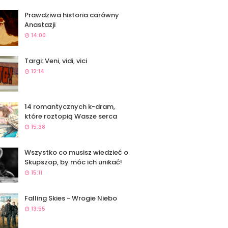
Prawdziwa historia carówny
Anastazji
14:00
Targi: Veni, vidi, vici
12:14
14 romantycznych k-dram,
które roztopią Wasze serca
15:38
Wszystko co musisz wiedzieć o
Skupszop, by móc ich unikać!
15:11
Falling Skies - Wrogie Niebo
13:55