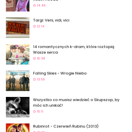
14:46
Targi: Veni, vidi, vici
12:14
14 romantycznych k-dram, które roztopią
Wasze serca
15:38
Falling Skies - Wrogie Niebo
13:55
Wszystko co musisz wiedzieć o Skupszop, by
móc ich unikać!
15:11
Rubinrot - Czerwień Rubinu (2013)