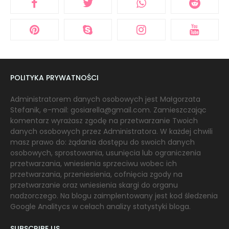
POLITYKA PRYWATNOŚCI
Administratorem danych osobowych jest Małgorzata
Stefanik, e-mail: gosiarella@gmail.com. Zamieszczając
komentarz wyrażasz zgodę na przetwarzanie Twoich
danych osobowych przez Administratora. W każdej chwili
masz prawo do: żądania dostępu do swoich danych
osobowych, sprostowania, usunięcia lub ograniczenia
przetwarzania, wniesienia sprzeciwu wobec ich
przetwarzania, przeniesienia, cofnięcia zgody na
przetwarzanie oraz wniesienia skargi do organu
nadzorczego. Na blogu zaimplentowany jest kod śledzenia
Google Analitycs w celach analizy statystyki bloga.
SUBSCRIBE US