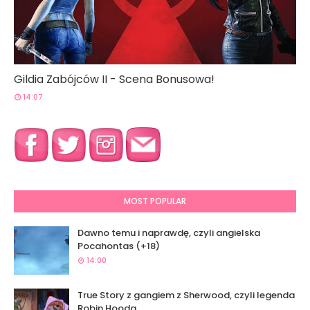
Gildia Zabójców II - Scena Bonusowa!
14:07
MOST POPULAR
Dawno temu i naprawdę, czyli angielska
Pocahontas (+18)
14:00
True Story z gangiem z Sherwood, czyli legenda
Robin Hooda