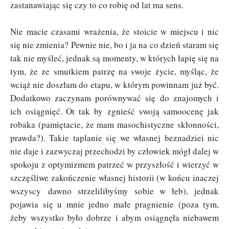
zastanawiając się czy to co robię od lat ma sens.
Nie macie czasami wrażenia, że stoicie w miejscu i nic
się nie zmienia? Pewnie nie, bo i ja na co dzień staram się
tak nie myśleć, jednak są momenty, w których łapię się na
tym, że ze smutkiem patrzę na swoje życie, myśląc, że
wciąż nie doszłam do etapu, w którym powinnam już być.
Dodatkowo zaczynam porównywać się do znajomych i
ich osiągnięć. Ot tak by
zgnieść swoją samoocenę jak
robaka (pamiętacie, że mam masochistyczne skłonności,
prawda?). Takie taplanie się we własnej beznadziei nic
nie daje i zazwyczaj przechodzi by człowiek mógł dalej w
spokoju z optymizmem patrzeć w przyszłość i wierzyć w
szczęśliwe zakończenie własnej historii (w końcu inaczej
wszyscy
dawno strzelilibyśmy sobie w łeb), jednak
pojawia się u mnie jedno małe pragnienie (poza tym,
żeby wszystko było dobrze i abym osiągnęła niebawem