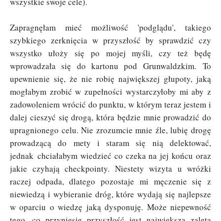
wszystkie swoje cele).
Zapragnęłam mieć możliwość 'podglądu', takiego
szybkiego zerknięcia w przyszłość by sprawdzić czy
wszystko ułoży się po mojej myśli, czy też będę
wprowadzała się do kartonu pod Grunwaldzkim.
To
upewnienie się, że nie robię największej głupoty, jaką
mogłabym zrobić w zupełności wystarczyłoby mi aby z
zadowoleniem wrócić do punktu, w którym teraz jestem i
dalej cieszyć się drogą, która będzie mnie prowadzić do
upragnionego celu. Nie zrozumcie mnie źle, lubię drogę
prowadzącą do mety i staram się nią delektować,
jednak
chciałabym wiedzieć co czeka na jej końcu oraz
jakie czyhają checkpointy. Niestety wizyta u wróżki
raczej odpada, dlatego pozostaje mi męczenie się z
niewiedzą i wybieranie dróg, które wydają się najlepsze
w oparciu o wiedzę jaką dysponuję. Może niepewność
tego, co przyniesie przyszłość jest największą zaletą