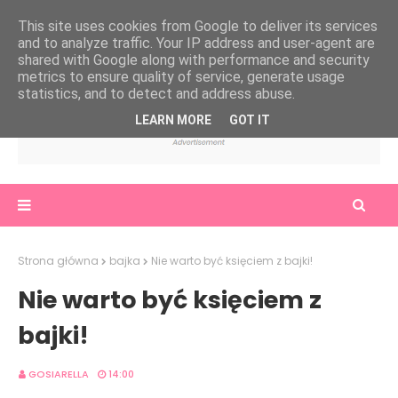
This site uses cookies from Google to deliver its services
and to analyze traffic. Your IP address and user-agent are
shared with Google along with performance and security
metrics to ensure quality of service, generate usage
statistics, and to detect and address abuse.
LEARN MORE
GOT IT
Strona główna
bajka
Nie warto być księciem z bajki!
Nie warto być księciem z
bajki!
GOSIARELLA
14:00