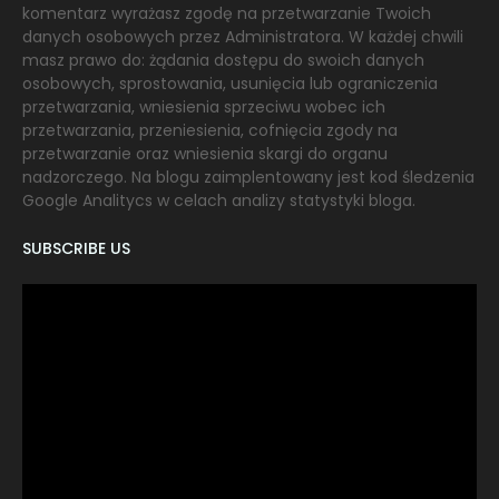
komentarz wyrażasz zgodę na przetwarzanie Twoich
danych osobowych przez Administratora. W każdej chwili
masz prawo do: żądania dostępu do swoich danych
osobowych, sprostowania, usunięcia lub ograniczenia
przetwarzania, wniesienia sprzeciwu wobec ich
przetwarzania, przeniesienia, cofnięcia zgody na
przetwarzanie oraz wniesienia skargi do organu
nadzorczego. Na blogu zaimplentowany jest kod śledzenia
Google Analitycs w celach analizy statystyki bloga.
SUBSCRIBE US