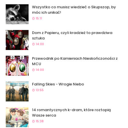
Wszystko co musisz wiedzieć o Skupszop, by
móc ich unikać!
15:11
Dom z Papieru, czyli kradzież to prawdziwa
sztuka
14:00
Przewodnik po Kamieniach Nieskończoności z
MCU
14:00
Falling Skies - Wrogie Niebo
13:55
14 romantycznych k-dram, które roztopią
Wasze serca
15:38