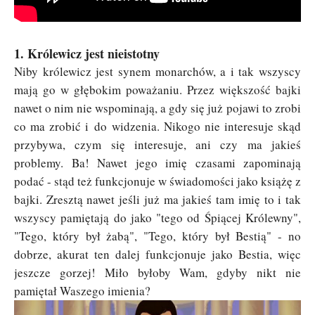
1. Królewicz jest nieistotny
Niby królewicz jest synem monarchów, a i tak wszyscy
mają go w głębokim poważaniu. Przez większość bajki
nawet o nim nie wspominają, a gdy się już pojawi to zrobi
co ma zrobić i do widzenia. Nikogo nie interesuje skąd
przybywa, czym się interesuje, ani czy ma jakieś
problemy. Ba! Nawet jego imię czasami zapominają
podać - stąd też funkcjonuje w świadomości jako książę z
bajki. Zresztą nawet jeśli już ma jakieś tam imię to i tak
wszyscy pamiętają do jako "tego od Śpiącej Królewny",
"Tego, który był żabą", "Tego, który był Bestią" - no
dobrze, akurat ten dalej funkcjonuje jako Bestia, więc
jeszcze gorzej! Miło byłoby Wam, gdyby nikt nie
pamiętał Waszego imienia?