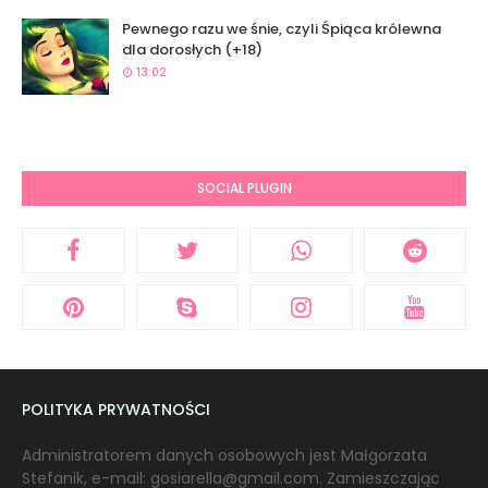
Pewnego razu we śnie, czyli Śpiąca królewna
dla dorosłych (+18)
13:02
SOCIAL PLUGIN
POLITYKA PRYWATNOŚCI
Administratorem danych osobowych jest Małgorzata
Stefanik, e-mail: gosiarella@gmail.com. Zamieszczając