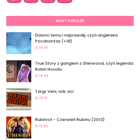
MOST POPULAR
Dawno temu i naprawdę, czyli angielska
Pocahontas (+18)
14:00
True Story z gangiem z Sherwood, czyli legenda
Robin Hooda
14:46
Targi: Veni, vidi, vici
12:14
Rubinrot - Czerwień Rubinu (2013)
12:00