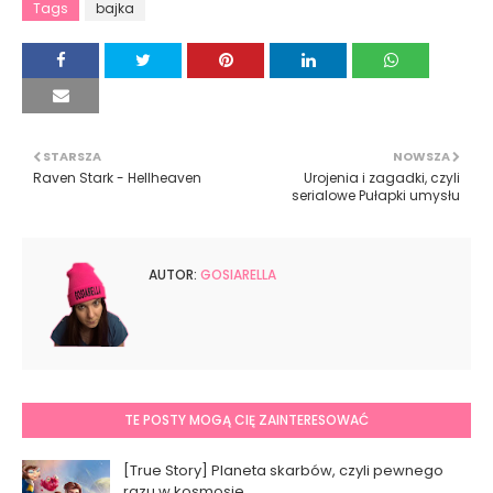
Tags
bajka
STARSZA
NOWSZA
Raven Stark - Hellheaven
Urojenia i zagadki, czyli
serialowe Pułapki umysłu
AUTOR:
GOSIARELLA
TE POSTY MOGĄ CIĘ ZAINTERESOWAĆ
[True Story] Planeta skarbów, czyli pewnego
razu w kosmosie