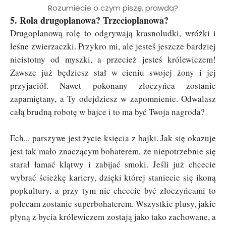
Rozumiecie o czym piszę, prawda?
5. Rola drugoplanowa? Trzecioplanowa?
Drugoplanową rolę to odgrywają krasnoludki, wróżki i
leśne zwierzaczki. Przykro mi, ale jesteś jeszcze bardziej
nieistotny od myszki, a przecież jesteś królewiczem!
Zawsze już będziesz stał w cieniu swojej żony i jej
przyjaciół. Nawet pokonany złoczyńca zostanie
zapamiętany, a Ty odejdziesz w zapomnienie. Odwalasz
całą brudną robotę w bajce i to ma być Twoja nagroda?
Ech... parszywe jest życie księcia z bajki. Jak się okazuje
jest tak mało znaczącym bohaterem, że niepotrzebnie się
starał łamać klątwy i zabijać smoki. Jeśli już chcecie
wybrać ścieżkę kariery, dzięki której staniecie się ikoną
popkultury, a przy tym nie chcecie być złoczyńcami to
polecam zostanie superbohaterem. Wszystkie plusy, jakie
płyną z bycia królewiczem zostają jako tako zachowane, a