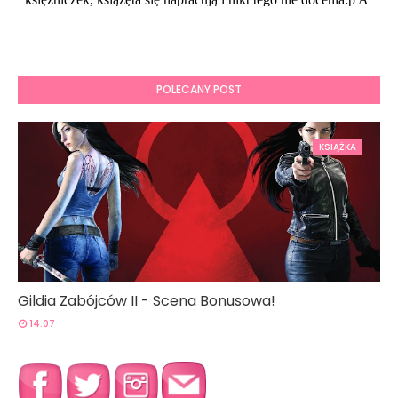
POLECANY POST
KSIĄŻKA
Gildia Zabójców II - Scena Bonusowa!
14:07