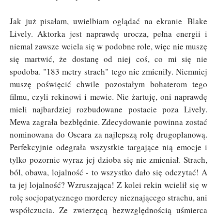
Jak już pisałam, uwielbiam oglądać na ekranie
Blake
Lively. Aktorka jest naprawdę urocza, pełna energii i
niemal zawsze wciela się w podobne role, więc nie muszę
się martwić, że dostanę od niej coś, co mi się nie
spodoba. "183 metry strach" tego nie zmieniły. Niemniej
muszę poświęcić chwile pozostałym bohaterom tego
filmu, czyli rekinowi i mewie. Nie żartuję, oni naprawdę
mieli najbardziej rozbudowane postacie poza Lively.
Mewa zagrała bezbłędnie. Zdecydowanie powinna zostać
nominowana do Oscara za najlepszą rolę drugoplanową.
Perfekcyjnie odegrała wszystkie targające nią emocje i
tylko pozornie wyraz jej dzioba się nie zmieniał. Strach,
ból, obawa, lojalność - to wszystko dało się odczytać! A
ta jej lojalność? Wzruszająca! Z kolei r
ekin wcielił się w
rolę socjopatycznego mordercy nieznającego strachu, ani
współczucia. Ze zwierzęcą bezwzględnością uśmierca