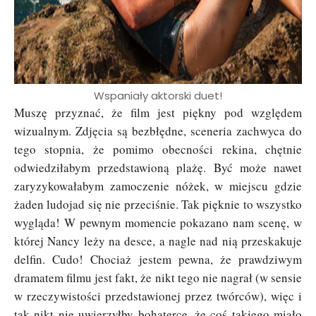
Wspaniały aktorski duet!
Muszę przyznać, że film jest piękny pod względem
wizualnym. Zdjęcia są bezbłędne, sceneria zachwyca do
tego stopnia, że pomimo obecności rekina, chętnie
odwiedziłabym przedstawioną plażę. Być może nawet
zaryzykowałabym zamoczenie nóżek, w miejscu gdzie
żaden ludojad się nie przeciśnie. Tak pięknie to wszystko
wygląda! W pewnym momencie pokazano nam scenę, w
której Nancy leży na desce, a nagle nad nią przeskakuje
delfin. Cudo! Chociaż jestem pewna, że prawdziwym
dramatem filmu jest fakt, że nikt tego nie nagrał (w sensie
w rzeczywistości przedstawionej przez twórców), więc i
tak nikt nie uwierzyłby bohaterce, że coś takiego miało