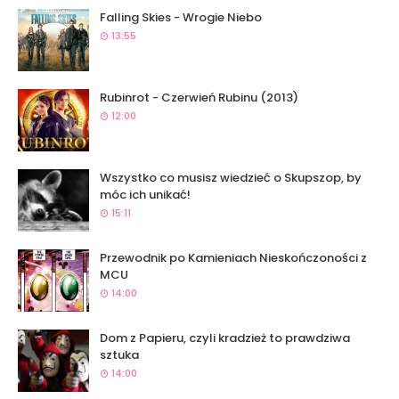
Falling Skies - Wrogie Niebo
13:55
Rubinrot - Czerwień Rubinu (2013)
12:00
Wszystko co musisz wiedzieć o Skupszop, by
móc ich unikać!
15:11
Przewodnik po Kamieniach Nieskończoności z
MCU
14:00
Dom z Papieru, czyli kradzież to prawdziwa
sztuka
14:00