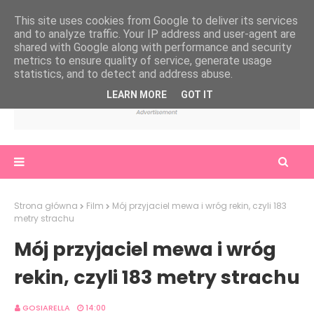
This site uses cookies from Google to deliver its services
and to analyze traffic. Your IP address and user-agent are
shared with Google along with performance and security
metrics to ensure quality of service, generate usage
statistics, and to detect and address abuse.
LEARN MORE
GOT IT
Strona główna
Film
Mój przyjaciel mewa i wróg rekin, czyli 183
metry strachu
Mój przyjaciel mewa i wróg
rekin, czyli 183 metry strachu
GOSIARELLA
14:00