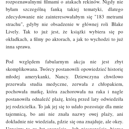
rozpoznawalnymi filmami o atakach rekinów. Nigdy nie
byłam szczególną fanką takiej tematyki, dlatego
zdecydowanie nie zainteresowałabym się "183 metrami
strachu", gdyby nie obsadzenie w głównej roli Blake
Lively. Tak to już jest, że książki wybiera się po
okładkach, a filmy po aktorach, a jak to wychodzi to już
inna sprawa.
Pod względem fabularnym akcja nie jest zbyt
skomplikowana. Twórcy postanowili opowiedzieć historię
młodej amerykanki, Nancy. Dziewczyna chwilowo
przerwała studia medyczne, zerwała z chłopakiem,
pochowała matkę, która zachorowała na raka i nagle
postanowiła odnaleźć plażę, którą przed laty odwiedziła
jej rodzicielka. To jak jej się to udało pozostaje dla mnie
tajemnicą, bo ani nie znała nazwy owej plaży, ani
dokładnie nie wiedziała, gdzie się ona znajduje, ale okey.
Uznajmy to za łut szczęścia... lub nieszczęścia, biorąc