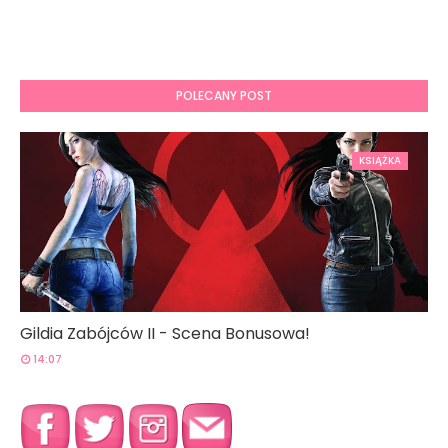
POLECANY POST
KSIĄŻKA
Gildia Zabójców II - Scena Bonusowa!
14:07