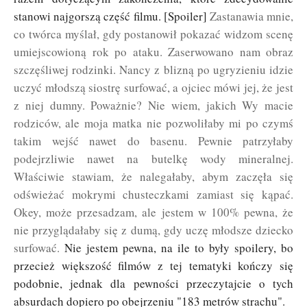
stanowi najgorszą część filmu. [Spoiler]
Zastanawia mnie,
co twórca myślał, gdy postanowił pokazać widzom scenę
umiejscowioną rok po ataku. Zaserwowano nam obraz
szczęśliwej rodzinki. Nancy z blizną po ugryzieniu idzie
uczyć młodszą siostrę surfować, a ojciec mówi jej, że jest
z niej dumny. Poważnie? Nie wiem, jakich Wy macie
rodziców, ale moja matka nie pozwoliłaby mi po czymś
takim wejść nawet do basenu. Pewnie patrzyłaby
podejrzliwie nawet na butelkę wody mineralnej.
Właściwie stawiam, że nalegałaby, abym zaczęła się
odświeżać mokrymi chusteczkami zamiast się kąpać.
Okey, może przesadzam, ale jestem w 100% pewna, że
nie przyglądałaby się z dumą, gdy uczę młodsze dziecko
surfować.
Nie jestem pewna, na ile to były spoilery, bo
przecież większość filmów z tej tematyki kończy się
podobnie, jednak dla pewności przeczytajcie o tych
absurdach dopiero po obejrzeniu "183 metrów strachu".