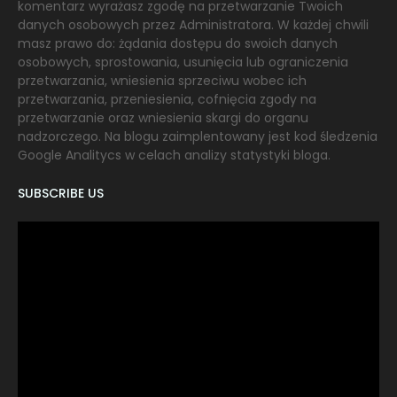
komentarz wyrażasz zgodę na przetwarzanie Twoich
danych osobowych przez Administratora. W każdej chwili
masz prawo do: żądania dostępu do swoich danych
osobowych, sprostowania, usunięcia lub ograniczenia
przetwarzania, wniesienia sprzeciwu wobec ich
przetwarzania, przeniesienia, cofnięcia zgody na
przetwarzanie oraz wniesienia skargi do organu
nadzorczego. Na blogu zaimplentowany jest kod śledzenia
Google Analitycs w celach analizy statystyki bloga.
SUBSCRIBE US