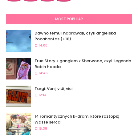
MOST POPULAR
Dawno temu i naprawdę, czyli angielska
Pocahontas (+18)
14:00
True Story z gangiem z Sherwood, czyli legenda
Robin Hooda
14:46
Targi: Veni, vidi, vici
12:14
14 romantycznych k-dram, które roztopią
Wasze serca
15:38