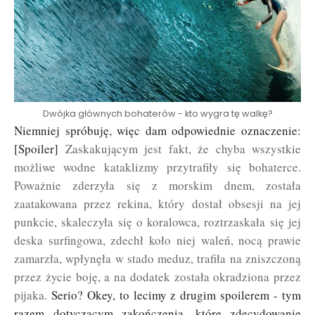
Dwójka głównych bohaterów - kto wygra tę walkę?
Niemniej spróbuję, więc dam odpowiednie oznaczenie:
[Spoiler]
Zaskakującym jest fakt, że chyba wszystkie
możliwe wodne kataklizmy przytrafiły się bohaterce.
Poważnie zderzyła się z morskim dnem, została
zaatakowana przez rekina, który dostał obsesji na jej
punkcie, skaleczyła się o koralowca, roztrzaskała się jej
deska surfingowa, zdechł koło niej waleń, nocą prawie
zamarzła, wpłynęła w stado meduz, trafiła na zniszczoną
przez życie boję, a na dodatek została okradziona przez
pijaka.
Serio? Okey, to lecimy z drugim spoilerem - tym
razem dotyczącym zakończenia, które zdecydowanie