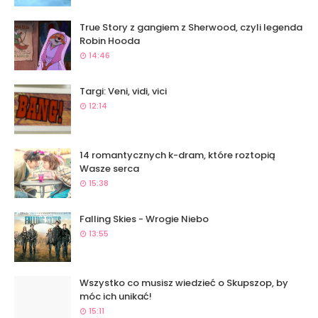
True Story z gangiem z Sherwood, czyli legenda
Robin Hooda
14:46
Targi: Veni, vidi, vici
12:14
14 romantycznych k-dram, które roztopią
Wasze serca
15:38
Falling Skies - Wrogie Niebo
13:55
Wszystko co musisz wiedzieć o Skupszop, by
móc ich unikać!
15:11