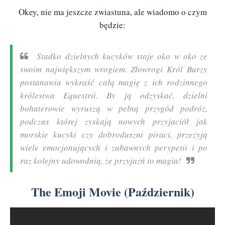
Okey, nie ma jeszcze zwiastuna, ale wiadomo o czym
będzie:
Stadko dzielnych kucyków staje oko w oko ze
swoim największym wrogiem. Złowrogi Król Burzy
postanawia wykraść całą magię z ich rodzinnego
królestwa Equestrii. By ją odzyskać, dzielni
bohaterowie wyruszą w pełną przygód podróż,
podczas której zyskają nowych przyjaciół jak
morskie kucyki czy dobroduszni piraci, przeżyją
wiele emocjonujących i zabawnych perypetii i po
raz kolejny udowodnią, że przyjaźń to magia!
The Emoji Movie (Październik)