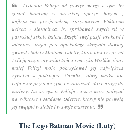
11-letnia Felicja od zawsze marzy o tym, by
zostać baleriną w paryskiej operze. Razem z
najlepszym przyjacielem, spryciarzem Wiktorem
ucieka z sierocińca, by spróbować swych sił w
paryskiej szkole baletu. Dzięki swej pasji, urokowi i
talentowi trafia pod opiekuńcze skrzydła dawnej
gwiazdy baletu Madame Odetty, która otworzy przed
Felicją magiczny świat tańca i muzyki. Wielkie plany
małej Felicji może pokrzyżować jej największa
rywalka – podstępna Camille, której matka nie
cofnie się przed niczym, by utorować córce drogę do
kariery. Na szczęście Felicja zawsze może polegać
na Wiktorze i Madame Odetcie, którzy nie pozwolą
jej zwątpić w siebie i w swoje marzenia.
The Lego Batman Movie (Luty)