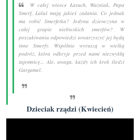
W całej wiosce Łasuch, Ważniak, Papa
Smerf, Laluś mają jakieś zadania. Co jednak
ma robić Smerfetka? Jedyna dziewczyna w
całej grupie niebieskich smerfów? W
poszukiwaniu odpowiedzi towarzyszyć jej będą
inne Smerfy. Wspólnie wyruszą w wielką
podróż, która odkryje przed nami niezwykłą
tajemnicę... Ale, uwaga, każdy ich krok śledzi
Gargamel.
Dzieciak rządzi (Kwiecień)