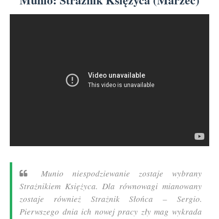
Munio niespodziewanie zostaje wybrany
Strażnikiem Księżyca. Dla równowagi mianowany
zostaje również Strażnik Słońca – Sergio.
Pierwszego dnia ich nowej pracy zły mag wykrada