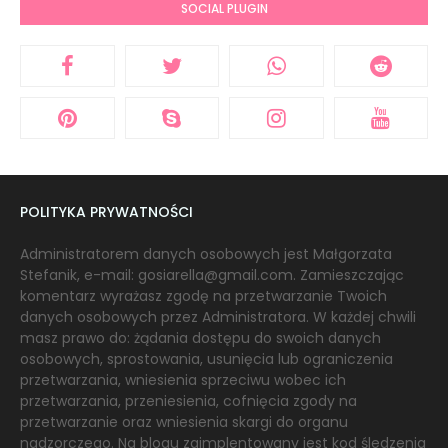
SOCIAL PLUGIN
POLITYKA PRYWATNOŚCI
Administratorem danych osobowych jest Małgorzata
Stefanik, e-mail: gosiarella@gmail.com. Zamieszczając
komentarz wyrażasz zgodę na przetwarzanie Twoich
danych osobowych przez Administratora. W każdej chwili
masz prawo do: żądania dostępu do swoich danych
osobowych, sprostowania, usunięcia lub ograniczenia
przetwarzania, wniesienia sprzeciwu wobec ich
przetwarzania, przeniesienia, cofnięcia zgody na
przetwarzanie oraz wniesienia skargi do organu
nadzorczego. Na blogu zaimplentowany jest kod śledzenia