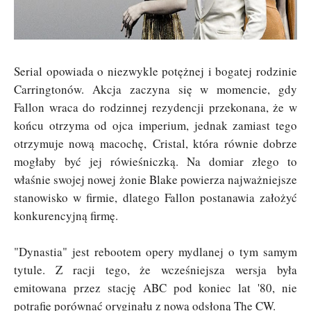
Serial opowiada o niezwykle potężnej i bogatej rodzinie
Carringtonów. Akcja zaczyna się w momencie, gdy
Fallon wraca do rodzinnej rezydencji przekonana, że w
końcu otrzyma od ojca imperium, jednak zamiast tego
otrzymuje nową macochę, Cristal, która równie dobrze
mogłaby być jej rówieśniczką. Na domiar złego to
właśnie swojej nowej żonie Blake powierza najważniejsze
stanowisko w firmie, dlatego Fallon postanawia założyć
konkurencyjną firmę.
"Dynastia" jest rebootem opery mydlanej o tym samym
tytule. Z racji tego, że wcześniejsza wersja była
emitowana przez stację ABC pod koniec lat '80, nie
potrafię porównać oryginału z nową odsłoną The CW.