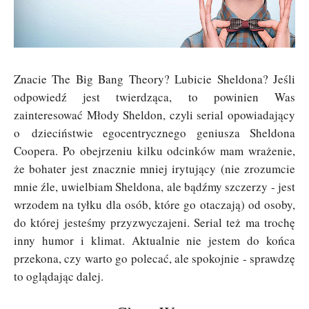
Znacie The Big Bang Theory? Lubicie Sheldona? Jeśli
odpowiedź jest twierdząca, to powinien Was
zainteresować Młody Sheldon, czyli serial opowiadający
o dzieciństwie egocentrycznego geniusza Sheldona
Coopera. Po obejrzeniu kilku odcinków mam wrażenie,
że bohater jest znacznie mniej irytujący (nie zrozumcie
mnie źle, uwielbiam Sheldona, ale bądźmy szczerzy - jest
wrzodem na tyłku dla osób, które go otaczają) od osoby,
do której jesteśmy przyzwyczajeni. Serial też ma trochę
inny humor i klimat. Aktualnie nie jestem do końca
przekona, czy warto go polecać, ale spokojnie - sprawdzę
to oglądając dalej.