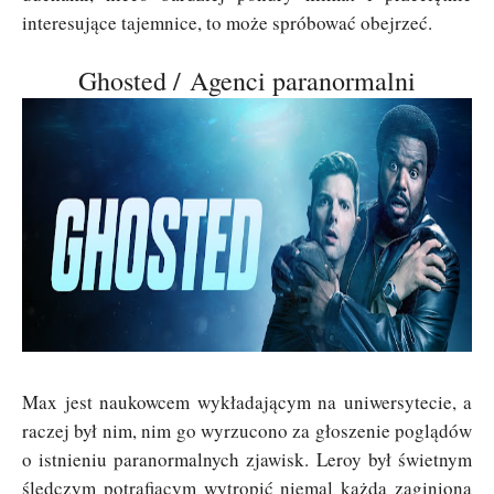
interesujące tajemnice, to może spróbować obejrzeć.
Ghosted / Agenci paranormalni
Max jest naukowcem wykładającym na uniwersytecie, a
raczej był nim, nim go wyrzucono za głoszenie poglądów
o istnieniu paranormalnych zjawisk. Leroy był świetnym
śledczym potrafiącym wytropić niemal każdą zaginioną