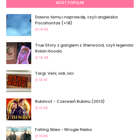
MOST POPULAR
Dawno temu i naprawdę, czyli angielska
Pocahontas (+18)
14:00
True Story z gangiem z Sherwood, czyli legenda
Robin Hooda
14:46
Targi: Veni, vidi, vici
12:14
Rubinrot - Czerwień Rubinu (2013)
12:00
Falling Skies - Wrogie Niebo
13:55