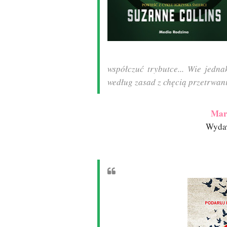
współczuć trybutce... Wie jedn
według zasad z chęcią przetrwani
Mar
Wydaw