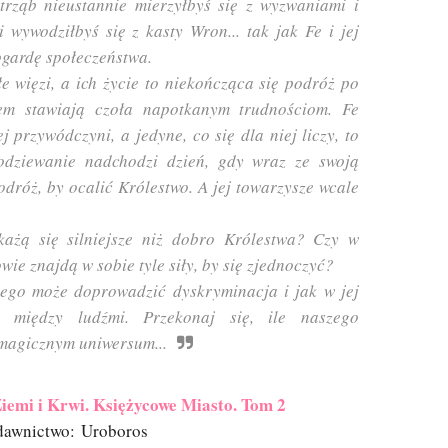
trząb nieustannie mierzyłbyś się z wyzwaniami i
i wywodziłbyś się z kasty Wron... tak jak Fe i jej
ogardę społeczeństwa.
e więzi, a ich życie to niekończąca się podróż po
zem stawiają czoła napotkanym trudnościom. Fe
j przywódczyni, a jedyne, co się dla niej liczy, to
odziewanie nadchodzi dzień, gdy wraz ze swoją
dróż, by ocalić Królestwo. A jej towarzysze wcale
każą się silniejsze niż dobro Królestwa? Czy w
ie znajdą w sobie tyle siły, by się zjednoczyć?
ego może doprowadzić dyskryminacja i jak w jej
y między ludźmi. Przekonaj się, ile naszego
 magicznym uniwersum...
iemi i Krwi. Księżycowe Miasto. Tom 2
awnictwo: Uroboros