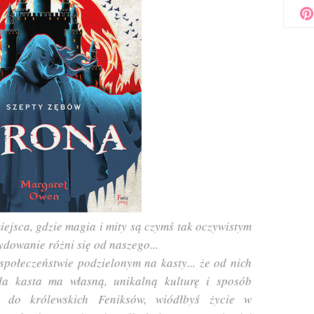
ejsca, gdzie magia i mity są czymś tak oczywistym
ydowanie różni się od naszego...
społeczeństwie podzielonym na kasty... że od nich
da kasta ma własną, unikalną kulturę i sposób
ł do królewskich Feniksów, wiódłbyś życie w