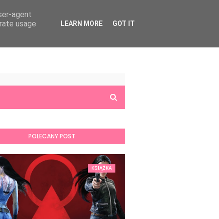
user-agent
erate usage
LEARN MORE
GOT IT
POLECANY POST
KSIĄŻKA