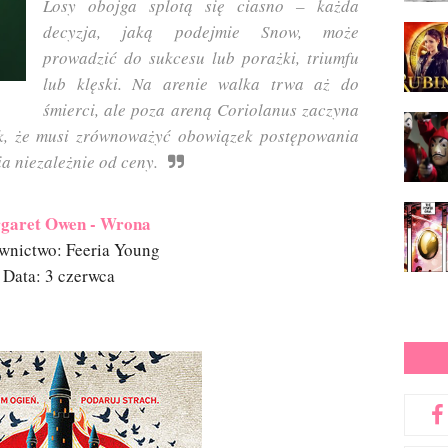
Losy obojga splotą się ciasno – każda
decyzja, jaką podejmie Snow, może
prowadzić do sukcesu lub porażki, triumfu
lub klęski. Na arenie walka trwa aż do
śmierci, ale poza areną Coriolanus zaczyna
ak, że musi zrównoważyć obowiązek postępowania
a niezależnie od ceny.
garet Owen - Wrona
nictwo: Feeria Young
Data: 3 czerwca