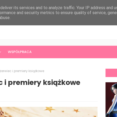
eliver its services and to analyze traffic. Your IP address and 
ormance and security metrics to ensure quality of service, gen
abuse.
WSPÓŁPRACA
erwiec i premiery książkowe
 i premiery książkowe