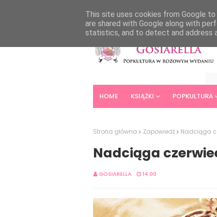
HOME
ABOUT
CONTACT
This site uses cookies from Google to d
are shared with Google along with perf
statistics, and to detect and address 
HOME
KSIĄŻKI
POPKULTURA
Strona główna
Zapowiedź
Nadciąga cz
Nadciąga czerwiec
GOSIARELLA
14:00