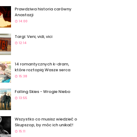
Prawdziwa historia carówny
Anastazji
14:00
Targi: Veni, vidi, vici
12:14
14 romantycznych k-dram,
które roztopią Wasze serca
15:38
Falling Skies - Wrogie Niebo
13:55
Wszystko co musisz wiedzieć o
Skupszop, by móc ich unikać!
15:11