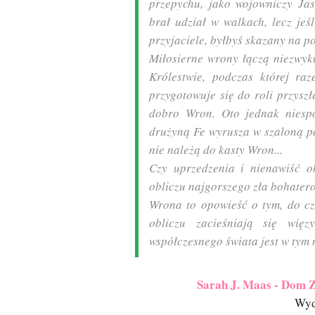
przepychu, jako wojowniczy Jas
brał udział w walkach, lecz jeśl
przyjaciele, byłbyś skazany na p
Miłosierne wrony łączą niezwykł
Królestwie, podczas której ra
przygotowuje się do roli przyszłe
dobro Wron. Oto jednak niesp
drużyną Fe wyrusza w szaloną po
nie należą do kasty Wron...
Czy uprzedzenia i nienawiść o
obliczu najgorszego zła bohaterow
Wrona to opowieść o tym, do cz
obliczu zacieśniają się więz
współczesnego świata jest w tym
Sarah J. Maas - Dom Z
Wyd