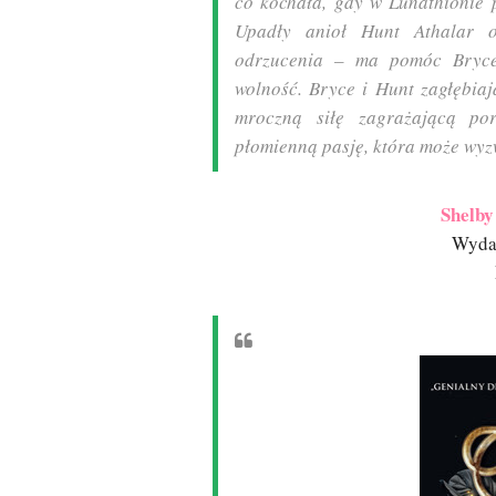
co kochała, gdy w Lunathionie 
Upadły anioł Hunt Athalar 
odrzucenia – ma pomóc Bryce
wolność. Bryce i Hunt zagłębia
mroczną siłę zagrażającą po
płomienną pasję, która może wyzwo
Shelby
Wyda