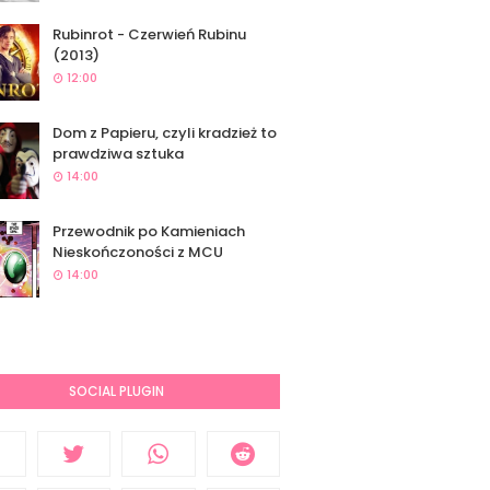
Rubinrot - Czerwień Rubinu
(2013)
12:00
Dom z Papieru, czyli kradzież to
prawdziwa sztuka
14:00
Przewodnik po Kamieniach
Nieskończoności z MCU
14:00
SOCIAL PLUGIN