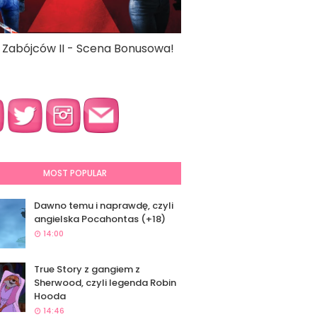
a Zabójców II - Scena Bonusowa!
MOST POPULAR
Dawno temu i naprawdę, czyli
angielska Pocahontas (+18)
14:00
True Story z gangiem z
Sherwood, czyli legenda Robin
Hooda
14:46