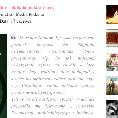
lins - Ballada ptaków i węży
nictwo: Media Rodzina
Data: 17 czerwca
Dziesiąte Głodowe Igrzyska rozpoczyna
poranek dożynek. Na Kapitolu
osiemnastoletni Coriolanus Snow
przygotowuje się, by jak najlepiej
wykorzystać szansę na chwałę – jako
mentor. Jego rodzinny dom podupadł i
kruchy los mężczyzny zależy teraz od tego,
czy Coriolanus zdoła pokonać innych
mentorów urokiem i sprytem.
Tyle że los nie bardzo mu sprzyja. W udziale
przypadła mu dziewczyna z Dystryktu
Dwunastego, najbiedniejszego z biednych.