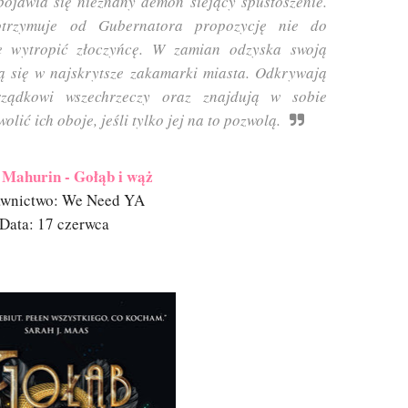
pojawia się nieznany demon siejący spustoszenie.
otrzymuje od Gubernatora propozycję nie do
 wytropić złoczyńcę. W zamian odzyska swoją
ją się w najskrytsze zakamarki miasta. Odkrywają
rządkowi wszechrzeczy oraz znajdują w sobie
lić ich oboje, jeśli tylko jej na to pozwolą.
 Mahurin - Gołąb i wąż
wnictwo: We Need YA
Data: 17 czerwca