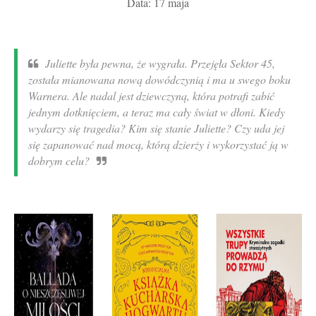
Data: 17 maja
Juliette była pewna, że wygrała. Przejęła Sektor 45,
została mianowana nową dowódczynią i ma u swego boku
Warnera. Ale nadal jest dziewczyną, która potrafi zabić
jednym dotknięciem, a teraz ma cały świat w dłoni. Kiedy
wydarzy się tragedia? Kim się stanie Juliette? Czy uda jej
się zapanować nad mocą, którą dzierży i wykorzystać ją w
dobrym celu?