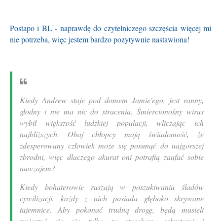
Postapo i BL - naprawdę do czytelniczego szczęścia więcej mi
nie potrzeba, więc jestem bardzo pozytywnie nastawiona!
Kiedy Andrew staje pod domem Jamie'ego, jest ranny,
głodny i nie ma nic do stracenia. Śmiercionośny wirus
wybił większość ludzkiej populacji, wliczając ich
najbliższych. Obaj chłopcy mają świadomość, że
zdesperowany człowiek może się posunąć do najgorszej
zbrodni, więc dlaczego akurat oni potrafią zaufać sobie
nawzajem?
Kiedy bohaterowie ruszają w poszukiwaniu śladów
cywilizacji, każdy z nich posiada głęboko skrywane
tajemnice. Aby pokonać trudną drogę, będą musieli
zmierzyć się nie tylko ze strachem, sekretami i