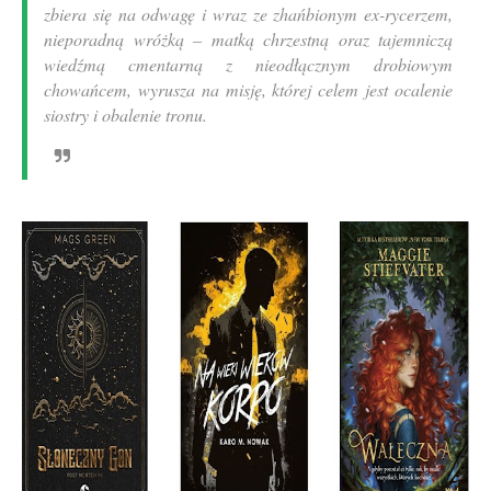
zbiera się na odwagę i wraz ze zhańbionym ex-rycerzem,
nieporadną wróżką – matką chrzestną oraz tajemniczą
wiedźmą cmentarną z nieodłącznym drobiowym
chowańcem, wyrusza na misję, której celem jest ocalenie
siostry i obalenie tronu.