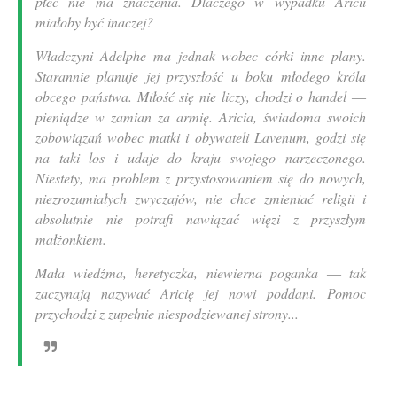
płeć nie ma znaczenia. Dlaczego w wypadku Aricii
miałoby być inaczej?
Władczyni Adelphe ma jednak wobec córki inne plany.
Starannie planuje jej przyszłość u boku młodego króla
obcego państwa. Miłość się nie liczy, chodzi o handel ―
pieniądze w zamian za armię. Aricia, świadoma swoich
zobowiązań wobec matki i obywateli Lavenum, godzi się
na taki los i udaje do kraju swojego narzeczonego.
Niestety, ma problem z przystosowaniem się do nowych,
niezrozumiałych zwyczajów, nie chce zmieniać religii i
absolutnie nie potrafi nawiązać więzi z przyszłym
małżonkiem.
Mała wiedźma, heretyczka, niewierna poganka ― tak
zaczynają nazywać Aricię jej nowi poddani. Pomoc
przychodzi z zupełnie niespodziewanej strony...