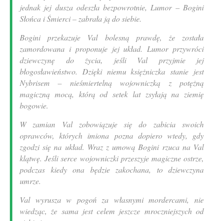
jednak jej dusza odeszła bezpowrotnie, Lumor – Bogini
Słońca i Śmierci – zabrała ją do siebie.
Bogini przekazuje Val bolesną prawdę, że została
zamordowana i proponuje jej układ. Lumor przywróci
dziewczynę do życia, jeśli Val przyjmie jej
błogosławieństwo. Dzięki niemu księżniczka stanie jest
Nybrisem – nieśmiertelną wojowniczką z potężną
magiczną mocą, którą od setek lat zsyłają na ziemię
bogowie.
W zamian Val zobowiązuje się do zabicia swoich
oprawców, których imiona pozna dopiero wtedy, gdy
zgodzi się na układ. Wraz z umową Bogini rzuca na Val
klątwę. Jeśli serce wojowniczki przeszyje magiczne ostrze,
podczas kiedy ona będzie zakochana, to dziewczyna
umrze.
Val wyrusza w pogoń za własnymi mordercami, nie
wiedząc, że sama jest celem jeszcze mroczniejszych od