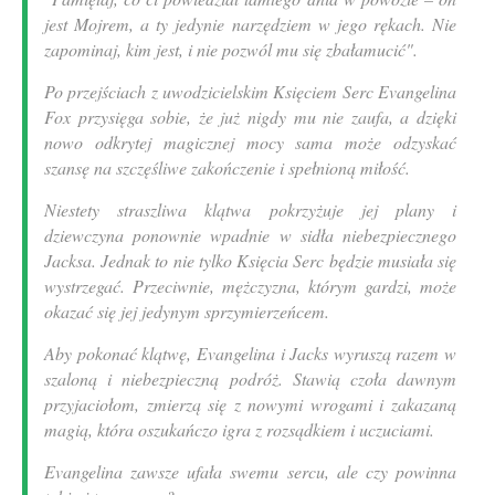
jest Mojrem, a ty jedynie narzędziem w jego rękach. Nie
zapominaj, kim jest, i nie pozwól mu się zbałamucić".
Po przejściach z uwodzicielskim Księciem Serc Evangelina
Fox przysięga sobie, że już nigdy mu nie zaufa, a dzięki
nowo odkrytej magicznej mocy sama może odzyskać
szansę na szczęśliwe zakończenie i spełnioną miłość.
Niestety straszliwa klątwa pokrzyżuje jej plany i
dziewczyna ponownie wpadnie w sidła niebezpiecznego
Jacksa. Jednak to nie tylko Księcia Serc będzie musiała się
wystrzegać. Przeciwnie, mężczyzna, którym gardzi, może
okazać się jej jedynym sprzymierzeńcem.
Aby pokonać klątwę, Evangelina i Jacks wyruszą razem w
szaloną i niebezpieczną podróż. Stawią czoła dawnym
przyjaciołom, zmierzą się z nowymi wrogami i zakazaną
magią, która oszukańczo igra z rozsądkiem i uczuciami.
Evangelina zawsze ufała swemu sercu, ale czy powinna