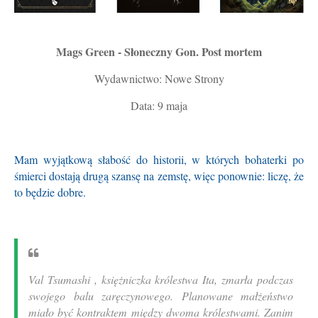
Mags Green - Słoneczny Gon. Post mortem
Wydawnictwo: Nowe Strony
Data: 9 maja
Mam wyjątkową słabość do historii, w których bohaterki po
śmierci dostają drugą szansę na zemstę, więc ponownie: liczę, że
to będzie dobre.
Val Tsumashi , księżniczka królestwa Ita, zmarła podczas
swojego balu zaręczynowego. Planowane małżeństwo
miało być kontraktem między dwoma królestwami. Zanim