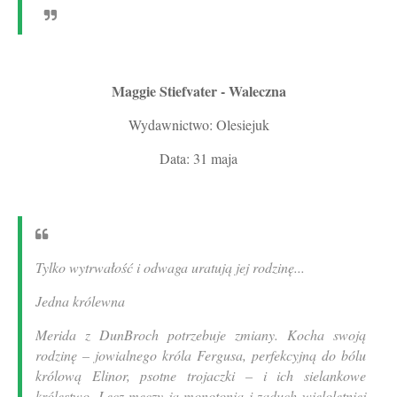
Maggie Stiefvater - Waleczna
Wydawnictwo: Olesiejuk
Data: 31 maja
Tylko wytrwałość i odwaga uratują jej rodzinę...
Jedna królewna
Merida z DunBroch potrzebuje zmiany. Kocha swoją
rodzinę – jowialnego króla Fergusa, perfekcyjną do bólu
królową Elinor, psotne trojaczki – i ich sielankowe
królestwo. Lecz męczy ją monotonia i zaduch wieloletniej