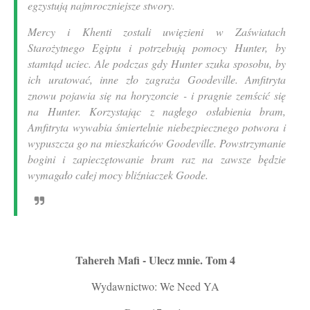
egzystują najmroczniejsze stwory.
Mercy i Khenti zostali uwięzieni w Zaświatach
Starożytnego Egiptu i potrzebują pomocy Hunter, by
stamtąd uciec. Ale podczas gdy Hunter szuka sposobu, by
ich uratować, inne zło zagraża Goodeville. Amfitryta
znowu pojawia się na horyzoncie - i pragnie zemścić się
na Hunter. Korzystając z nagłego osłabienia bram,
Amfitryta wywabia śmiertelnie niebezpiecznego potwora i
wypuszcza go na mieszkańców Goodeville. Powstrzymanie
bogini i zapieczętowanie bram raz na zawsze będzie
wymagało całej mocy bliźniaczek Goode.
Tahereh Mafi - Ulecz mnie. Tom 4
Wydawnictwo: We Need YA