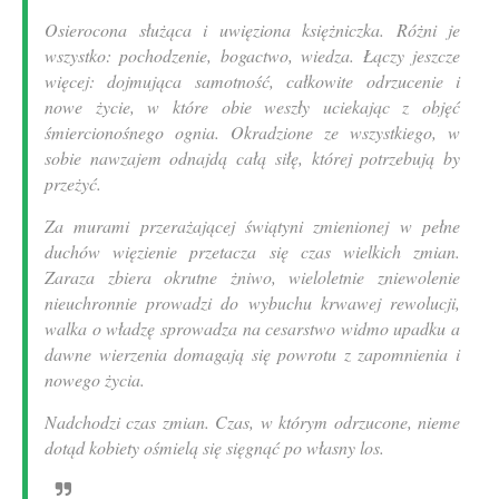
Osierocona służąca i uwięziona księżniczka. Różni je
wszystko: pochodzenie, bogactwo, wiedza. Łączy jeszcze
więcej: dojmująca samotność, całkowite odrzucenie i
nowe życie, w które obie weszły uciekając z objęć
śmiercionośnego ognia. Okradzione ze wszystkiego, w
sobie nawzajem odnajdą całą siłę, której potrzebują by
przeżyć.
Za murami przerażającej świątyni zmienionej w pełne
duchów więzienie przetacza się czas wielkich zmian.
Zaraza zbiera okrutne żniwo, wieloletnie zniewolenie
nieuchronnie prowadzi do wybuchu krwawej rewolucji,
walka o władzę sprowadza na cesarstwo widmo upadku a
dawne wierzenia domagają się powrotu z zapomnienia i
nowego życia.
Nadchodzi czas zmian. Czas, w którym odrzucone, nieme
dotąd kobiety ośmielą się sięgnąć po własny los.