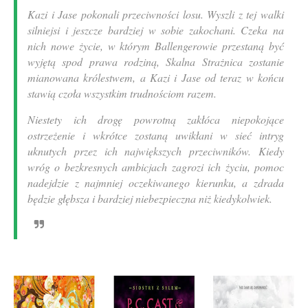
Kazi i Jase pokonali przeciwności losu. Wyszli z tej walki
silniejsi i jeszcze bardziej w sobie zakochani. Czeka na
nich nowe życie, w którym Ballengerowie przestaną być
wyjętą spod prawa rodziną, Skalna Strażnica zostanie
mianowana królestwem, a Kazi i Jase od teraz w końcu
stawią czoła wszystkim trudnościom razem.
Niestety ich drogę powrotną zakłóca niepokojące
ostrzeżenie i wkrótce zostaną uwikłani w sieć intryg
uknutych przez ich największych przeciwników. Kiedy
wróg o bezkresnych ambicjach zagrozi ich życiu, pomoc
nadejdzie z najmniej oczekiwanego kierunku, a zdrada
będzie głębsza i bardziej niebezpieczna niż kiedykolwiek.