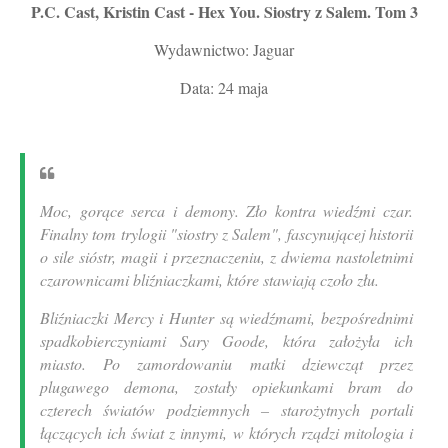
P.C. Cast, Kristin Cast - Hex You. Siostry z Salem. Tom 3
Wydawnictwo: Jaguar
Data: 24 maja
Moc, gorące serca i demony. Zło kontra wiedźmi czar.
Finalny tom trylogii "siostry z Salem", fascynującej historii
o sile sióstr, magii i przeznaczeniu, z dwiema nastoletnimi
czarownicami bliźniaczkami, które stawiają czoło złu.
Bliźniaczki Mercy i Hunter są wiedźmami, bezpośrednimi
spadkobierczyniami Sary Goode, która założyła ich
miasto. Po zamordowaniu matki dziewcząt przez
plugawego demona, zostały opiekunkami bram do
czterech światów podziemnych – starożytnych portali
łączących ich świat z innymi, w których rządzi mitologia i