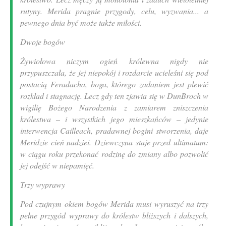
rutyny. Merida pragnie przygody, celu, wyzwania... a
pewnego dnia być może także miłości.
Dwoje bogów
Żywiołowa niczym ogień królewna nigdy nie
przypuszczała, że jej niepokój i rozdarcie ucieleśni się pod
postacią Feradacha, boga, którego zadaniem jest plewić
rozkład i stagnację. Lecz gdy ten zjawia się w DunBroch w
wigilię Bożego Narodzenia z zamiarem zniszczenia
królestwa – i wszystkich jego mieszkańców – jedynie
interwencja Cailleach, pradawnej bogini stworzenia, daje
Meridzie cień nadziei. Dziewczyna staje przed ultimatum:
w ciągu roku przekonać rodzinę do zmiany albo pozwolić
jej odejść w niepamięć.
Trzy wyprawy
Pod czujnym okiem bogów Merida musi wyruszyć na trzy
pełne przygód wyprawy do królestw bliższych i dalszych,