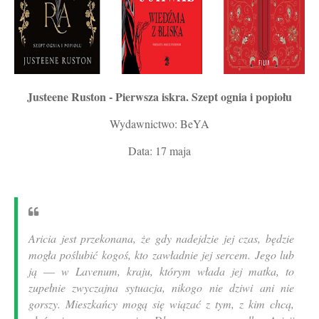
Justeene Ruston - Pierwsza iskra. Szept ognia i popiołu
Wydawnictwo: BeYA
Data: 17 maja
Aricia jest przekonana, że gdy nadejdzie jej czas, będzie
mogła poślubić kogoś, kto zawładnie jej sercem. Jego lub
ją ― w Lavenum, kraju, którym włada jej matka, to
zupełnie zwyczajna sytuacja, nikogo nie dziwi ani nie
gorszy. Mieszkańcy mogą się wiązać z tym, z kim chcą,