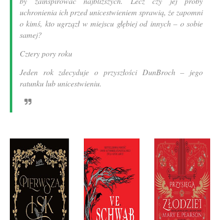
by zainspirować najbliższych. Lecz czy jej próby
uchronienia ich przed unicestwieniem sprawią, że zapomni
o kimś, kto ugrzązł w miejscu głębiej od innych – o sobie
samej?
Cztery pory roku
Jeden rok zdecyduje o przyszłości DunBroch – jego
ratunku lub unicestwieniu.