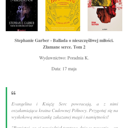
Stephanie Garber - Ballada o nieszczęśliwej miłości.
Złamane serce. Tom 2
Wydawnictwo: Poradnia K.
Data: 17 maja
Evangelina i Książę Serc powracają, a z nimi
oszałamiająca kraina Cudownej Północy. Przygotuj się na
wyskokową mieszankę zakazanej magii i namiętności!
"Pamiętaj, co ci powiedział tamtego dnia w powozie – on