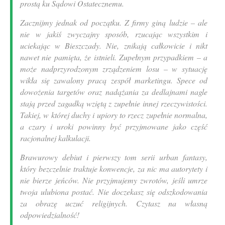
prostą ku Sądowi Ostatecznemu.
Zacznijmy jednak od początku. Z firmy giną ludzie – ale
nie w jakiś zwyczajny sposób, rzucając wszystkim i
uciekając w Bieszczady. Nie, znikają całkowicie i nikt
nawet nie pamięta, że istnieli. Zupełnym przypadkiem – a
może nadprzyrodzonym zrządzeniem losu – w sytuację
wikła się zawalony pracą zespół marketingu. Spece od
dowożenia targetów oraz nadążania za dedlajnami nagle
stają przed zagadką wziętą z zupełnie innej rzeczywistości.
Takiej, w której duchy i upiory to rzecz zupełnie normalna,
a czary i uroki powinny być przyjmowane jako część
racjonalnej kalkulacji.
Brawurowy debiut i pierwszy tom serii urban fantasy,
który bezczelnie traktuje konwencje, za nic ma autorytety i
nie bierze jeńców. Nie przyjmujemy zwrotów, jeśli umrze
twoja ulubiona postać. Nie doczekasz się odszkodowania
za obrazę uczuć religijnych. Czytasz na własną
odpowiedzialność!