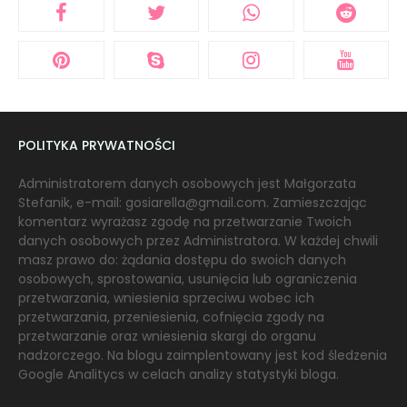
POLITYKA PRYWATNOŚCI
Administratorem danych osobowych jest Małgorzata
Stefanik, e-mail: gosiarella@gmail.com. Zamieszczając
komentarz wyrażasz zgodę na przetwarzanie Twoich
danych osobowych przez Administratora. W każdej chwili
masz prawo do: żądania dostępu do swoich danych
osobowych, sprostowania, usunięcia lub ograniczenia
przetwarzania, wniesienia sprzeciwu wobec ich
przetwarzania, przeniesienia, cofnięcia zgody na
przetwarzanie oraz wniesienia skargi do organu
nadzorczego. Na blogu zaimplentowany jest kod śledzenia
Google Analitycs w celach analizy statystyki bloga.