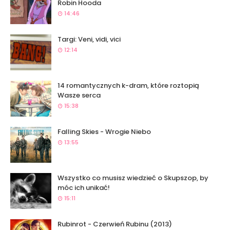
Robin Hooda
14:46
Targi: Veni, vidi, vici
12:14
14 romantycznych k-dram, które roztopią
Wasze serca
15:38
Falling Skies - Wrogie Niebo
13:55
Wszystko co musisz wiedzieć o Skupszop, by
móc ich unikać!
15:11
Rubinrot - Czerwień Rubinu (2013)