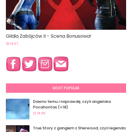
Gildia Zabójców II - Scena Bonusowa!
14:07
MOST POPULAR
Dawno temu i naprawdę, czyli angielska
Pocahontas (+18)
14:00
True Story z gangiem z Sherwood, czyli legenda