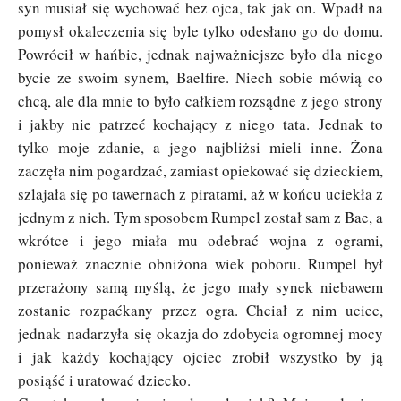
syn musiał się wychować bez ojca, tak jak on. Wpadł na
pomysł okaleczenia się byle tylko odesłano go do domu.
Powrócił w hańbie, jednak najważniejsze było dla niego
bycie ze swoim synem, Baelfire. Niech sobie mówią co
chcą, ale dla mnie to było całkiem rozsądne z jego strony
i jakby nie patrzeć kochający z niego tata.
Jednak to
tylko moje zdanie, a jego najbliżsi mieli inne. Żona
zaczęła nim pogardzać, zamiast opiekować się dzieckiem,
szlajała się po tawernach z piratami, aż w końcu uciekła z
jednym z nich. Tym sposobem Rumpel został sam z Bae, a
wkrótce i jego miała mu odebrać wojna z ogrami,
ponieważ znacznie obniżona wiek poboru. Rumpel był
przerażony samą myślą, że jego mały synek niebawem
zostanie rozpaćkany przez ogra. Chciał z nim uciec,
jednak nadarzyła się okazja do zdobycia ogromnej mocy
i jak każdy kochający ojciec zrobił wszystko by ją
posiąść i uratować dziecko.