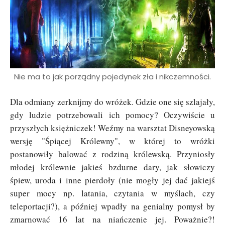
Nie ma to jak porządny pojedynek zła i nikczemności.
Dla odmiany zerknijmy do wróżek. Gdzie one się szlajały,
gdy ludzie potrzebowali ich pomocy? Oczywiście u
przyszłych księżniczek! Weźmy na warsztat Disneyowską
wersję "Śpiącej Królewny", w której to wróżki
postanowiły balować z rodziną królewską. Przyniosły
młodej królewnie jakieś bzdurne dary, jak słowiczy
śpiew, uroda i inne pierdoły (nie mogły jej dać jakiejś
super mocy np. latania, czytania w myślach, czy
teleportacji?), a później wpadły na genialny pomysł by
zmarnować 16 lat na niańczenie jej. Poważnie?!