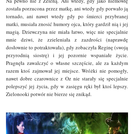
Na pewno nie z Zeleną. Ani wtedy, gdy jako niemowlę
została porzucona przez matkę, ani wtedy gdy porwało ją
tornado, ani nawet wtedy gdy po śmierci przybranej
matki, musiała znosić humory ojca, który gardził nią i jej
magią. Dziewczyna nie miała łatwo, więc nie specjalnie
mnie dziwi, że zzieleniała z zazdrości (naprawdę
dosłownie to potraktowała), gdy zobaczyła Reginę (swoją
przyrodnią siostrę) i jej pozornie wspaniałe życie.
Pragnęła zawalczyć o własne szczęście, ale za każdym
razem ktoś zajmował jej miejsce. Wróżki nie pomogły,
nawet dobre czarownice z Oz nie starały się specjalnie
polepszyć jej życia, gdy w zasięgu ręki był ktoś lepszy.
Zielonooki potwór nie bierze się znikąd.