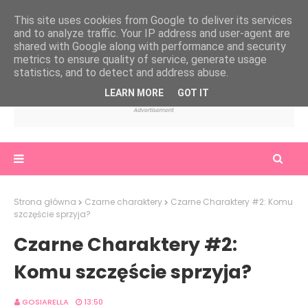
This site uses cookies from Google to deliver its services
and to analyze traffic. Your IP address and user-agent are
shared with Google along with performance and security
metrics to ensure quality of service, generate usage
statistics, and to detect and address abuse.
LEARN MORE
GOT IT
Strona główna
Czarne charaktery
Czarne Charaktery #2: Komu
szczęście sprzyja?
Czarne Charaktery #2:
Komu szczęście sprzyja?
GOSIARELLA
13:50