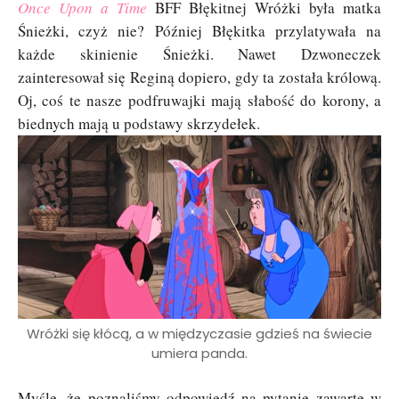
Once Upon a Time
BFF Błękitnej Wróżki była matka
Śnieżki, czyż nie? Później Błękitka przylatywała na
każde skinienie Śnieżki. Nawet Dzwoneczek
zainteresował się Reginą dopiero, gdy ta została królową.
Oj, coś te nasze podfruwajki mają słabość do korony, a
biednych mają u podstawy skrzydełek.
Wróżki się kłócą, a w międzyczasie gdzieś na świecie
umiera panda.
Myślę, że poznaliśmy odpowiedź na pytanie zawarte w