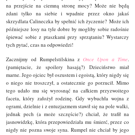
na przejście na ciemną stronę mocy?
Może nie będą
zdani tylko na siebie i wpadnie przez okno jakaś
skrzydlata Calineczka by spełnić ich życzenie?
Może ich
późniejsze losy na tyle dobre by mogliby sobie radośnie
śpiewać sobie z ptaszkami przy sprzątaniu? Wystarczy
tych pytać, czas na odpowiedzi!
Zacznijmy od Rumpelstilskina z
Once Upon a Time
.
(pamiętacie, że spoilery hasają?) Dzieciństwo miał
marne. Jego ojciec był oszustem i egoistą, który nigdy się
o niego nie troszczył, a ostatecznie go porzucił. Mimo
tego udało mu się wyrosnąć na całkiem przyzwoitego
faceta, który założył rodzinę. Gdy wybuchła wojna z
ogrami, dzielnie i z entuzjazmem stawił się na pole walki,
jednak pech (a może szczęście?) chciał, że trafił na
jasnowidzkę, która przepowiedziała mu śmierć, przez co
nigdy nie pozna swoje syna. Rumpel nie chciał by jego