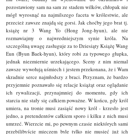
pozostawiony sam na sam ze stadem wilków, chłopak nie
mógł wyrosnąć na najmilszego faceta w królestwie, ale
przecież zawsze znajdą się gorsi. Jak choćby jego brat tj.
książę nr 3 Wang Yo (Hong Jong-hyun), ale nie
rozmawiajmy o najwredniejszym synie króla. Na
szczególną uwagę zasługuje za to Dziesiąty Książę Wang
Eun (Byun Baek-hyun), który robi za typowego głupka,
jednak niezmiernie urzekającego. Sceny z nim niemal
zawsze wywołują uśmiech i jestem przekonana, że i Wam
skradnie serce najmłodszy z braci. Przyznam, że bardzo
przyjemnie poznawało się relacje książąt oraz oglądanie
ich rywalizacji, przynajmniej do momentu, gdy ich
starcia nie stały się całkiem poważne. W końcu, gdy król
umiera, na tronie musi zasiąść nowy król - krzesło jest
jedno, a pretendentów całkiem sporo i kilku z nich musi
umrzeć. Wierzcie mi, po pewnym czasie niektórych sami
przebilibyście mieczem byle tylko nie musieć już ich