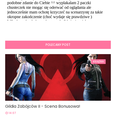
POLECANY POST
KSIĄŻKA
Gildia Zabójców II - Scena Bonusowa!
14:07