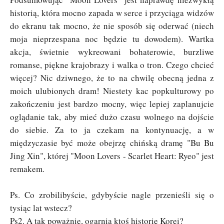
historią, która mocno zapada w serce i przyciąga widzów
do ekranu tak mocno, że nie sposób się oderwać (niech
moja nieprzespana noc będzie tu dowodem). Wartka
akcja, świetnie wykreowani bohaterowie, burzliwe
romanse, piękne krajobrazy i walka o tron. Czego chcieć
więcej? Nic dziwnego, że to na chwilę obecną jedna z
moich ulubionych dram! Niestety kac popkulturowy po
zakończeniu jest bardzo mocny, więc lepiej zaplanujcie
oglądanie tak, aby mieć dużo czasu wolnego na dojście
do siebie. Za to ja czekam na kontynuację, a w
międzyczasie być może obejrzę chińską dramę "Bu Bu
Jing Xin", której "Moon Lovers - Scarlet Heart: Ryeo" jest
remakem.
Ps. Co zrobilibyście, gdybyście nagle przenieśli się o
tysiąc lat wstecz?
Ps2. A tak poważnie, ogarnia ktoś historię Korei?