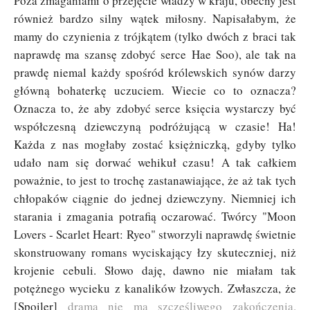
Poza zmaganiami o przejęcie władzy w kraju, obecny jest
również bardzo silny wątek miłosny. Napisałabym, że
mamy do czynienia z trójkątem (tylko dwóch z braci tak
naprawdę ma szansę zdobyć serce Hae Soo), ale tak na
prawdę niemal każdy spośród królewskich synów darzy
główną bohaterkę uczuciem. Wiecie co to oznacza?
Oznacza to, że aby zdobyć serce księcia wystarczy być
współczesną dziewczyną podróżującą w czasie! Ha!
Każda z nas mogłaby zostać księżniczką, gdyby tylko
udało nam się dorwać wehikuł czasu! A tak całkiem
poważnie, to jest to trochę zastanawiające, że aż tak tych
chłopaków ciągnie do jednej dziewczyny. Niemniej ich
starania i zmagania potrafią oczarować. Twórcy "Moon
Lovers - Scarlet Heart: Ryeo" stworzyli naprawdę świetnie
skonstruowany romans wyciskający łzy skuteczniej, niż
krojenie cebuli. Słowo daję, dawno nie miałam tak
potężnego wycieku z kanalików łzowych. Zwłaszcza, że
[Spoiler]
drama nie ma szczęśliwego zakończenia.