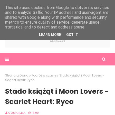
This site uses cookies from Google to deliver its services
and to analyze traffic. Your IP address and user-agent are
shared with Google along with performance and security
metrics to ensure quality of service, generate usage
statistics, and to detect and address abuse.
LEARN MORE
GOT IT
Strona główna
Podróż w czasie
Stado książąt i Moon Lovers -
Scarlet Heart: Ryeo
Stado książąt i Moon Lovers -
Scarlet Heart: Ryeo
GOSIARELLA
14:00