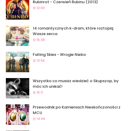
Rubinrot - Czerwień Rubinu (2013)
12:00
14 romantycznych k-dram, które roztopią
Wasze serca
15:38
Falling Skies - Wrogie Niebo
13:55
Wszystko co musisz wiedzieć o Skupszop, by
móc ich unikać!
15:11
Przewodnik po Kamieniach Nieskończoności z
MCU
14:00