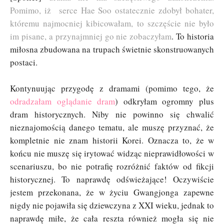
Pomimo, iż serce Hae Soo ostatecznie zdobył bohater,
któremu najmocniej kibicowałam, to szczęście nie było
im pisane, a przynajmniej go nie zobaczyłam
. To historia
miłosna zbudowana na trupach świetnie skonstruowanych
postaci.
Kontynuując przygodę z dramami (pomimo tego, że
odradzałam oglądanie dram
) odkryłam ogromny plus
dram historycznych. Niby nie powinno się chwalić
nieznajomością danego tematu, ale muszę przyznać, że
kompletnie nie znam historii Korei. Oznacza to, że w
końcu nie muszę się irytować widząc nieprawidłowości w
scenariuszu, bo nie potrafię rozróżnić faktów od fikcji
historycznej. To naprawdę odświeżające! Oczywiście
jestem przekonana, że w życiu Gwangjonga zapewne
nigdy nie pojawiła się dziewczyna z XXI wieku, jednak to
naprawdę miłe, że cała reszta również mogła się nie