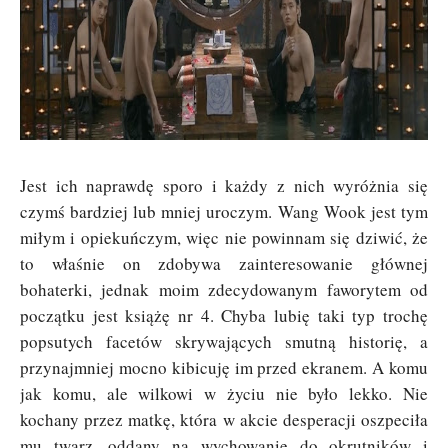
Jest ich naprawdę sporo i każdy z nich wyróżnia się
czymś bardziej lub mniej uroczym. Wang Wook jest tym
miłym i opiekuńczym, więc nie powinnam się dziwić, że
to właśnie on zdobywa zainteresowanie głównej
bohaterki, jednak moim zdecydowanym faworytem od
początku jest książę nr 4. Chyba lubię taki typ trochę
popsutych facetów skrywających smutną historię, a
przynajmniej mocno kibicuję im przed ekranem. A komu
jak komu, ale wilkowi w życiu nie było lekko. Nie
kochany przez matkę, która w akcie desperacji oszpeciła
mu twarz, oddany na wychowanie do okrutników i