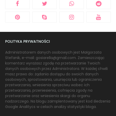
POLITYKA PRYWATNOŚCI
Administratorem danych osobowych jest Małgorzata
Stefanik, e-mail: gosiarella@gmail.com. Zamieszczając
komentarz wyrażasz zgodę na przetwarzanie Twoich
danych osobowych przez Administratora. W każdej chwili
masz prawo do: żądania dostępu do swoich danych
osobowych, sprostowania, usunięcia lub ograniczenia
przetwarzania, wniesienia sprzeciwu wobec ich
przetwarzania, przeniesienia, cofnięcia zgody na
przetwarzanie oraz wniesienia skargi do organu
nadzorczego. Na blogu zaimplentowany jest kod śledzenia
Google Analitycs w celach analizy statystyki bloga.