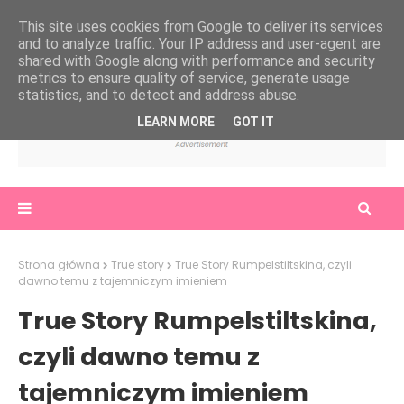
This site uses cookies from Google to deliver its services
and to analyze traffic. Your IP address and user-agent are
shared with Google along with performance and security
metrics to ensure quality of service, generate usage
statistics, and to detect and address abuse.
LEARN MORE
GOT IT
Strona główna
True story
True Story Rumpelstiltskina, czyli
dawno temu z tajemniczym imieniem
True Story Rumpelstiltskina,
czyli dawno temu z
tajemniczym imieniem