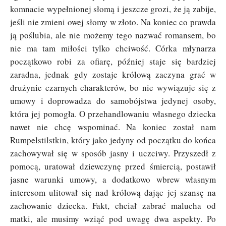
komnacie wypełnionej słomą i jeszcze grozi, że ją zabije,
jeśli nie zmieni owej słomy w złoto. Na koniec co prawda
ją poślubia, ale nie możemy tego nazwać romansem, bo
nie ma tam miłości tylko chciwość. Córka młynarza
początkowo robi za ofiarę, później staje się bardziej
zaradna, jednak gdy zostaje królową zaczyna grać w
drużynie czarnych charakterów, bo nie wywiązuje się z
umowy i doprowadza do samobójstwa jedynej osoby,
która jej pomogła. O przehandlowaniu własnego dziecka
nawet nie chcę wspominać. Na koniec został nam
Rumpelstilstkin, który jako jedyny od początku do końca
zachowywał się w sposób jasny i uczciwy. Przyszedł z
pomocą, uratował dziewczynę przed śmiercią, postawił
jasne warunki umowy, a dodatkowo wbrew własnym
interesom ulitował się nad królową dając jej szansę na
zachowanie dziecka. Fakt, chciał zabrać malucha od
matki, ale musimy wziąć pod uwagę dwa aspekty. Po