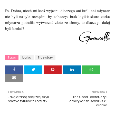
Ps. Dobra, niech mi ktoś wyjaśni, dlaczego ani król, ani młynarz
nie byli na tyle rozsądni, by zobaczyć brak logiki: skoro córka
młynarza potrafiła wytwarzać złoto ze słomy, to dlaczego dalej
byli biedni?
Tags
bajka
True story
STARSZA
NOWSZA
Jaką dramę obejrzeć, czyli
The Good Doctor, czyli
paczka tytułów z Korei #7
amerykański serial vs k-
drama