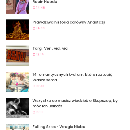
Robin Hooda
14:46
Prawdziwa historia carówny Anastazji
14:00
Targi: Veni, vidi, vici
12:14
14 romantycznych k-dram, które roztopią
Wasze serca
15:38
Wszystko co musisz wiedzieć o Skupszop, by
móc ich unikać!
15:11
Falling Skies - Wrogie Niebo