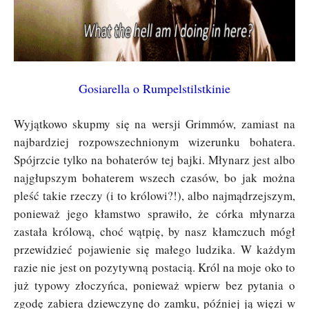
Gosiarella o Rumpelstilstkinie
Wyjątkowo skupmy się na wersji Grimmów, zamiast na
najbardziej rozpowszechnionym wizerunku bohatera.
Spójrzcie tylko na bohaterów tej bajki. Młynarz jest albo
najgłupszym bohaterem wszech czasów, bo jak można
pleść takie rzeczy (i to królowi?!), albo najmądrzejszym,
ponieważ jego kłamstwo sprawiło, że córka młynarza
zastała królową, choć wątpię, by nasz kłamczuch mógł
przewidzieć pojawienie się małego ludzika. W każdym
razie nie jest on pozytywną postacią. Król na moje oko to
już typowy złoczyńca, ponieważ wpierw bez pytania o
zgodę zabiera dziewczynę do zamku, później ją więzi w