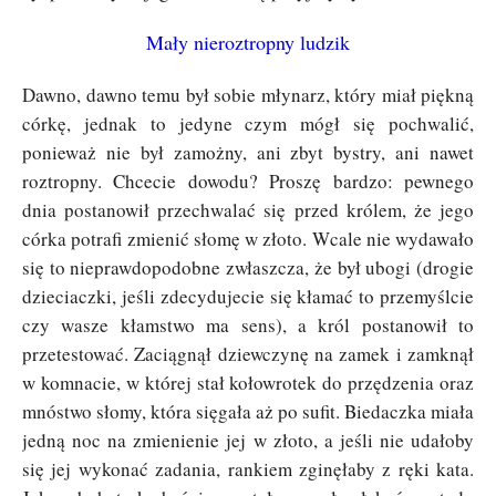
Mały nieroztropny ludzik
Dawno, dawno temu był sobie młynarz, który miał piękną
córkę, jednak to jedyne czym mógł się pochwalić,
ponieważ nie był zamożny, ani zbyt bystry, ani nawet
roztropny. Chcecie dowodu? Proszę bardzo: pewnego
dnia postanowił przechwalać się przed królem, że jego
córka potrafi zmienić słomę w złoto. Wcale nie wydawało
się to nieprawdopodobne zwłaszcza, że był ubogi (drogie
dzieciaczki, jeśli zdecydujecie się kłamać to przemyślcie
czy wasze kłamstwo ma sens), a król postanowił to
przetestować. Zaciągnął dziewczynę na zamek i zamknął
w komnacie, w której stał kołowrotek do przędzenia oraz
mnóstwo słomy, która sięgała aż po sufit. Biedaczka miała
jedną noc na zmienienie jej w złoto, a jeśli nie udałoby
się jej wykonać zadania, rankiem zginęłaby z ręki kata.