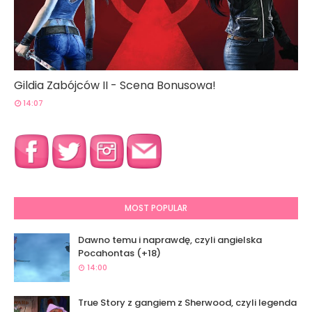
Gildia Zabójców II - Scena Bonusowa!
14:07
MOST POPULAR
Dawno temu i naprawdę, czyli angielska
Pocahontas (+18)
14:00
True Story z gangiem z Sherwood, czyli legenda