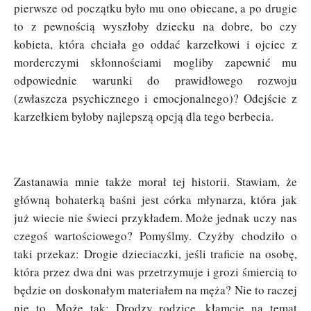
pierwsze od początku było mu ono obiecane, a po drugie
to z pewnością wyszłoby dziecku na dobre, bo czy
kobieta, która chciała go oddać karzełkowi i ojciec z
morderczymi skłonnościami mogliby zapewnić mu
odpowiednie warunki do prawidłowego rozwoju
(zwłaszcza psychicznego i emocjonalnego)? Odejście z
karzełkiem byłoby najlepszą opcją dla tego berbecia.
Zastanawia mnie także morał tej historii. Stawiam, że
główną bohaterką baśni jest córka młynarza, która jak
już wiecie nie świeci przykładem. Może jednak uczy nas
czegoś wartościowego? Pomyślmy. Czyżby chodziło o
taki przekaz: Drogie dzieciaczki, jeśli traficie na osobę,
która przez dwa dni was przetrzymuje i grozi śmiercią to
będzie on doskonałym materiałem na męża? Nie to raczej
nie to. Może tak: Drodzy rodzice, kłamcie na temat