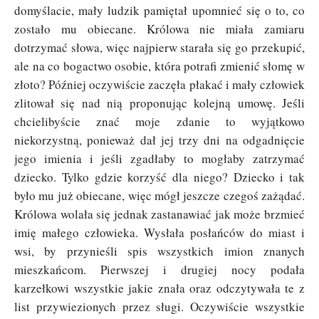
domyślacie, mały ludzik pamiętał upomnieć się o to, co
zostało mu obiecane. Królowa nie miała zamiaru
dotrzymać słowa, więc najpierw starała się go przekupić,
ale na co bogactwo osobie, która potrafi zmienić słomę w
złoto? Później oczywiście zaczęła płakać i mały człowiek
zlitował się nad nią proponując kolejną umowę. Jeśli
chcielibyście znać moje zdanie to wyjątkowo
niekorzystną, ponieważ dał jej trzy dni na odgadnięcie
jego imienia i jeśli zgadłaby to mogłaby zatrzymać
dziecko. Tylko gdzie korzyść dla niego? Dziecko i tak
było mu już obiecane, więc mógł jeszcze czegoś zażądać.
Królowa wolała się jednak zastanawiać jak może brzmieć
imię małego człowieka. Wysłała posłańców do miast i
wsi, by przynieśli spis wszystkich imion znanych
mieszkańcom. Pierwszej i drugiej nocy podała
karzełkowi wszystkie jakie znała oraz odczytywała te z
list przywiezionych przez sługi. Oczywiście wszystkie