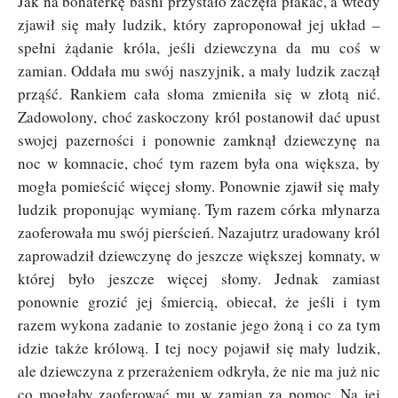
Jak na bohaterkę baśni przystało zaczęła płakać, a wtedy
zjawił się mały ludzik, który zaproponował jej układ –
spełni żądanie króla, jeśli dziewczyna da mu coś w
zamian. Oddała mu swój naszyjnik, a mały ludzik zaczął
prząść. Rankiem cała słoma zmieniła się w złotą nić.
Zadowolony, choć zaskoczony król postanowił dać upust
swojej pazerności i ponownie zamknął dziewczynę na
noc w komnacie, choć tym razem była ona większa, by
mogła pomieścić więcej słomy. Ponownie zjawił się mały
ludzik proponując wymianę. Tym razem córka młynarza
zaoferowała mu swój pierścień. Nazajutrz uradowany król
zaprowadził dziewczynę do jeszcze większej komnaty, w
której było jeszcze więcej słomy. Jednak zamiast
ponownie grozić jej śmiercią, obiecał, że jeśli i tym
razem wykona zadanie to zostanie jego żoną i co za tym
idzie także królową. I tej nocy pojawił się mały ludzik,
ale dziewczyna z przerażeniem odkryła, że nie ma już nic
co mogłaby zaoferować mu w zamian za pomoc. Na jej