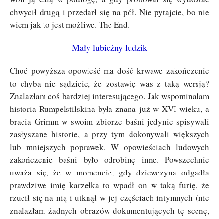
chwycił drugą i przedarł się na pół. Nie pytajcie, bo nie
wiem jak to jest możliwe. The End.
Mały lubieżny ludzik
Choć powyższa opowieść ma dość krwawe zakończenie
to chyba nie sądzicie, że zostawię was z taką wersją?
Znalazłam coś bardziej interesującego. Jak wspominałam
historia Rumpelstilskina była znana już w XVI wieku, a
bracia Grimm w swoim zbiorze baśni jedynie spisywali
zasłyszane historie, a przy tym dokonywali większych
lub mniejszych poprawek. W opowieściach ludowych
zakończenie baśni było odrobinę inne. Powszechnie
uważa się, że w momencie, gdy dziewczyna odgadła
prawdziwe imię karzełka to wpadł on w taką furię, że
rzucił się na nią i utknął w jej częściach intymnych (nie
znalazłam żadnych obrazów dokumentujących tę scenę,