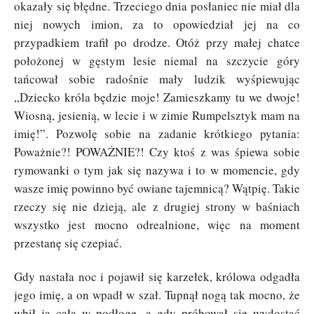
okazały się błędne. Trzeciego dnia posłaniec nie miał dla
niej nowych imion, za to opowiedział jej na co
przypadkiem trafił po drodze. Otóż przy małej chatce
położonej w gęstym lesie niemal na szczycie góry
tańcował sobie radośnie mały ludzik wyśpiewując
„Dziecko króla będzie moje! Zamieszkamy tu we dwoje!
Wiosną, jesienią, w lecie i w zimie Rumpelsztyk mam na
imię!”. Pozwolę sobie na zadanie krótkiego pytania:
Poważnie?! POWAŻNIE?! Czy ktoś z was śpiewa sobie
rymowanki o tym jak się nazywa i to w momencie, gdy
wasze imię powinno być owiane tajemnicą? Wątpię. Takie
rzeczy się nie dzieją, ale z drugiej strony w baśniach
wszystko jest mocno odrealnione, więc na moment
przestanę się czepiać.
Gdy nastała noc i pojawił się karzełek, królowa odgadła
jego imię, a on wpadł w szał. Tupnął nogą tak mocno, że
wbił ją całą w podłogę, a gdy próbował się wydostać