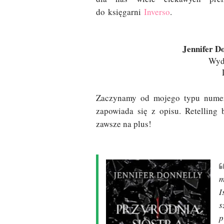
do księgarni
Inverso
.
Jennifer Do
Wyda
Zaczynamy od mojego typu numer 
zapowiada się z opisu. Retelling
zawsze na plus!
m
I
s
p