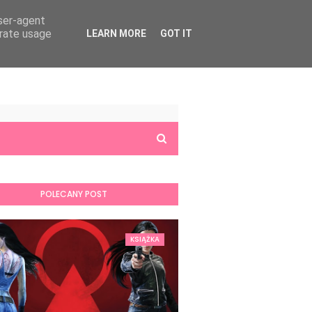
user-agent
erate usage
LEARN MORE
GOT IT
POLECANY POST
KSIĄŻKA