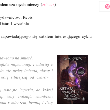
iedem czarnych mieczy
(
zobacz
)
ydawnictwo: Rebis
Data: 1 września
 zapowiadającego się całkiem interesującego cyklu
stawiono na śmierć.
ufała najmocniej, i odartej z
ło nic prócz imienia, sławy i
wolę silniejszą od czarów i
z potężne imperia, do której
ą, żeby zniknąć, zhańbieni
 tam z mieczem, bronią i listą