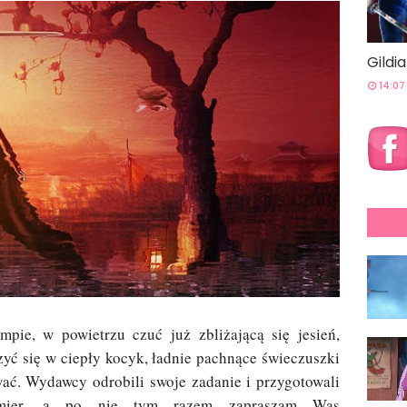
Gildi
14:07
mpie, w powietrzu czuć już zbliżającą się jesień,
yć się w ciepły kocyk, ładnie pachnące świeczuszki
trwać. Wydawcy odrobili swoje zadanie i przygotowali
ier
, a po nie tym razem zapraszam Was