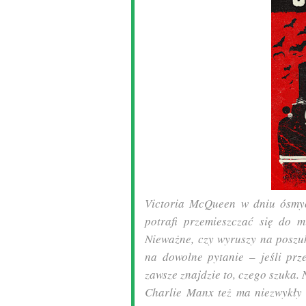
Victoria McQueen w dniu ósmyc
potrafi przemieszczać się do m
Nieważne, czy wyruszy na poszuk
na dowolne pytanie – jeśli prz
zawsze znajdzie to, czego szuka. 
Charlie Manx też ma niezwykły d