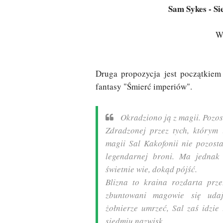
Sam Sykes - S
W
Druga propozycja jest początkiem
fantasy "Śmierć imperiów".
Okradziono ją z magii. Pozo
Zdradzonej przez tych, którym 
magii Sal Kakofonii nie pozosta
legendarnej broni. Ma jednak 
świetnie wie, dokąd pójść.
Blizna to kraina rozdarta prze
zbuntowani magowie się udaj
żołnierze umrzeć, Sal zaś idzie
siedmiu nazwisk.