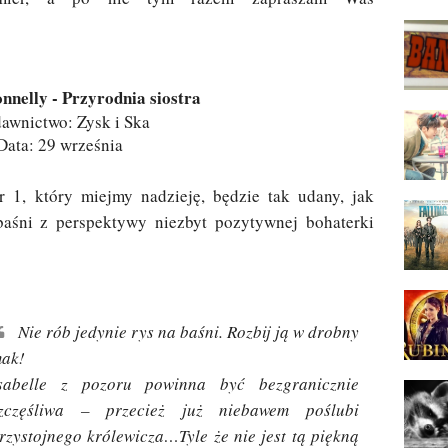
nnelly - Przyrodnia siostra
wnictwo: Zysk i Ska
Data: 29 września
1, który miejmy nadzieję, będzie tak udany, jak
 baśni z perspektywy niezbyt pozytywnej bohaterki
Nie rób jedynie rys na baśni. Rozbij ją w drobny
ak!
sabelle z pozoru powinna być bezgranicznie
zczęśliwa – przecież już niebawem poślubi
rzystojnego królewicza…Tyle że nie jest tą piękną