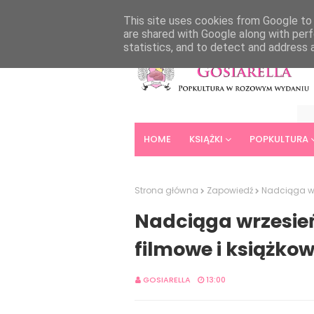
HOME
ABOUT
CONTACT
This site uses cookies from Google to d
are shared with Google along with perf
statistics, and to detect and address 
HOME
KSIĄŻKI
POPKULTURA
Strona główna
Zapowiedź
Nadciąga wr
Nadciąga wrzesień
filmowe i książko
GOSIARELLA
13:00