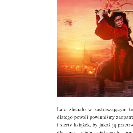
Lato zleciało w zastraszającym te
dlatego powoli powinniśmy zaopatrz
i sterty książek, by jakoś ją prze
dla nas wiele ciekawych prem