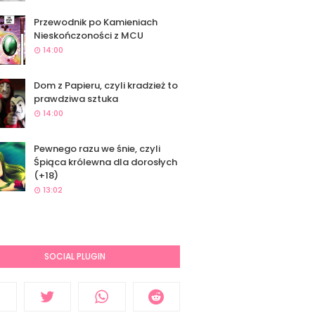
Przewodnik po Kamieniach
Nieskończoności z MCU
14:00
Dom z Papieru, czyli kradzież to
prawdziwa sztuka
14:00
Pewnego razu we śnie, czyli
Śpiąca królewna dla dorosłych
(+18)
13:02
SOCIAL PLUGIN