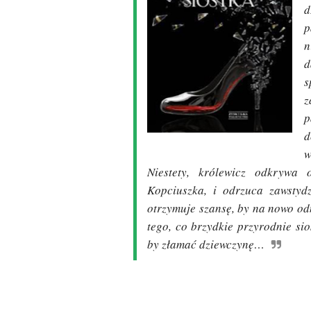
d
p
n
d
s
z
p
d
w
Niestety, królewicz odkrywa 
Kopciuszka, i odrzuca zawstydz
otrzymuje szansę, by na nowo odn
tego, co brzydkie przyrodnie si
by złamać dziewczynę…