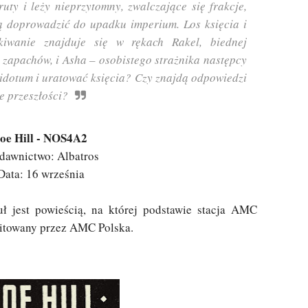
uty i leży nieprzytomny, zwalczające się frakcje,
ą doprowadzić do upadku imperium. Los księcia i
iwanie znajduje się w rękach Rakel, biednej
 zapachów, i Asha – osobistego strażnika następcy
tidotum i uratować księcia? Czy znajdą odpowiedzi
e przeszłości?
oe Hill - NOS4A2
awnictwo: Albatros
Data: 16 września
uł jest powieścią, na której podstawie stacja AMC
mitowany przez AMC Polska.