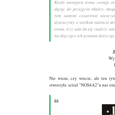
Kiedy następca tronu zostaje otr
dążąc do przejęcia władzy, mog
tym samym cesarstwa nieoczek
dziewczyny o wielkim talencie do
tronu. Czy uda im się znaleźć an
na dręczące ich pytania dotycząc
J
Wyd
Nie wiem, czy wiecie, ale ten tyt
stworzyła serial "NOS4A2"u nas e