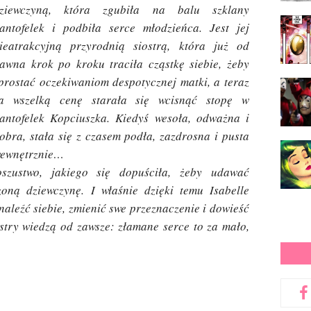
ziewczyną, która zgubiła na balu szklany
antofelek i podbiła serce młodzieńca. Jest jej
ieatrakcyjną przyrodnią siostrą, która już od
awna krok po kroku traciła cząstkę siebie, żeby
prostać oczekiwaniom despotycznej matki, a teraz
a wszelką cenę starała się wcisnąć stopę w
antofelek Kopciuszka. Kiedyś wesoła, odważna i
obra, stała się z czasem podła, zazdrosna i pusta
ewnętrznie…
oszustwo, jakiego się dopuściła, żeby udawać
oną dziewczynę. I właśnie dzięki temu Isabelle
aleźć siebie, zmienić swe przeznaczenie i dowieść
ostry wiedzą od zawsze: złamane serce to za mało,