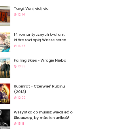
Targi: Veni, vidi, vici
12:14
14 romantycznych k-dram,
które roztopią Wasze serca
15:38
Falling Skies - Wrogie Niebo
13:55
Rubinrot - Czerwień Rubinu
(2013)
12:00
Wszystko co musisz wiedzieć o
Skupszop, by móc ich unikać!
15:11