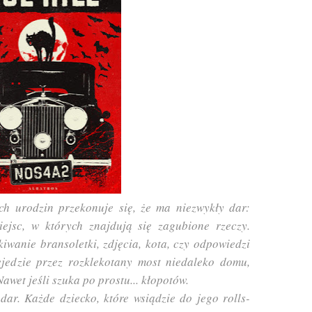
h urodzin przekonuje się, że ma niezwykły dar:
iejsc, w których znajdują się zagubione rzeczy.
iwanie bransoletki, zdjęcia, kota, czy odpowiedzi
ejedzie przez rozklekotany most niedaleko domu,
Nawet jeśli szuka po prostu... kłopotów.
ar. Każde dziecko, które wsiądzie do jego rolls-