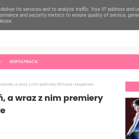
eliver its services and to analyze traffic. Your IP address and 
ormance and security metrics to ensure quality of service, gen
abuse.
WSPÓŁPRACA
zesień, a wraz z nim premiery filmowe i książkowe
, a wraz z nim premiery
we