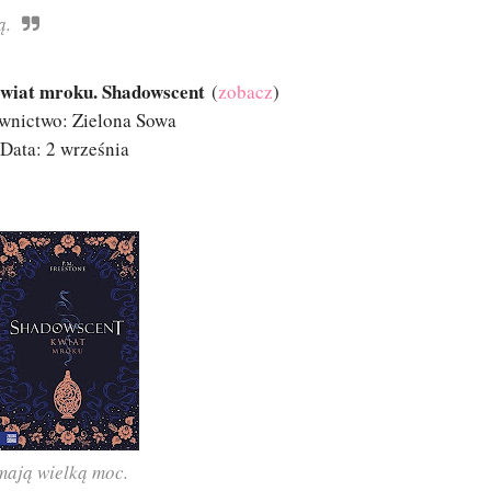
ą.
Kwiat mroku. Shadowscent
(
zobacz
)
nictwo: Zielona Sowa
Data: 2 września
ają wielką moc.