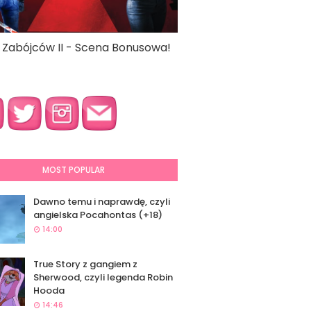
a Zabójców II - Scena Bonusowa!
MOST POPULAR
Dawno temu i naprawdę, czyli
angielska Pocahontas (+18)
14:00
True Story z gangiem z
Sherwood, czyli legenda Robin
Hooda
14:46