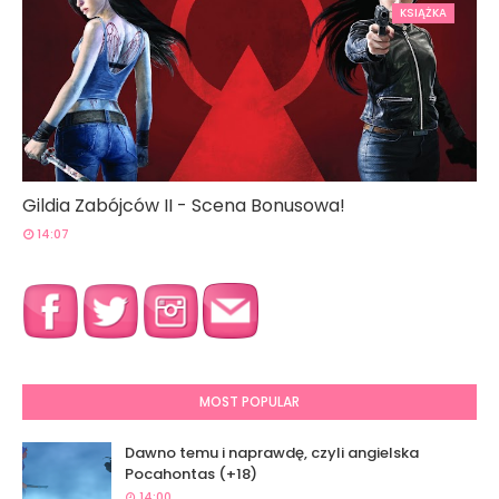
KSIĄŻKA
Gildia Zabójców II - Scena Bonusowa!
14:07
MOST POPULAR
Dawno temu i naprawdę, czyli angielska
Pocahontas (+18)
14:00