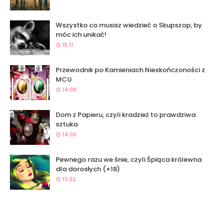
Wszystko co musisz wiedzieć o Skupszop, by
móc ich unikać!
15:11
Przewodnik po Kamieniach Nieskończoności z
MCU
14:00
Dom z Papieru, czyli kradzież to prawdziwa
sztuka
14:00
Pewnego razu we śnie, czyli Śpiąca królewna
dla dorosłych (+18)
13:02