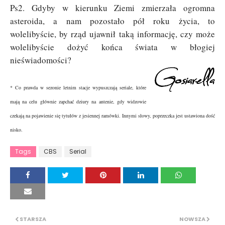
Ps2. Gdyby w kierunku Ziemi zmierzała ogromna
asteroida, a nam pozostało pół roku życia, to
wolelibyście, by rząd ujawnił taką informację, czy może
wolelibyście dożyć końca świata w błogiej
nieświadomości?
* Co prawda w sezonie letnim stacje wypuszczają seriale, które
mają na celu głównie zapchać dziury na antenie, gdy widzowie
czekają na pojawienie się tytułów z jesiennej ramówki. Innymi słowy, poprzeczka jest ustawiona dość
nisko.
Tags
CBS
Serial
STARSZA
NOWSZA