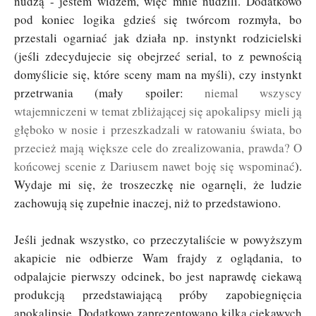
nudzą - jestem widzem, więc mnie nudzili. Dodatkowo
pod koniec logika gdzieś się twórcom rozmyła, bo
przestali ogarniać jak działa np. instynkt rodzicielski
(jeśli zdecydujecie się obejrzeć serial, to z pewnością
domyślicie się, które sceny mam na myśli), czy instynkt
przetrwania (mały spoiler:
niemal wszyscy
wtajemniczeni w temat zbliżającej się apokalipsy mieli ją
głęboko w nosie i przeszkadzali w ratowaniu świata, bo
przecież mają większe cele do zrealizowania, prawda? O
końcowej scenie z Dariusem nawet boję się wspominać
).
Wydaje mi się, że troszeczkę nie ogarnęli, że ludzie
zachowują się zupełnie inaczej, niż to przedstawiono.
Jeśli jednak wszystko, co przeczytaliście w powyższym
akapicie nie odbierze Wam frajdy z oglądania, to
odpalajcie pierwszy odcinek, bo jest naprawdę ciekawą
produkcją przedstawiającą próby zapobiegnięcia
apokalipsie. Dodatkowo zaprezentowano kilka ciekawych