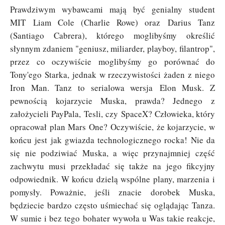
Prawdziwym wybawcami mają być genialny student
MIT Liam Cole (Charlie Rowe) oraz Darius Tanz
(Santiago Cabrera), którego moglibyśmy określić
słynnym zdaniem "geniusz, miliarder, playboy, filantrop",
przez co oczywiście moglibyśmy go porównać do
Tony'ego Starka, jednak w rzeczywistości żaden z niego
Iron Man. Tanz to serialowa wersja Elon Musk. Z
pewnością kojarzycie Muska, prawda? Jednego z
założycieli PayPala, Tesli, czy SpaceX? Człowieka, który
opracował plan
Mars One
? Oczywiście, że kojarzycie, w
końcu jest jak gwiazda technologicznego rocka! Nie da
się nie podziwiać Muska, a więc przynajmniej część
zachwytu musi przekładać się także na jego fikcyjny
odpowiednik. W końcu dzielą wspólne plany, marzenia i
pomysły. Poważnie, jeśli znacie dorobek Muska,
będziecie bardzo często uśmiechać się oglądając Tanza.
W sumie i bez tego bohater wywoła u Was takie reakcje,