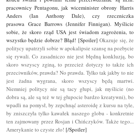
pracownicy Pentagonu, jak wiceminister obrony Harris
Anders (Ian Anthony Dale), czy rzeczniczka
prasowa Grace Barrows (Jennifer Finnigan). Myślicie
sobie, że skoro rząd USA jest świadom zagrożenia, to
wszystko będzie dobrze? Błąd! [Spoiler]
Okazuje się, że
politycy upatrzyli sobie w apokalipsie szansę na pozbycie
się rywali. Co zasadniczo nie jest błędną konkluzją, bo
skoro wszyscy zginą, to przecież dotyczy to także ich
przeciwników, prawda? No prawda. Tylko tak jakby to nie
jest żadna wygrana, skoro wszyscy będą martwi.
Niemniej politycy nie są tacy głupi, jak myślicie (no
dobra są, ale są też w tej głupocie bardzo kreatywni), bo
wpadli na pomysł, by zepchnąć asteroidę z kursu na tyle,
by zniszczyła tylko kawałek naszego globu - konkretnie
ten zajmowany przez Rosjan i Chińczyków. Także tego...
Amerykanie to czyste zło!
[/Spoiler]