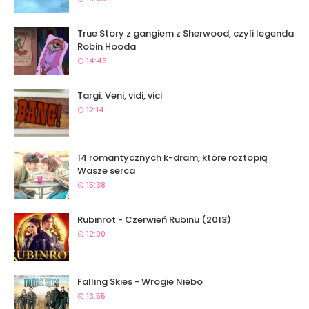
True Story z gangiem z Sherwood, czyli legenda
Robin Hooda
14:46
Targi: Veni, vidi, vici
12:14
14 romantycznych k-dram, które roztopią
Wasze serca
15:38
Rubinrot - Czerwień Rubinu (2013)
12:00
Falling Skies - Wrogie Niebo
13:55