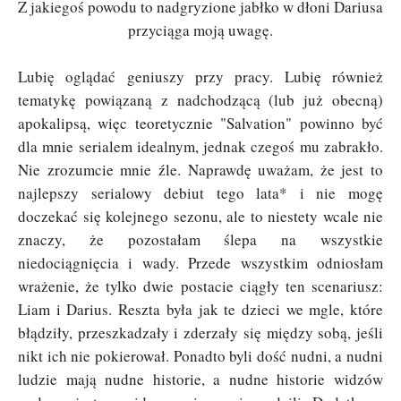
Z jakiegoś powodu to nadgryzione jabłko w dłoni Dariusa
przyciąga moją uwagę.
Lubię oglądać geniuszy przy pracy. Lubię również
tematykę powiązaną z nadchodzącą (lub już obecną)
apokalipsą, więc teoretycznie "Salvation" powinno być
dla mnie serialem idealnym, jednak czegoś mu zabrakło.
Nie zrozumcie mnie źle. Naprawdę uważam, że jest to
najlepszy serialowy debiut tego lata
* i nie mogę
doczekać się kolejnego sezonu, ale to niestety wcale nie
znaczy, że pozostałam ślepa na wszystkie
niedociągnięcia i wady. Przede wszystkim odniosłam
wrażenie, że tylko dwie postacie ciągły ten scenariusz:
Liam i Darius. Reszta była jak te dzieci we mgle, które
błądziły, przeszkadzały i zderzały się między sobą, jeśli
nikt ich nie pokierował. Ponadto byli dość nudni, a nudni
ludzie mają nudne historie, a nudne historie widzów