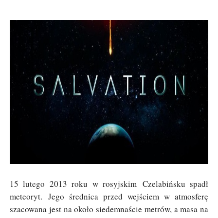
15 lutego 2013 roku w rosyjskim Czelabińsku spadł
meteoryt. Jego średnica przed wejściem w atmosferę
szacowana jest na około siedemnaście metrów, a masa na