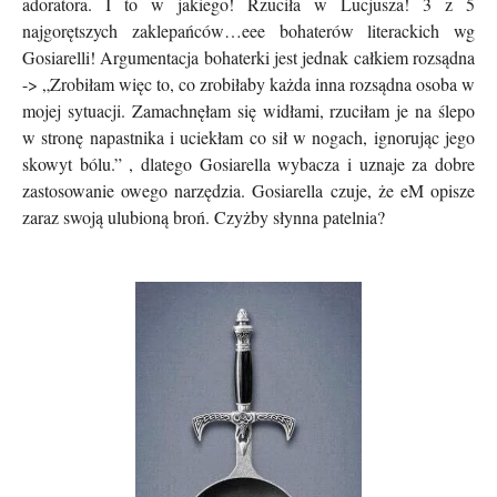
adoratora. I to w jakiego! Rzuciła w Lucjusza! 3 z 5
najgorętszych zaklepańców…eee bohaterów literackich wg
Gosiarelli! Argumentacja bohaterki jest jednak całkiem rozsądna
-> „Zrobiłam więc to, co zrobiłaby każda inna rozsądna osoba w
mojej sytuacji. Zamachnęłam się widłami, rzuciłam je na ślepo
w stronę napastnika i uciekłam co sił w nogach, ignorując jego
skowyt bólu.” , dlatego Gosiarella wybacza i uznaje za dobre
zastosowanie owego narzędzia. Gosiarella czuje, że eM opisze
zaraz swoją ulubioną broń. Czyżby słynna patelnia?