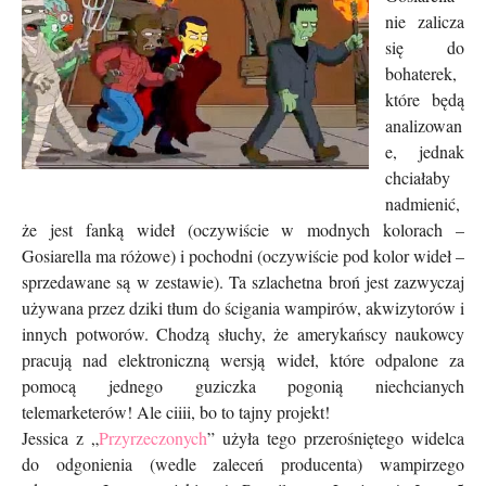
nie zalicza
się do
bohaterek,
które będą
analizowan
e, jednak
chciałaby
nadmienić,
że jest fanką wideł (oczywiście w modnych kolorach –
Gosiarella ma różowe) i pochodni (oczywiście pod kolor wideł –
sprzedawane są w zestawie). Ta szlachetna broń jest zazwyczaj
używana przez dziki tłum do ścigania wampirów, akwizytorów i
innych potworów. Chodzą słuchy, że amerykańscy naukowcy
pracują nad elektroniczną wersją wideł, które odpalone za
pomocą jednego guziczka pogonią niechcianych
telemarketerów! Ale ciiii, bo to tajny projekt!
Jessica z „
Przyrzeczonych
” użyła tego przerośniętego widelca
do odgonienia (wedle zaleceń producenta) wampirzego