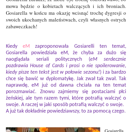
mowa będzie o kobietach walczących i ich broniach.
Gosiarella w końcu ma okazję wcisnąć trochę dygresji o
swoich ukochanych maleństwach, czyli własnych ostrych
zabaweczkach!
Kiedy
eM
zaproponowała Gosiarelli ten temat,
Gosiarella powiedziała eM, że chyba za dużo się
naoglądała seriali politycznych (
eM serdecznie
pozdrawia House of Cards i prosi o nie spoilerowanie,
kiedy pisze ten tekst jest w połowie sezonu!
) i za bardzo
chce się bawić w dyplomatykę. Jak zwał tak zwał. Tak
naprawdę, eM już od dawna chciała na ten temat
porozmawiać. Znowu zajmiemy się postaciami płci
żeńskiej, ale tym razem tymi, które potrafią walczyć o
swoje. A raczej w jaki sposób potrafią walczyć o swoje.
A już tak dokładnie powiedziawszy, to za pomocą czego.
Gosiarella