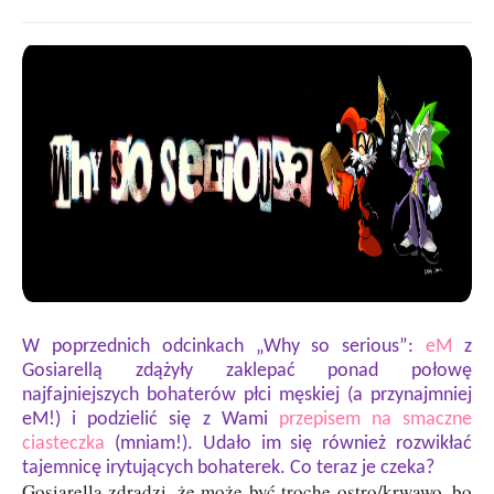
W poprzednich odcinkach „Why so serious”:
eM
z
Gosiarellą zdążyły zaklepać ponad połowę
najfajniejszych bohaterów płci męskiej (a przynajmniej
eM!) i podzielić się z Wami
przepisem na smaczne
ciasteczka
(mniam!). Udało im się również rozwikłać
tajemnicę irytujących bohaterek. Co teraz je czeka?
Gosiarella zdradzi, że może być trochę ostro/krwawo, bo