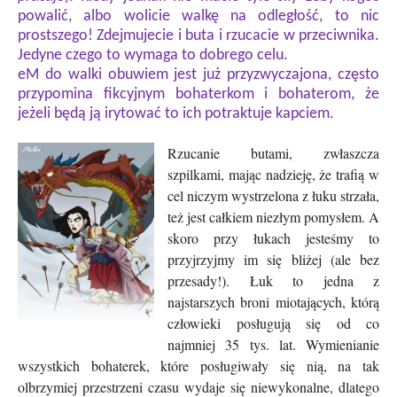
powalić, albo wolicie walkę na odległość, to nic
prostszego! Zdejmujecie i buta i rzucacie w przeciwnika.
Jedyne czego to wymaga to dobrego celu.
eM do walki obuwiem jest już przyzwyczajona, często
przypomina fikcyjnym bohaterkom i bohaterom, że
jeżeli będą ją irytować to ich potraktuje kapciem.
Rzucanie butami, zwłaszcza
szpilkami, mając nadzieję, że trafią w
cel niczym wystrzelona z łuku strzała,
też jest całkiem niezłym pomysłem. A
skoro przy łukach jesteśmy to
przyjrzyjmy im się bliżej (ale bez
przesady!). Łuk to jedna z
najstarszych broni miotających, którą
człowieki posługują się od co
najmniej 35 tys. lat. Wymienianie
wszystkich bohaterek, które posługiwały się nią, na tak
olbrzymiej przestrzeni czasu wydaje się niewykonalne, dlatego