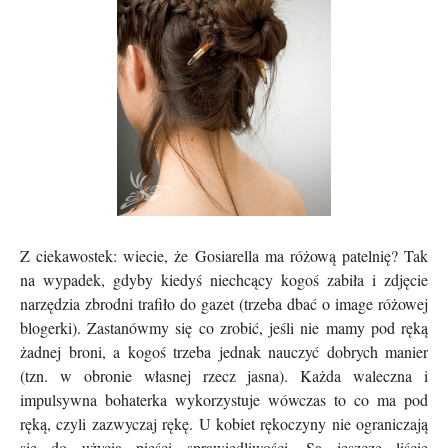
Z ciekawostek: wiecie, że Gosiarella ma różową patelnię? Tak
na wypadek, gdyby kiedyś niechcący kogoś zabiła i zdjęcie
narzędzia zbrodni trafiło do gazet (trzeba dbać o image różowej
blogerki). Zastanówmy się co zrobić, jeśli nie mamy pod ręką
żadnej broni, a kogoś trzeba jednak nauczyć dobrych manier
(tzn. w obronie własnej rzecz jasna). Każda waleczna i
impulsywna bohaterka wykorzystuje wówczas to co ma pod
ręką, czyli zazwyczaj rękę. U kobiet rękoczyny nie ograniczają
się do użycia pięści sprawiedliwości. Są jeszcze liście