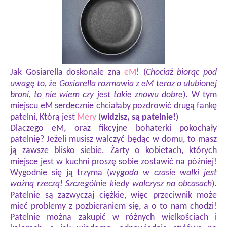
Jak Gosiarella doskonale zna
eM
! (
Chociaż biorąc pod
uwagę to, że Gosiarella rozmawia z eM teraz o ulubionej
broni, to nie wiem czy jest takie znowu dobre
). W tym
miejscu eM serdecznie chciałaby pozdrowić drugą fankę
patelni, Którą jest
Mery
(
widzisz, są patelnie!
)
Dlaczego eM, oraz fikcyjne bohaterki pokochały
patelnię? Jeżeli musisz walczyć będąc w domu, to masz
ją zawsze blisko siebie. Żarty o kobietach, których
miejsce jest w kuchni proszę sobie zostawić na później!
Wygodnie się ją trzyma (
wygoda w czasie walki jest
ważną rzeczą! Szczególnie kiedy walczysz na obcasach
).
Patelnie są zazwyczaj ciężkie, więc przeciwnik może
mieć problemy z pozbieraniem się, a o to nam chodzi!
Patelnie można zakupić w różnych wielkościach i