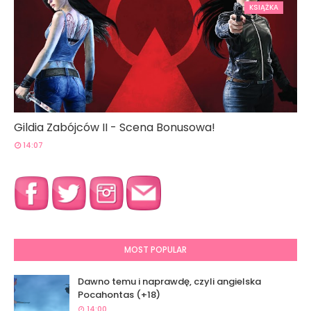
KSIĄŻKA
Gildia Zabójców II - Scena Bonusowa!
14:07
MOST POPULAR
Dawno temu i naprawdę, czyli angielska
Pocahontas (+18)
14:00