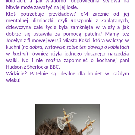
kolorach, a jak wiadomo, odpowiednia stylówa na
bitwie może zaważyć na jej losie.
Ktoś potrzebuje przykładów? eM zacznie od jej
mentalnej bliźniaczki, czyli Roszpunki z Zaplątanych,
dziewczyna całe życie była zamknięta w wieży a jak
dobrze się ustawiła za pomocą patelni? Mamy też
Jocelyn z filmowej wersji Miasta Kości, która walcząc w
kuchni (
no dobra, wstawcie sobie ten dowcip o kobietach
w kuchni
) również użyła jednego słusznego narzędzia
walki. No i nie można zapomnieć o kochanej pani
Hudson z Sherlocka BBC.
Widzicie? Patelnie są idealne dla kobiet w każdym
wieku
!