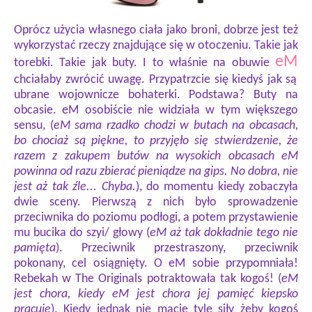
Oprócz użycia własnego ciała jako broni, dobrze jest też
wykorzystać rzeczy znajdujące się w otoczeniu. Takie jak
eM
torebki. Takie jak buty. I to właśnie na obuwie
chciałaby zwrócić uwagę. Przypatrzcie się kiedyś jak są
ubrane wojownicze bohaterki. Podstawa? Buty na
obcasie. eM osobiście nie widziała w tym większego
sensu, (
eM sama rzadko chodzi w butach na obcasach,
bo chociaż są piękne, to przyjęło się stwierdzenie, że
razem z zakupem butów na wysokich obcasach eM
powinna od razu zbierać pieniądze na gips. No dobra, nie
jest aż tak źle... Chyba.
), do momentu kiedy zobaczyła
dwie sceny. Pierwszą z nich było sprowadzenie
przeciwnika do poziomu podłogi, a potem przystawienie
mu bucika do szyi/ głowy (
eM aż tak dokładnie tego nie
pamięta
). Przeciwnik przestraszony, przeciwnik
pokonany, cel osiągnięty. O eM sobie przypomniała!
Rebekah w The Originals potraktowała tak kogoś! (
eM
jest chora, kiedy eM jest chora jej pamięć kiepsko
pracuje
). Kiedy jednak nie macie tyle siły żeby kogoś