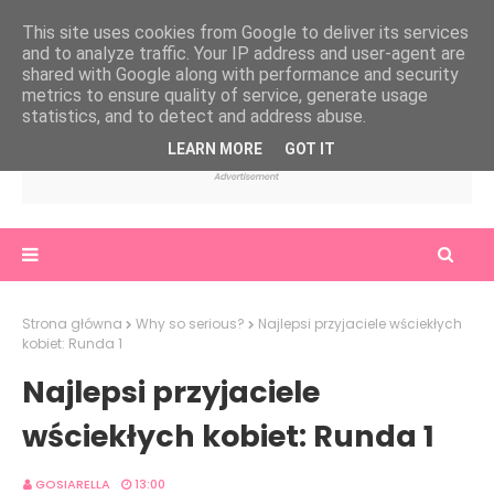
This site uses cookies from Google to deliver its services
and to analyze traffic. Your IP address and user-agent are
shared with Google along with performance and security
metrics to ensure quality of service, generate usage
statistics, and to detect and address abuse.
LEARN MORE
GOT IT
Strona główna
Why so serious?
Najlepsi przyjaciele wściekłych
kobiet: Runda 1
Najlepsi przyjaciele
wściekłych kobiet: Runda 1
GOSIARELLA
13:00