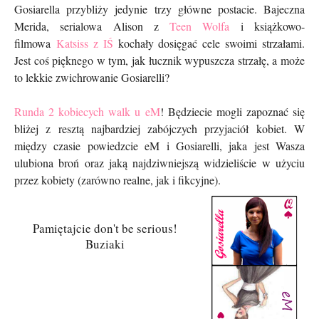
Gosiarella przybliży jedynie trzy główne postacie. Bajeczna
Merida, serialowa Alison z
Teen Wolfa
i książkowo-
filmowa
Katsiss z IŚ
kochały dosięgać cele swoimi strzałami.
Jest coś pięknego w tym, jak łucznik wypuszcza strzałę, a może
to lekkie zwichrowanie Gosiarelli?
Runda 2 kobiecych walk u eM
! Będziecie mogli zapoznać się
bliżej z resztą najbardziej zabójczych przyjaciół kobiet. W
między czasie powiedzcie eM i Gosiarelli, jaka jest Wasza
ulubiona broń oraz jaką najdziwniejszą widzieliście w użyciu
przez kobiety (zarówno realne, jak i fikcyjne).
Pamiętajcie don't be serious!
Buziaki