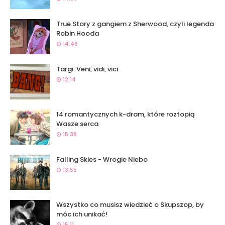
True Story z gangiem z Sherwood, czyli legenda
Robin Hooda
14:46
Targi: Veni, vidi, vici
12:14
14 romantycznych k-dram, które roztopią
Wasze serca
15:38
Falling Skies - Wrogie Niebo
13:55
Wszystko co musisz wiedzieć o Skupszop, by
móc ich unikać!
15:11