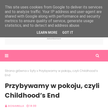
This site uses cookies from Google to deliver its services
and to analyze traffic. Your IP address and user-agent are
shared with Google along with performance and security
metrics to ensure quality of service, generate usage
statistics, and to detect and address abuse.
LEARN MORE
GOT IT
Strona główna
Syfy
Przybywamy w pokoju, czyli Childhood’s
End
Przybywamy w pokoju, czyli
Childhood’s End
GOSIARELLA
14:00