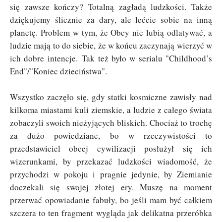
się zawsze kończy? Totalną zagładą ludzkości. Także
dziękujemy ślicznie za dary, ale lećcie sobie na inną
planetę. Problem w tym, że Obcy nie lubią odlatywać, a
ludzie mają to do siebie, że w końcu zaczynają wierzyć w
ich dobre intencje.
Tak też było w serialu "
Childhood’s
End"/"Koniec dzieciństwa".
Wszystko zaczęło się, gdy statki kosmiczne zawisły nad
kilkoma miastami kuli ziemskie, a ludzie z całego świata
zobaczyli swoich nieżyjących bliskich. Chociaż to trochę
za dużo powiedziane, bo w rzeczywistości to
przedstawiciel obcej cywilizacji posłużył się ich
wizerunkami, by przekazać ludzkości wiadomość, że
przychodzi w pokoju i pragnie jedynie, by Ziemianie
doczekali się swojej złotej ery. Muszę na moment
przerwać opowiadanie fabuły, bo jeśli mam być całkiem
szczera to ten fragment wygląda jak delikatna przeróbka