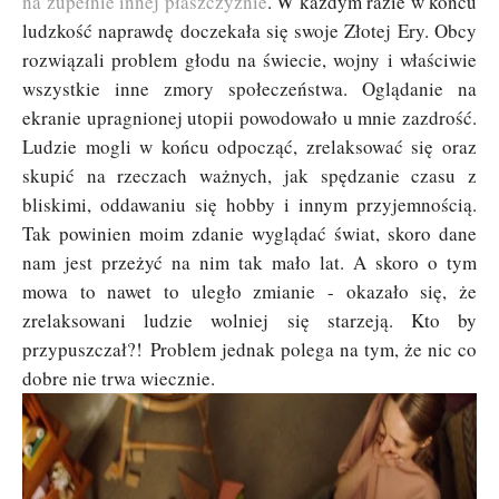
na zupełnie innej płaszczyźnie
. W każdym razie w końcu
ludzkość naprawdę doczekała się swoje Złotej Ery. Obcy
rozwiązali problem głodu na świecie, wojny i właściwie
wszystkie inne zmory społeczeństwa. Oglądanie na
ekranie upragnionej utopii powodowało u mnie zazdrość.
Ludzie mogli w końcu odpocząć, zrelaksować się oraz
skupić na rzeczach ważnych, jak spędzanie czasu z
bliskimi, oddawaniu się hobby i innym przyjemnością.
Tak powinien moim zdanie wyglądać świat, skoro dane
nam jest przeżyć na nim tak mało lat. A skoro o tym
mowa to nawet to uległo zmianie - okazało się, że
zrelaksowani ludzie wolniej się starzeją. Kto by
przypuszczał?!
Problem jednak polega na tym, że nic co
dobre nie trwa wiecznie.