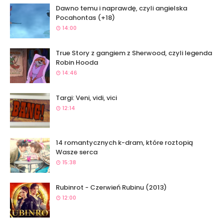
Dawno temu i naprawdę, czyli angielska
Pocahontas (+18)
14:00
True Story z gangiem z Sherwood, czyli legenda
Robin Hooda
14:46
Targi: Veni, vidi, vici
12:14
14 romantycznych k-dram, które roztopią
Wasze serca
15:38
Rubinrot - Czerwień Rubinu (2013)
12:00