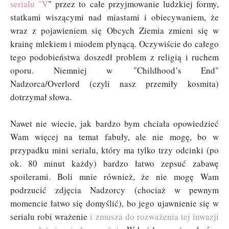
serialu "V
" przez to całe przyjmowanie ludzkiej formy,
statkami wiszącymi nad miastami i obiecywaniem, że
wraz z pojawieniem się Obcych Ziemia zmieni się w
krainę mlekiem i miodem płynącą. Oczywiście do całego
tego podobieństwa doszedł problem z religią i ruchem
oporu. Niemniej w
"
Childhood’s End"
Nadzorca/Overlord (czyli nasz przemiły kosmita)
dotrzymał słowa.
Nawet nie wiecie, jak bardzo bym chciała opowiedzieć
Wam więcej na temat fabuły, ale nie mogę, bo w
przypadku mini serialu, który ma tylko trzy odcinki (po
ok. 80 minut każdy) bardzo łatwo zepsuć zabawę
spoilerami. Boli mnie również, że nie mogę Wam
podrzucić zdjęcia Nadzorcy (chociaż w pewnym
momencie łatwo się domyślić), bo jego ujawnienie się w
serialu robi wrażenie
i zmusza do rozważenia tej inwazji