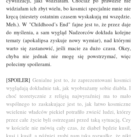
cywilizacji, jaki widziałam. Chociaż po prawdzie nie
widziałam ich zbyt wielu, bo kosmici specjalnie mnie nie
kręcą (niestety ostatnim czasem wyskakują mi wszędzie.
Meh.). W
"
Childhood’s End" fajne jest to, że przez daje
do myślenia, a sam wygląd Nadzorców dokłada kolejne
tematy (apokalipsa zyskuje nowy wymiar), nad którymi
warto się zastanowić, jeśli macie za dużo czasu. Okey,
chyba nie jednak nie mogę się powstrzymać, więc
polecimy spoilerami.
[SPOILER]
Genialne jest to, że zaprezentowani kosmici
wyglądają dokładnie tak, jak wyobrażamy sobie diabła. I
choć teoretycznie z religią najwyraźniej ma to mało
wspólnego to zaskakujące jest to, jak łatwo kosmiczne
wcielenie władców piekieł potrafiło zwieść ludzi, którzy
przez całe życie byli ostrzegani przed taką sytuacją. Czy
w kościele nie mówią cały czas, że diabeł będzie kusił,
kusi i kusił, a później zrobi nam taką rozwałkę, że nikt