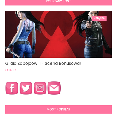
POLECANY POST
KSIĄŻKA
Gildia Zabójców II - Scena Bonusowa!
14:07
MOST POPULAR