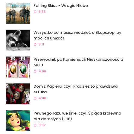
Falling Skies - Wrogie Niebo
13:55
Wszystko co musisz wiedzieć o Skupszop, by
móc ich unikać!
15:11
Przewodnik po Kamieniach Nieskończoności z
MCU
14:00
Dom z Papieru, czyli kradzież to prawdziwa
sztuka
14:00
Pewnego razu we śnie, czyli Śpiąca królewna
dla dorosłych (+18)
13:02