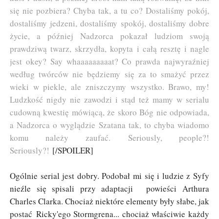
się nie pozbiera? Chyba tak, a tu co? Dostaliśmy pokój,
dostaliśmy jedzeni, dostaliśmy spokój, dostaliśmy dobre
życie, a później Nadzorca pokazał ludziom swoją
prawdziwą twarz, skrzydła, kopyta i całą resztę i nagle
jest okey? Say whaaaaaaaaat? Co prawda najwyraźniej
według twórców nie będziemy się za to smażyć przez
wieki w piekle, ale zniszczymy wszystko. Brawo, my!
Ludzkość nigdy nie zawodzi i stąd też mamy w serialu
cudowną kwestię mówiącą, że skoro Bóg nie odpowiada,
a Nadzorca o wyglądzie Szatana tak, to chyba wiadomo
komu należy zaufać. Seriously, people?!
Seriously?!
[/SPOILER]
Ogólnie serial jest dobry. Podobał mi się i ludzie z Syfy
nieźle się spisali przy adaptacji powieści Arthura
Charles Clarka. Chociaż niektóre elementy były słabe, jak
postać Ricky'ego Stormgrena... chociaż właściwie każdy