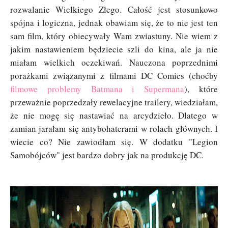
rozwalanie Wielkiego Złego. Całość jest stosunkowo
spójna i logiczna, jednak obawiam się, że to nie jest ten
sam film, który obiecywały Wam zwiastuny. Nie wiem z
jakim nastawieniem będziecie szli do kina, ale ja nie
miałam wielkich oczekiwań. Nauczona poprzednimi
porażkami związanymi z filmami DC Comics (choćby
filmowe problemy Batmana i Supermana
), które
przeważnie poprzedzały rewelacyjne trailery, wiedziałam,
że nie mogę się nastawiać na arcydzieło. Dlatego w
zamian jarałam się antybohaterami w rolach głównych. I
wiecie co? Nie zawiodłam się. W dodatku "Legion
Samobójców" jest bardzo dobry jak na produkcję DC.