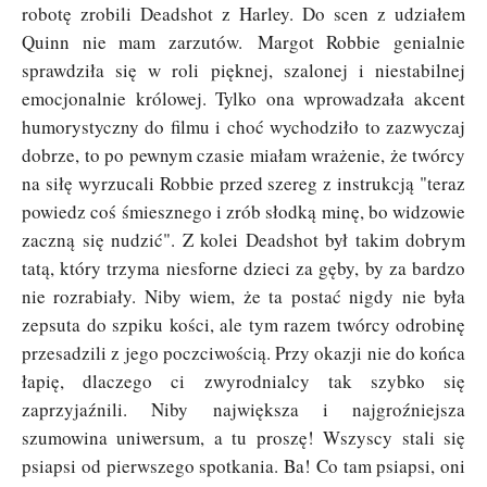
robotę zrobili Deadshot z Harley. Do scen z udziałem
Quinn nie mam zarzutów.
Margot Robbie genialnie
sprawdziła się w roli pięknej, szalonej i niestabilnej
emocjonalnie królowej. Tylko ona wprowadzała akcent
humorystyczny do filmu i choć wychodziło to zazwyczaj
dobrze, to po pewnym czasie miałam wrażenie, że twórcy
na siłę wyrzucali Robbie przed szereg z instrukcją "teraz
powiedz coś śmiesznego i zrób słodką minę, bo widzowie
zaczną się nudzić". Z kolei Deadshot był takim dobrym
tatą, który trzyma niesforne dzieci za gęby, by za bardzo
nie rozrabiały. Niby wiem, że ta postać nigdy nie była
zepsuta do szpiku kości, ale tym razem twórcy odrobinę
przesadzili z jego poczciwością. Przy okazji nie do końca
łapię, dlaczego ci zwyrodnialcy tak szybko się
zaprzyjaźnili. Niby największa i najgroźniejsza
szumowina uniwersum, a tu proszę! Wszyscy stali się
psiapsi od pierwszego spotkania. Ba! Co tam psiapsi, oni