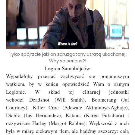
Tylko spójrzcie jaki on zdruzgotany utratą ukochanej!
Why so serious?!
Legion Samobójców
Wypadałoby przestać zachwycać się pomniejszym
wątkiem, by w końcu opowiedzieć Wam o samym
Legionie. W skład tej elitarnej jednostki
wchodzi
Deadshot (Will Smith), Boomerang (Jai
Courtney
),
Killer Croc (Adewale Akinnuoye-Agbaje
),
Diablo (
Jay Hernandez
), Katana (
Karen Fukuhara
) i
oczywiście Harley (
Margot Robbie
). Większość z nich
była w miarę ciekawym tłem, ale bądźmy szczerzy: całą