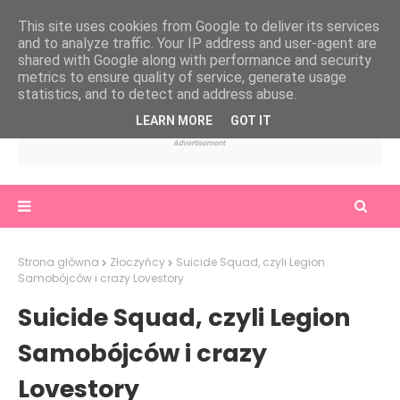
This site uses cookies from Google to deliver its services
and to analyze traffic. Your IP address and user-agent are
shared with Google along with performance and security
metrics to ensure quality of service, generate usage
statistics, and to detect and address abuse.
LEARN MORE
GOT IT
Strona główna
Złoczyńcy
Suicide Squad, czyli Legion
Samobójców i crazy Lovestory
Suicide Squad, czyli Legion
Samobójców i crazy
Lovestory