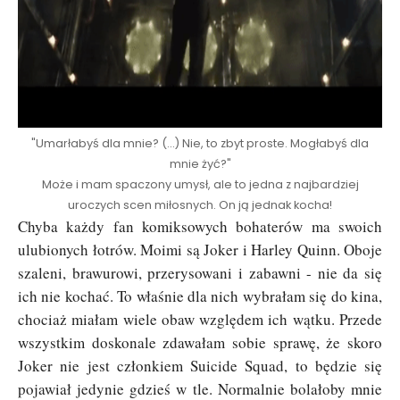
"Umarłabyś dla mnie? (...) Nie, to zbyt proste. Mogłabyś dla
mnie żyć?"
Może i mam spaczony umysł, ale to jedna z najbardziej
uroczych scen miłosnych. On ją jednak kocha!
Chyba każdy fan komiksowych bohaterów ma swoich
ulubionych łotrów. Moimi są Joker i Harley Quinn. Oboje
szaleni, brawurowi, przerysowani i zabawni - nie da się
ich nie kochać. To właśnie dla nich wybrałam się do kina,
chociaż miałam wiele obaw względem ich wątku. Przede
wszystkim doskonale zdawałam sobie sprawę, że skoro
Joker nie jest członkiem Suicide Squad, to będzie się
pojawiał jedynie gdzieś w tle. Normalnie bolałoby mnie