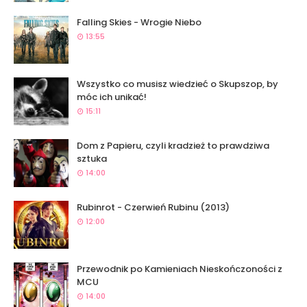
Falling Skies - Wrogie Niebo
13:55
Wszystko co musisz wiedzieć o Skupszop, by
móc ich unikać!
15:11
Dom z Papieru, czyli kradzież to prawdziwa
sztuka
14:00
Rubinrot - Czerwień Rubinu (2013)
12:00
Przewodnik po Kamieniach Nieskończoności z
MCU
14:00