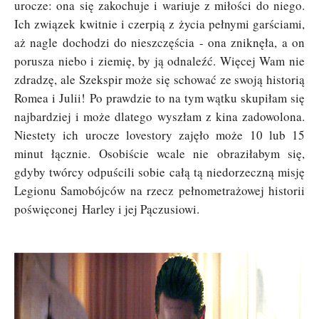
urocze: ona się zakochuje i wariuje z miłości do niego.
Ich związek kwitnie i czerpią z życia pełnymi garściami,
aż nagle dochodzi do nieszczęścia - ona zniknęła, a on
porusza niebo i ziemię, by ją odnaleźć. Więcej Wam nie
zdradzę, ale Szekspir może się schować ze swoją historią
Romea i Julii!
Po prawdzie to na tym wątku skupiłam się
najbardziej i może dlatego wyszłam z kina zadowolona.
Niestety ich urocze lovestory zajęło może 10 lub 15
minut łącznie. Osobiście wcale nie obraziłabym się,
gdyby twórcy odpuścili sobie całą tą niedorzeczną misję
Legionu Samobójców na rzecz pełnometrażowej historii
poświęconej
Harley i jej Pączusiowi.