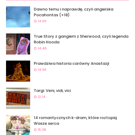
Dawno temu i naprawdę, czyli angielska
Pocahontas (+18)
14:00
True Story z gangiem z Sherwood, czyli legenda
Robin Hooda
14:46
Prawdziwa historia carówny Anastazji
14:00
Targi: Veni, vidi, vici
12:14
14 romantycznych k-dram, które roztopią
Wasze serca
15:38