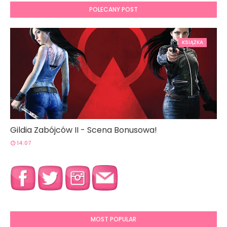
POLECANY POST
KSIĄŻKA
Gildia Zabójców II - Scena Bonusowa!
14:07
MOST POPULAR