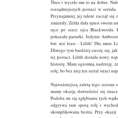
Theo i wyszło mu to na dobre. Nabra
rozsądniejszych postaci w serialu.
Przynajmniej jej talent zaczął się
zmieniły. Zelda dała upust swoim 
ręce po serce ojca Blackwooda. 
pokazała pazurki. Jedynie Ambrose 
but not least - Lilith! Dla mnie 
Dlatego tym bardziej cieszę się, j
tej postaci. Lilith dostała nowy w
historię. Mam ogromną nadzieję, ż
rolę, bo bez niej ten serial straci n
Najważniejszą zaletą tego sezonu 
mamy okazję dowiedzieć się znacz
Podoba mi się zgłębianie tych wątk
odgrywa tam sporą rolę i wychod
skomplikowana bestia. Przy okazji 