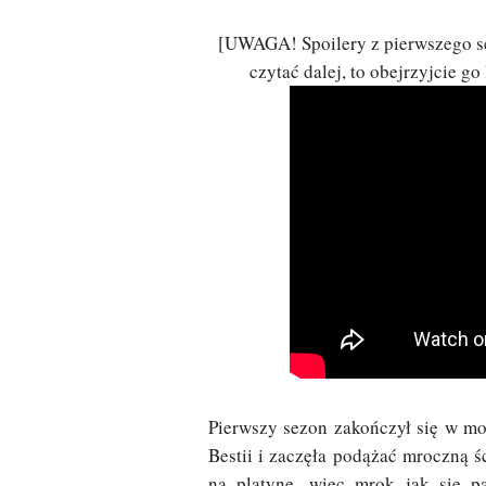
[UWAGA! Spoilery z pierwszego sez
czytać dalej, to obejrzyjcie go
Pierwszy sezon zakończył się w mo
Bestii i zaczęła podążać mroczną ś
na platynę, więc mrok jak się pa