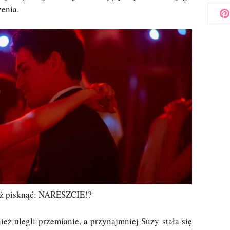
zenia.
ż pisknąć: NARESZCIE!?
ież ulegli przemianie, a przynajmniej Suzy stała się