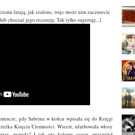
onu latają, jak szalone, więc może nim zaczniecie
 lub chociaż jego recenzję. Tak tylko sugeruję...]
mencie, gdy Sabrina w końcu wpisała się do Księgi
cieżka Księcia Ciemności. Wiecie, ufarbowała włosy
trzy, prawda? I tak oto kolejny sezon, przyniósł