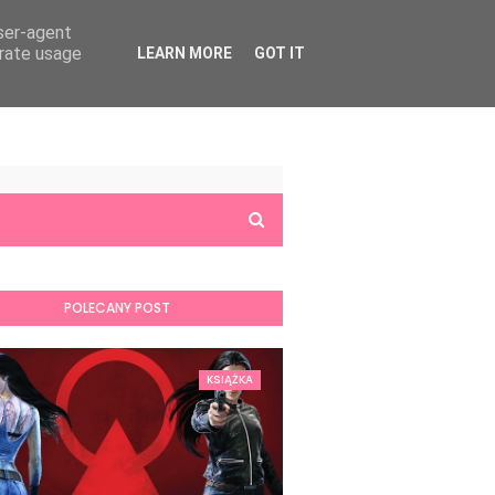
user-agent
erate usage
LEARN MORE
GOT IT
POLECANY POST
KSIĄŻKA