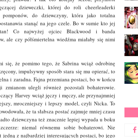
czącej dzieweczki, której do roli cheerleaderki
e pomponów, do dziewczyny, która jako totalna
ostanawia stanąć na jego czele. Bo w sumie kto jej
tan! Co najwyżej ojciec Blackwood i banda
w, ale czy półśmiertelna wiedźma miałaby się nimi
i się, że pomimo tego, że Sabrina wciąż odrobinę
pokręcony, impulsywny sposób stara się mu opierać, to
ielna i zaradna. Fajna przemiana postaci, bo w końcu
zji zmianom ulegli również pozostali bohaterowie.
ęczący Harvey wciąż jęczy i męczy, ale przynajmniej
jszy, mroczniejszy i lepszy model, czyli Nicka. To
powodowała, że ta słabsza postać zajmuje mniej czasu
nadto dziewczyna też znacznie lepiej wypada u boku
szczerze: niemal równemu sobie bohaterowi. Nie
 jedną z najbardziej interesujących postaci, bo jego