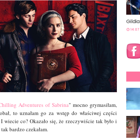
Gildi
14:07
Chilling Adventures of Sabrina
" mocno grymasiłam,
obał, to uznałam go za wstęp do właściwej części
 I wiecie co? Okazało się, że rzeczywiście tak było i
y tak bardzo czekałam.