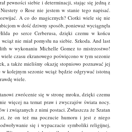
ł pewności siebie i determinacji, stając się jedną z
 Niestety o Rose nie jestem w stanie tego napisać.
 rozwijać. A co do magicznych? Ciotki wiele się nie
ambicjom w dość dziwny sposób, ponieważ wyciągnęła
Hilda po serce Cerberusa, dzięki czemu w końcu
wciąż nie miał pomysłu na siebie. Szkoda. And last
Lilith w wykonaniu Michelle Gomez to mistrzostwo!
ak wiele czasu ekranowego poświęcono w tym sezonie
ątek, a także mieliśmy okazję stopniowo poznawać jej
e w kolejnym sezonie wciąż będzie odgrywać istotną
aprawdę wiele.
stanowi zwrócenie się w stronę mroku, dzięki czemu
nie więcej na temat praw i zwyczajów świata nocy.
ów i związanych z nimi postaci. Zwłaszcza że Szatan
zi, że on też ma poczucie humoru i jest z niego
odwoływanie się i wypaczacie symboliki religijnej,