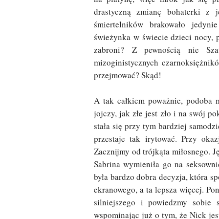
drastyczną zmianę bohaterki z ję
śmiertelników brakowało jedyni
świeżynka w świecie dzieci nocy, p
zabroni? Z pewnością nie Sza
mizoginistycznych czarnoksiężnikó
przejmować? Skąd!
A tak całkiem poważnie, podoba m
jojczy, jak złe jest zło i na swój 
stała się przy tym bardziej samodz
przestaje tak irytować. Przy oka
Zacznijmy od trójkąta miłosnego. J
Sabrina wymieniła go na seksownie
była bardzo dobra decyzja, która s
ekranowego, a ta lepsza więcej. Po
silniejszego i powiedzmy sobie 
wspominając już o tym, że Nick jest