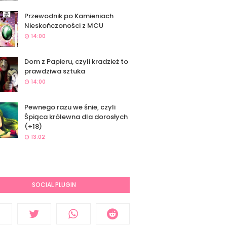
Przewodnik po Kamieniach
Nieskończoności z MCU
14:00
Dom z Papieru, czyli kradzież to
prawdziwa sztuka
14:00
Pewnego razu we śnie, czyli
Śpiąca królewna dla dorosłych
(+18)
13:02
SOCIAL PLUGIN