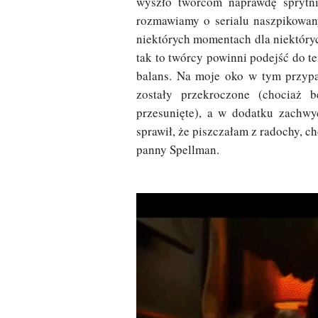
wyszło twórcom naprawdę sprytni
rozmawiamy o serialu naszpikowa
niektórych momentach dla niektóryc
tak to twórcy powinni podejść do 
balans. Na moje oko w tym przypa
zostały przekroczone (chociaż 
przesunięte), a w dodatku zachwy
sprawił, że piszczałam z radochy,
panny Spellman.