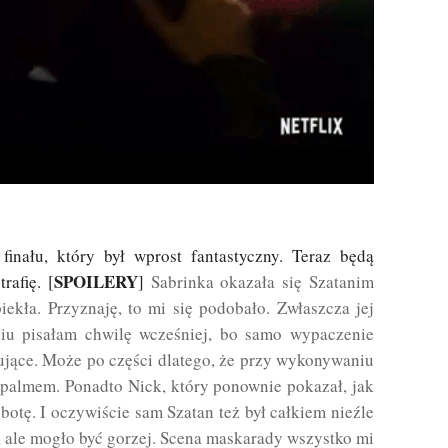
inału, który był wprost fantastyczny. Teraz będą
SPOILERY
rafię. [
]
Sabrinka okazała się Szatanim
ekła. Przyznaję, to mi się podobało. Zwłaszcza jej
iu pisałam chwilę wcześniej, bo samo wypaczenie
ujące. Może po części dlatego, że przy wykonywaniu
epalmem. Ponadto Nick, który ponownie pokazał, jak
obotę. I oczywiście sam Szatan też był całkiem nieźle
, ale mogło być gorzej. Scena maskarady wszystko mi