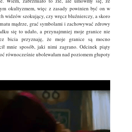
e. Wiem, zabrzmiało to źle, ale umówmy się, że
nym okultyzmem, więc z zasady powinien być on w
h widzów szokujący, czy wręcz bluźnierczy, a skoro
tematu mądrze, grać symbolami i zachowywać zdrowy
dku się to udało, a przynajmniej moje granice nie
bez bicia przyznaję, że moje granice są mocno
cił mnie sposób, jaki nimi zagrano. Odcinek piąty
 choć równocześnie ubolewałam nad poziomem głupoty