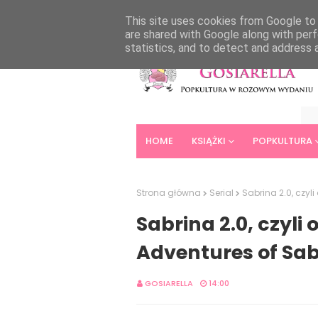
HOME
ABOUT
CONTACT
This site uses cookies from Google to d
are shared with Google along with perf
statistics, and to detect and address 
HOME
KSIĄŻKI
POPKULTURA
Strona główna
Serial
Sabrina 2.0, czyl
Sabrina 2.0, czyli 
Adventures of Sab
GOSIARELLA
14:00