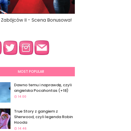
a Zabójców II - Scena Bonusowa!
MOST POPULAR
Dawno temu i naprawdę, czyli
angielska Pocahontas (+18)
14:00
True Story z gangiem z
Sherwood, czyli legenda Robin
Hooda
14:46