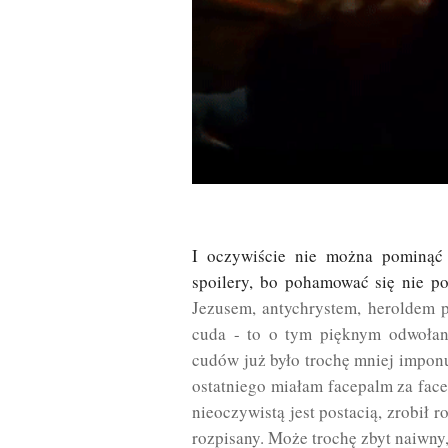
I oczywiście nie można pominąć f
spoilery, bo pohamować się nie pot
Jezusem, antychrystem, heroldem pi
cuda - to o tym pięknym odwołan
cudów już było trochę mniej impon
ostatniego miałam facepalm za fac
nieoczywistą jest postacią, zrobił r
rozpisany. Może trochę zbyt naiwny