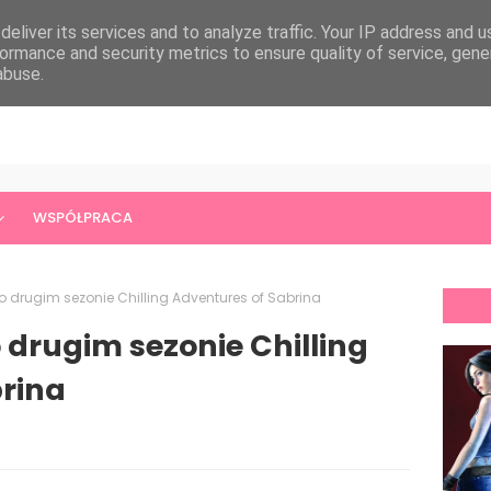
eliver its services and to analyze traffic. Your IP address and 
ormance and security metrics to ensure quality of service, gen
abuse.
WSPÓŁPRACA
i o drugim sezonie Chilling Adventures of Sabrina
o drugim sezonie Chilling
rina