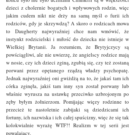
dzieci z cholernie bogatych i wpływowych rodzin, więc
jakim cudem nikt nie drży na samą myśl o furii ich
rodziców, gdy je skrzywdzą? A skoro o rodzicach mowa
to
Daugherty najwyraźniej chce nam wmówić, że
instynkt rodzicielski i miłość do dziecka nie istnieje w
Wielkiej Brytanii. Ja rozumiem, że Brytyjczycy są
powściągliwi, ale nie uwierzę, że angielscy rodzice mają
w nosie, czy ich dzieci zginą, zgubią się, czy też zostaną
porwani przez opętanego rządzą władzy psychopatę.
Jednak najwyraźniej oni gwiżdżą na to, że jakaś tam ich
córka zginęła, jakiś tam inny syn został porwany lub
właśnie wyrusza na ustawkę przeciwko uzbrojonym po
zęby byłym żołnierzom. Pomijając więzy rodzinne to
przecież te nastoletnie zabijaki są dziedzicami ich
fortuny, ich nazwiska i ich całej spuścizny, więc że się tak
kolokwialnie wyrażę WTF?! Realizm w tej serii jest
powalający.