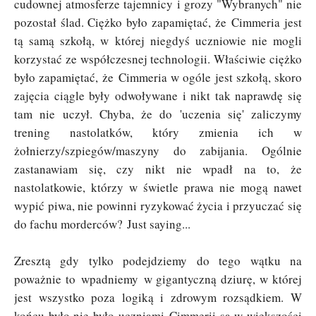
cudownej atmosferze tajemnicy i grozy "Wybranych" nie
pozostał ślad. Ciężko było zapamiętać, że
Cimmeria jest
tą samą szkołą, w której niegdyś uczniowie nie mogli
korzystać ze współczesnej technologii. Właściwie ciężko
było zapamiętać, że
Cimmeria w ogóle jest szkołą, skoro
zajęcia ciągle były odwoływane i nikt tak naprawdę się
tam nie uczył. Chyba, że do 'uczenia się' zaliczymy
trening nastolatków, który zmienia ich w
żołnierzy/szpiegów/maszyny do zabijania. Ogólnie
zastanawiam się, czy nikt nie wpadł na to, że
nastolatkowie, którzy w świetle prawa nie mogą nawet
wypić piwa, nie powinni ryzykować życia i przyuczać się
do fachu morderców?
Just saying...
Zresztą gdy tylko podejdziemy do tego wątku na
poważnie to wpadniemy w gigantyczną dziurę, w której
jest wszystko poza logiką i zdrowym rozsądkiem. W
końcu było nie było uczniami
Cimmerii są w większości