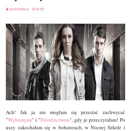
GOSIARELLA
14:00
Ach! Jak ja nie mogłam się przestać zachwycać
"
Wybranymi
" i "
Dziedzictwem
", gdy je przeczytałam! Po
uszy zakochałam się w bohaterach, w Nocnej Szkole i