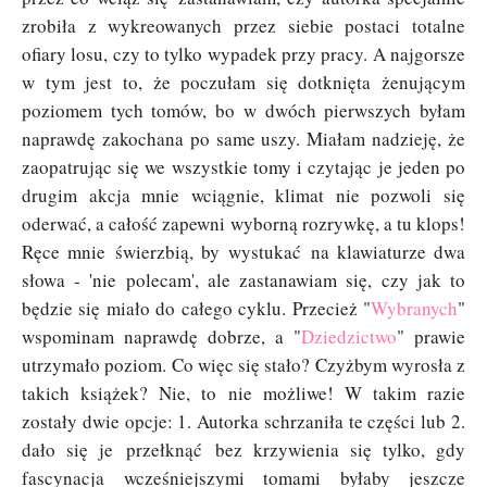
zrobiła z wykreowanych przez siebie postaci totalne
ofiary losu, czy to tylko wypadek przy pracy. A najgorsze
w tym jest to, że poczułam się dotknięta żenującym
poziomem tych tomów, bo w dwóch pierwszych byłam
naprawdę zakochana po same uszy. Miałam nadzieję, że
zaopatrując się we wszystkie tomy i czytając je jeden po
drugim akcja mnie wciągnie, klimat nie pozwoli się
oderwać, a całość zapewni wyborną rozrywkę, a tu klops!
Ręce mnie świerzbią, by wystukać na klawiaturze dwa
słowa - 'nie polecam', ale zastanawiam się, czy jak to
będzie się miało do całego cyklu. Przecież "
Wybranych
"
wspominam naprawdę dobrze, a "
Dziedzictwo
" prawie
utrzymało poziom. Co więc się stało? Czyżbym wyrosła z
takich książek? Nie, to nie możliwe! W takim razie
zostały dwie opcje: 1. Autorka schrzaniła te części lub 2.
dało się je przełknąć bez krzywienia się tylko, gdy
fascynacja wcześniejszymi tomami byłaby jeszcze