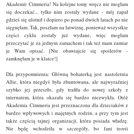
Akademii
Cimmeria! Na kolejne tomy wręcz nie mogłam
się doczekać... tylko nim zostały wydane - mój zapał
gdzieś się ulotnił i dopiero po ponad dwóch latach po nie
sięgnęłam. Tak, poszłam na łatwiznę, ponieważ wszystkie
części cyklu zostały już wydane, więc mogłam
przeczytać je za jednym zamachem i tak też mam zamiar
je Wam opisać. [Nie obawiajcie się spoilerów -
zamknęłam je w klatce!]
Dla przypomnienia: Główną bohaterką jest nastoletnia
Allie, która niegdyś była zbuntowana, ale najwyraźniej
szybko jej przeszło, gdy trafiła do nowej szkoły z
internatem, która okazała się bardzo niezwykła. Otóż
Akademia
Cimmeria jest przeznaczona dla dzieciaków z
bardzo wpływowych i majętnych rodzin, a przy tym jest
także częścią tajnej organizacji, która posiada władzę.
Nie będę wchodziła w szczegóły, bo fani teorii