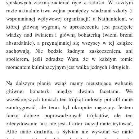
spiskowych zaczną zacierać ręce z radości. W każdym
razie aktualnie trwa wojna pomiędzy władzami szkoły (i
wspomnianej wpływowej organizacji) a Nathanielem, w
której główną wygraną w uproszczeniu jest przejęcie
władzy nad światem i główną bohaterką (wiem, brzmi
absurdalnie), a przynajmniej się wszyscy w tej książce
zachowują. Nie będzie żadnym zaskoczeniem, ani
spoilerem, jeśli zdradzę Wam, że w każdym tomie
momentem kulminacyjnym jest walka jednych i drugich.
Na dalszym planie wciąż mamy nieustające wahanie
głównej bohaterki między dwoma facetami. We
wcześniejszych tomach ten trójkąt miłosny potrafił mnie
zaintrygować, ale teraz był okropnie męczący. Jestem
fanką dobrze poprowadzonych trójkątów, ale ten
zdecydowanie taki nie jest.
Carter zaczął mnie irytować,
Allie mnie drażniła, a Sylvian nie wywołał we mnie