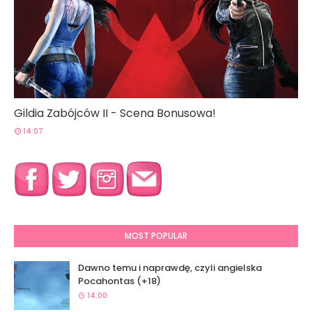
Gildia Zabójców II - Scena Bonusowa!
14:07
MOST POPULAR
Dawno temu i naprawdę, czyli angielska
Pocahontas (+18)
14:00