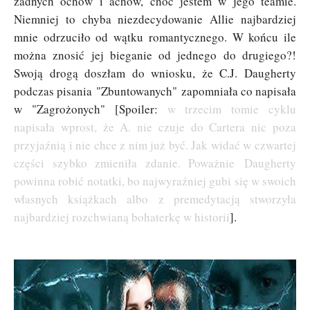
żadnych ochów i achów, choć jestem w jego teamie.
Niemniej to chyba niezdecydowanie Allie najbardziej
mnie odrzuciło od wątku romantycznego. W końcu ile
można znosić jej bieganie od jednego do drugiego?!
Swoją drogą doszłam do wniosku, że C.J. Daugherty
podczas pisania
"Zbuntowanych"
zapomniała co napisała
w "Zagrożonych" [Spoiler:
w trzecim tomie cyklu
napisała wprost, że A. nie czuje do Cartera nic poza
przyjaźnią i nie chce z nim już być. Jak widać w czwartej
części szybko zmieniła zdanie. Poważnie
Daugherty
powinna robić notatki, bo najwyraźniej gubi się w swoich
własnych książkach albo z premedytacją stworzyła
najbardziej rozchwianą bohaterkę w historii
].