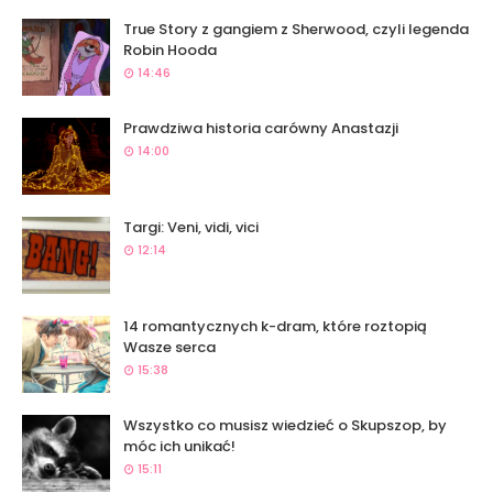
True Story z gangiem z Sherwood, czyli legenda
Robin Hooda
14:46
Prawdziwa historia carówny Anastazji
14:00
Targi: Veni, vidi, vici
12:14
14 romantycznych k-dram, które roztopią
Wasze serca
15:38
Wszystko co musisz wiedzieć o Skupszop, by
móc ich unikać!
15:11