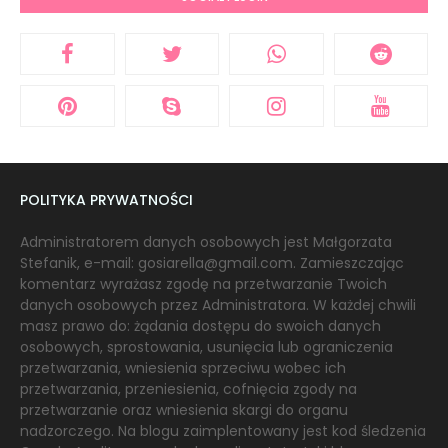
POLITYKA PRYWATNOŚCI
Administratorem danych osobowych jest Małgorzata
Stefanik, e-mail: gosiarella@gmail.com. Zamieszczając
komentarz wyrażasz zgodę na przetwarzanie Twoich
danych osobowych przez Administratora. W każdej chwili
masz prawo do: żądania dostępu do swoich danych
osobowych, sprostowania, usunięcia lub ograniczenia
przetwarzania, wniesienia sprzeciwu wobec ich
przetwarzania, przeniesienia, cofnięcia zgody na
przetwarzanie oraz wniesienia skargi do organu
nadzorczego. Na blogu zaimplentowany jest kod śledzenia