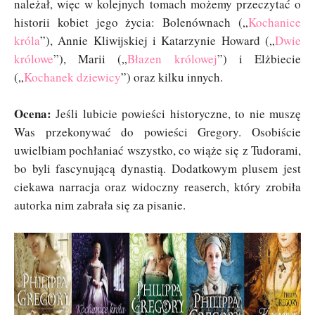
należał, więc w kolejnych tomach możemy przeczytać o
historii kobiet jego życia: Bolenównach („
Kochanice
króla
”), Annie Kliwijskiej i Katarzynie Howard („
Dwie
królowe
”), Marii („
Błazen królowej
”) i Elżbiecie
(„
Kochanek dziewicy
”) oraz kilku innych.
Ocena:
Jeśli lubicie powieści historyczne, to nie muszę
Was przekonywać do powieści Gregory. Osobiście
uwielbiam pochłaniać wszystko, co wiąże się z Tudorami,
bo byli fascynującą dynastią. Dodatkowym plusem jest
ciekawa narracja oraz widoczny reaserch, który zrobiła
autorka nim zabrała się za pisanie.