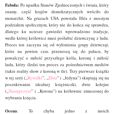
Fabuła:
Po upadku Stanów Zjednoczonych i świata, który
znamy, część krajów demokratycznych wróciło do
monarchii. Na gruzach USA powstała Illéa z mocnym
podziałem społecznym, który nie do końca się sprawdza,
dlatego ku uciesze gawiedzi wprowadzono tradycje,
wedle której królewicz musi poślubić dziewczynę z ludu.
Proces ten zaczyna się od wyłonienia grupy dziewcząt,
które na pewien czas przenoszą się do pałacu, by
powalczyć o miłość przyszłego króla, koronę i miłość
ludu, który śledzi ten proces za pośrednictwem mediów
(takie reality show z koroną w tle). Trzy pierwsze książki
w tej serii („
Rywalki
”, „
Elita
” i „Jedyna”) skupiają się na
poszukiwaniu idealnej księżniczki, dwie kolejne
(„
Następczyni
” i „Korona”) na królewnie zmuszonej do
wybrania księcia.
Ocena
: To chyba jedno z moich