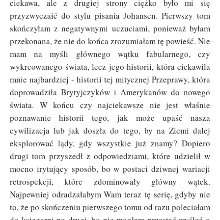
ciekawa, ale z drugiej strony ciężko było mi się
przyzwyczaić do stylu pisania Johansen. Pierwszy tom
skończyłam z negatywnymi uczuciami, ponieważ byłam
przekonana, że nie do końca zrozumiałam tę powieść. Nie
mam na myśli głównego wątku fabularnego, czy
wykreowanego świata, lecz jego historii, która ciekawiła
mnie najbardziej - historii tej mitycznej Przeprawy, która
doprowadziła Brytyjczyków i Amerykanów do nowego
świata. W końcu czy najciekawsze nie jest właśnie
poznawanie historii tego, jak może upaść nasza
cywilizacja lub jak doszła do tego, by na Ziemi dalej
eksplorować lądy, gdy wszystkie już znamy? Dopiero
drugi tom przyszedł z odpowiedziami, które udzielił w
mocno irytujący sposób, bo w postaci dziwnej wariacji
retrospekcji, które zdominowały główny wątek.
Najpewniej odradzałabym Wam teraz tę serię, gdyby nie
to, że po skończeniu pierwszego tomu od razu poleciałam
do księgarni po drugi, bo nie mogłam przestać myśleć o