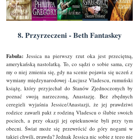
8. Przyrzeczeni - Beth Fantaskey
Fabuła:
Jessica na pierwszy rzut oka jest przeciętną,
amerykańską nastolatką. To, co sądzi o sobie sama, czy
my o niej zmienia się, gdy na scenie pojawia się uczeń z
wymiany międzynarodowej -Lucjusz Vladescu, rumuński
książę, który przyjechał do Stanów Zjednoczonych by
poznać swoją narzeczoną, Anastazję. Bez zbędnych
ceregieli wyjaśnia Jessice/Anastazji, że jej prawdziwi
rodzice zawarli pakt z rodziną Vladescu o ślubie swoich
pociech, a przy okazji jej opiekunowie byli przy tym
obecni. Świat może się przewrócić do góry nogami w
takiej chwili, prawda? Jednak Jessica nic sobie z tego nie