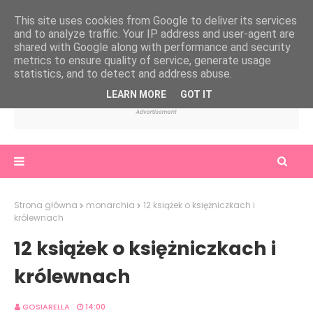
This site uses cookies from Google to deliver its services
and to analyze traffic. Your IP address and user-agent are
shared with Google along with performance and security
metrics to ensure quality of service, generate usage
statistics, and to detect and address abuse.
LEARN MORE
GOT IT
Strona główna
monarchia
12 książek o księżniczkach i
królewnach
12 książek o księżniczkach i
królewnach
GOSIARELLA
14:00