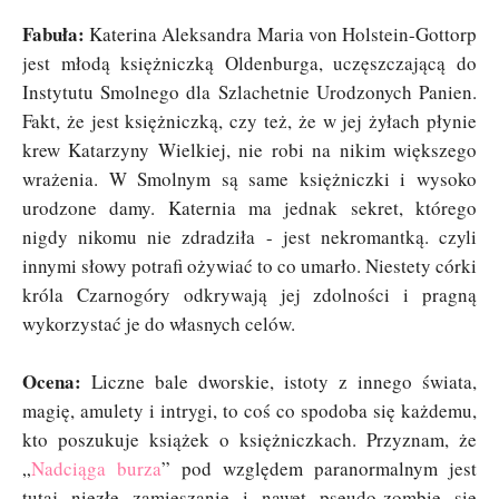
Fabuła:
Katerina Aleksandra Maria von Holstein-Gottorp
jest młodą księżniczką Oldenburga, uczęszczającą do
Instytutu Smolnego dla Szlachetnie Urodzonych Panien.
Fakt, że jest księżniczką, czy też, że w jej żyłach płynie
krew Katarzyny Wielkiej, nie robi na nikim większego
wrażenia. W Smolnym są same księżniczki i wysoko
urodzone damy. Katernia ma jednak sekret, którego
nigdy nikomu nie zdradziła - jest nekromantką. czyli
innymi słowy potrafi ożywiać to co umarło. Niestety córki
króla Czarnogóry odkrywają jej zdolności i pragną
wykorzystać je do własnych celów.
Ocena:
Liczne bale dworskie, istoty z innego świata,
magię, amulety i intrygi, to coś co spodoba się każdemu,
kto poszukuje książek o księżniczkach. Przyznam, że
„
Nadciąga burza
” pod względem paranormalnym jest
tutaj niezłe zamieszanie i nawet pseudo-zombie się