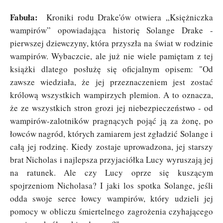
Fabuła:
Kroniki rodu Drake'ów otwiera „Księżniczka
wampirów” opowiadająca historię Solange Drake -
pierwszej dziewczyny, która przyszła na świat w rodzinie
wampirów. Wybaczcie, ale już nie wiele pamiętam z tej
książki dlatego posłużę się oficjalnym opisem: "Od
zawsze wiedziała, że jej przeznaczeniem jest zostać
królową wszystkich wampirzych plemion. A to oznacza,
że ze wszystkich stron grozi jej niebezpieczeństwo - od
wampirów-zalotników pragnących pojąć ją za żonę, po
łowców nagród, których zamiarem jest zgładzić Solange i
całą jej rodzinę. Kiedy zostaje uprowadzona, jej starszy
brat Nicholas i najlepsza przyjaciółka Lucy wyruszają jej
na ratunek. Ale czy Lucy oprze się kuszącym
spojrzeniom Nicholasa? I jaki los spotka Solange, jeśli
odda swoje serce łowcy wampirów, który udzieli jej
pomocy w obliczu śmiertelnego zagrożenia czyhającego