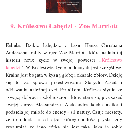
9. Królestwo Łabędzi - Zoe Marriott
Fabuła
: Dzikie Łabędzie z baśni Hansa Christiana
Andersena trafiły w ręce Zoe Marriott, która nadała tej
historii nowe życie w swojej powieści „
Królestwo
łabędzi
”. W Królestwie życie poddanych jest szczęśliwe.
Kraina jest bogata w żyzną glebę i okazałe zbiory. Dzieję
się to za sprawą przestrzegania Starych Zasad i
oddawania należnej czci Przodkom. Królowa słynie ze
swojej dobroci i zdolnościom, które stara się przekazać
swojej córce Aleksandrze. Aleksandra kocha matkę i
podziela jej miłość do eneidy - sił natury. Czuje niestety,
że to oddala ją od ojca, którego miłość prysła, gdy
zrozumiał, że jego córka nie jest taka, jaką ją sobie