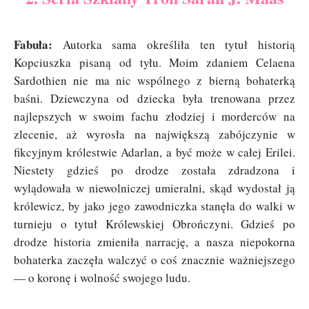
Fabuła:
Autorka sama określiła ten tytuł historią
Kopciuszka pisaną od tyłu. Moim zdaniem Celaena
Sardothien nie ma nic wspólnego z bierną bohaterką
baśni. Dziewczyna od dziecka była trenowana przez
najlepszych w swoim fachu złodziej i morderców na
zlecenie, aż wyrosła na największą zabójczynie w
fikcyjnym królestwie Adarlan, a być może w całej Erilei.
Niestety gdzieś po drodze została zdradzona i
wylądowała w niewolniczej umieralni, skąd wydostał ją
królewicz, by jako jego zawodniczka stanęła do walki w
turnieju o tytuł Królewskiej Obrończyni. Gdzieś po
drodze historia zmieniła narrację, a nasza niepokorna
bohaterka zaczęła walczyć o coś znacznie ważniejszego
— o koronę i wolność swojego ludu.