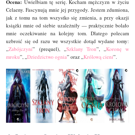
Ocena:
Uwielbiam tę serię. Kocham mężczyzn w życiu
Celaeny. Fascynują mnie jej przygody. Jestem zdumiona,
jak z tomu na tom wszystko się zmienia, a przy okazji
książki mnie od siebie uzależniły — praktycznie bolało
mnie oczekiwanie na kolejny tom. Dlatego polecam
uzbroić się od razu we wszystkie dotąd wydane tomy:
„
Zabójczyni
” (prequel), „
Szklany Tron
”, „
Koronę w
mroku
”, „
Dziedzictwo ognia
” oraz „
Królową cieni
”.