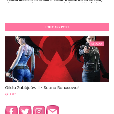
POLECANY POST
KSIĄŻKA
Gildia Zabójców II - Scena Bonusowa!
14:07