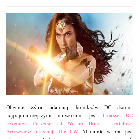
Obecnie wśród adaptacji komiksów DC dwoma
najpopularniejszymi uniwersami jest
filmowe DC
Extended Universe od Warner Bros. i serialowe
Arrowverse od stacji The CW
. Aktualnie w obu jest