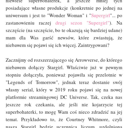
niewiele superbohaterek, a jeszcze mniej tych
posiadające własne produkcje (konkretnie po jednej na
uniwersum i jest to "Wonder Woman" i "
Supergirl
"... po
zastanowieniu raczej
drugi sezon "Supergirl"
). Na
szczęście (na szczęście, bo te okazują się bardziej udane)
mam dla Was garść newsów, które zwiastują, że
niebawem się pojawi się ich więcej. Zaintrygowani?
Zacznijmy od rozszerzającego się Arrowverse, do którego
niebawem dołączy Stargirl. Właściwie już w pewnym
stopniu dołączyła, ponieważ pojawiła się przelotnie w
"Legends of Tomorrow", jednak teraz dostanie swój
własny serial, który w 2019 roku pojawi się na nowej
platformie streamingowej DC Universe. Tak, czeka nas
jeszcze rok czekania, ale jeśli nie kojarzycie tej
superbohaterki, to mogę Wam coś nieco zdradzić na jej
temat. Przykładowo to, że Courtney Whitmore, czyli
nasza Stargirl będzie uczennicą liceum, uzdolnioną