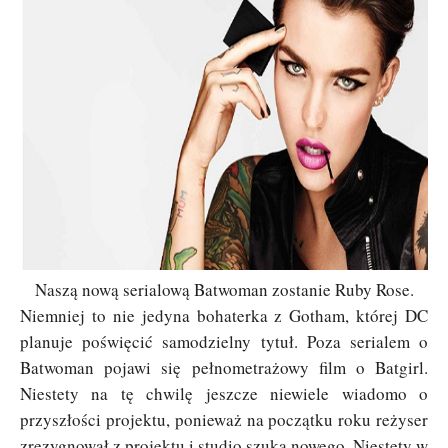
Naszą nową serialową Batwoman zostanie Ruby Rose.
Niemniej to nie jedyna bohaterka z Gotham, której DC
planuje poświęcić samodzielny tytuł. Poza serialem o
Batwoman pojawi się pełnometrażowy film o Batgirl.
Niestety na tę chwilę jeszcze niewiele wiadomo o
przyszłości projektu, ponieważ na początku roku reżyser
zrezygnował z projektu i studio szuka nowego. Niestety w