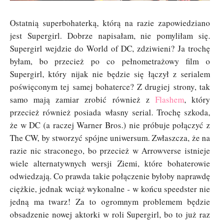
Ostatnią superbohaterką, którą na razie zapowiedziano
jest Supergirl. Dobrze napisałam, nie pomyliłam się.
Supergirl wejdzie do World of DC, zdziwieni? Ja trochę
byłam, bo przecież po co pełnometrażowy film o
Supergirl, który nijak nie będzie się łączył z serialem
poświęconym tej samej bohaterce? Z drugiej strony, tak
samo mają zamiar zrobić również z
Flashem
, który
przecież również posiada własny serial. Trochę szkoda,
że w DC (a raczej Warner Bros.) nie próbuje połączyć z
The CW, by stworzyć spójne uniwersum. Zwłaszcza, że na
razie nic straconego, bo przecież w Arrowverse istnieje
wiele alternatywnych wersji Ziemi, które bohaterowie
odwiedzają. Co prawda takie połączenie byłoby naprawdę
ciężkie, jednak wciąż wykonalne - w końcu speedster nie
jedną ma twarz! Za to ogromnym problemem będzie
obsadzenie nowej aktorki w roli Supergirl, bo to już raz