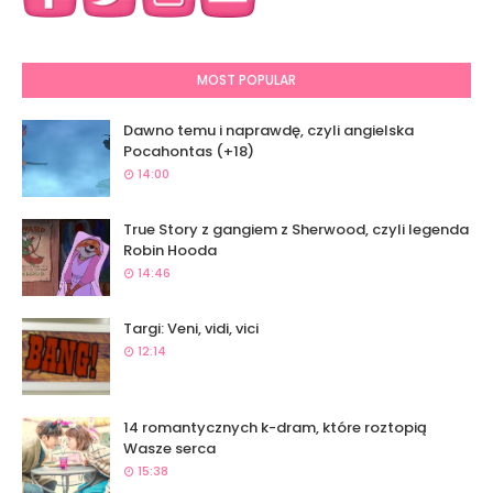
MOST POPULAR
Dawno temu i naprawdę, czyli angielska
Pocahontas (+18)
14:00
True Story z gangiem z Sherwood, czyli legenda
Robin Hooda
14:46
Targi: Veni, vidi, vici
12:14
14 romantycznych k-dram, które roztopią
Wasze serca
15:38