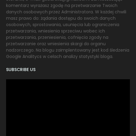
komentarz wyrażasz zgodę na przetwarzanie Twoich
danych osobowych przez Administratora. W każdej chwili
masz prawo do: żądania dostępu do swoich danych
osobowych, sprostowania, usunięcia lub ograniczenia
przetwarzania, wniesienia sprzeciwu wobec ich
przetwarzania, przeniesienia, cofnięcia zgody na
przetwarzanie oraz wniesienia skargi do organu
nadzorczego. Na blogu zaimplentowany jest kod śledzenia
Google Analitycs w celach analizy statystyki bloga.
SUBSCRIBE US