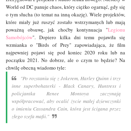
World od DC panuje chaos, który ciężko ogarnąć, gdy się
o tym słucha (to temat na inną okazję). Wiele projektów,
które miały już ruszyć zostało wstrzymanych lub mają
poważną obsuwę, jak choćby kontynuacja "
Legionu
Samobójców
". Dopiero kilka dni temu pojawiła się
wzmianka o "Birds of Prey" zapowiadająca, że film
najpewniej pojawi się pod koniec 2020 roku lub na
początku 2021. No dobrze, ale o czym to będzie? Na
chwilę obecną wiadomo tyle:
"Po rozstaniu się z Jokerem, Harley Quinn i trzy
inne superbohaterki - Black Canary, Huntress i
policjantka Renee Montoya zaczynają
współpracować, aby ocalić życie małej dziewczynki
o imieniu Cassandra Cain, która jest ścigana przez
złego szefa mafii."