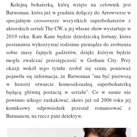
Kolejną bohaterką, którą wzięto na celownik jest
Batwoman, która już w grudniu dołączy do Arrowverse w
specjalnym crossoverze wszystkich superbohaterów z
aktorskich seriali The CW, a jej własne show wystartuje w
2019 roku. Kate Kane będzie dziedziczką fortuny, która
postanawia wykorzystać rodzinne pieniądze do zrobienia
sobie masy fajnych gadżetów, dzięki którym będzie
mogła zwalczać przestępczość w Gotham City. Przy
okazji wokół tego tytułu zrobił się szum, ponieważ
pojawiła się informacja, że Batwoman "ma być pierwszą
w historii otwarcie homoseksualną superbohaterką
będącą główną postacią w serialu". Co w sumie nie
powinno nikogo zaskakiwać, skoro już od 2006 roku jej
komiksowy odpowiednik przestał romansować z
Batmanem, na rzecz pani detektyw.