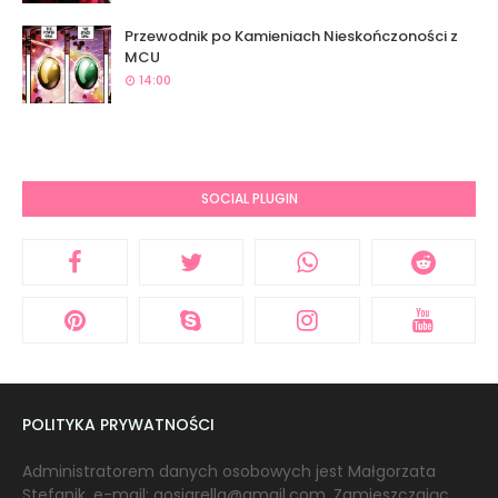
Przewodnik po Kamieniach Nieskończoności z
MCU
14:00
SOCIAL PLUGIN
POLITYKA PRYWATNOŚCI
Administratorem danych osobowych jest Małgorzata
Stefanik, e-mail: gosiarella@gmail.com. Zamieszczając