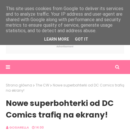
This site uses cookies from Google to deliver its services
and to analyze traffic. Your IP address and user-agent are
shared with Google along with performance and security
metrics to ensure quality of service, generate usage
statistics, and to detect and address abuse.
LEARN MORE
GOT IT
Strona główna
The CW
Nowe superbohterki od DC Comics trafią
na ekrany!
Nowe superbohterki od DC
Comics trafią na ekrany!
GOSIARELLA
14:00