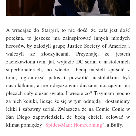
A wracając do Stargirl, to nie dość, że cała jest dość
potężna, to jeszcze ma zainspirować innych młodych
herosów, by założyli grupę Justice Society of America i
walczyli ze złoczyńcami. Przyznaję, że jestem
zaciekawiona tym, jak wyjdzie DC serial o nastoletnich
superbohaterach, bo wiecie... będą musieli spuścić z
tonu, ograniczyć patos i pozwolić nastolatkom być
nastolatkami, a nie udręczonymi duszami noszącymi na
plecach cały ciężar świata. I wiecie co? Trzymam mocno
za nich kciuki, licząc że się w tym odnajdą i dostaniemy
lekki i zabawny serial. Zwłaszcza że na Comic Conie w
San Diego zapowiedzieli, że będą chcieli celować w
klimat pomiędzy "
Spider-Man: Homecoming
", a Buffy.