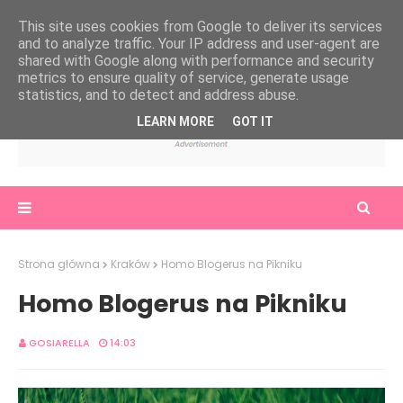
This site uses cookies from Google to deliver its services
and to analyze traffic. Your IP address and user-agent are
shared with Google along with performance and security
metrics to ensure quality of service, generate usage
statistics, and to detect and address abuse.
LEARN MORE
GOT IT
Strona główna
Kraków
Homo Blogerus na Pikniku
Homo Blogerus na Pikniku
GOSIARELLA
14:03