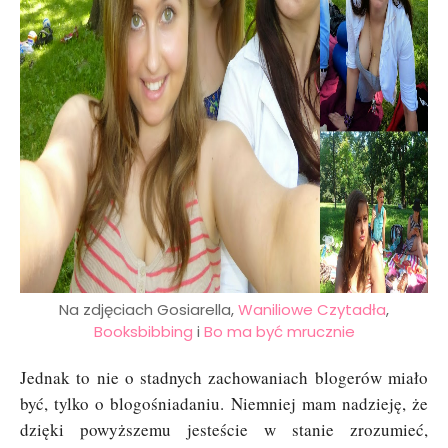
Na zdjęciach Gosiarella,
Waniliowe Czytadła
,
Booksbibbing
i
Bo ma być mrucznie
Jednak to nie o stadnych zachowaniach blogerów miało
być, tylko o blogośniadaniu. Niemniej mam nadzieję, że
dzięki powyższemu jesteście w stanie zrozumieć,