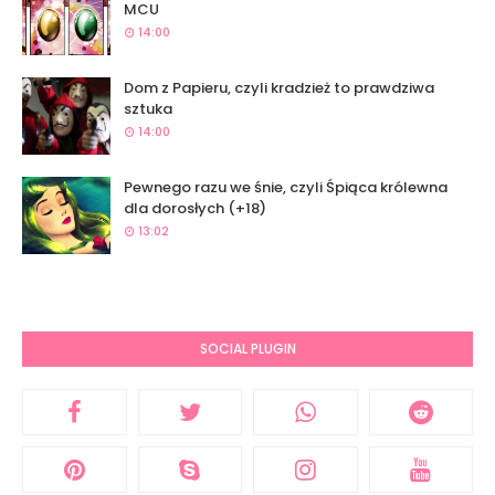
MCU
14:00
Dom z Papieru, czyli kradzież to prawdziwa
sztuka
14:00
Pewnego razu we śnie, czyli Śpiąca królewna
dla dorosłych (+18)
13:02
SOCIAL PLUGIN