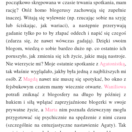
początkowo skrępowana w czasie trwania spotkania, mam
rację? Otóż homo blogerusy zachowują się zupełnie
inaczej. Witają się wylewnie (np. rzucając sobie na szyję
lub ściskając, jak wariaci), a następnie przerywają
gadanie tylko po to by złapać oddech i napić się czegoś
(zdarza się, że nawet wówczas gadają). Dzięki swoim
blogom, wiedzą o sobie bardzo dużo np. co ostatnio ich
poruszyło, jak zmienia się ich życie, jakie mają nastroje.
Nie wierzycie mi? Moje ostatnie spotkanie z
Agatonistką
,
tak właśnie wyglądało, jakby była jedną z najbliższych mi
osób. Z
Magdą
nawet nie muszę się spotykać, bo okno z
fejsbukowym czatem mamy wiecznie otwarte.
Waniliowa
potrafi zniknąć z blogosfery na długo by później z
hukiem i siłą wplątać zaprzyjaźnione blogerki w swoje
prywatne życie, a
Marta
nim poznała dziewczyny mogła
przygotować się psychicznie na spędzenie z nimi czasu
(szczególnie na entuzjastyczne nastawienie Agaty). Tak