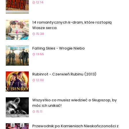
12:14
14 romantycznych k-dram, które roztopią
Wasze serca
15:38
Falling Skies - Wrogie Niebo
13:55
Rubinrot - Czerwień Rubinu (2013)
12:00
Wszystko co musisz wiedzieć o Skupszop, by
móc ich unikać!
15:11
Przewodnik po Kamieniach Nieskończoności z