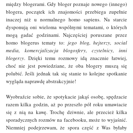
między blogerami. Gdy bloger poznaje nowego (innego)
blogera, początek ich znajomości przebiega zupełnie
inaczej niż u normalnego homo sapiens. Na starcie
dysponują oni wieloma wspólnymi tematami, o których
mogą gadać godzinami. Najczęściej poruszane przez
homo blogerus tematy to:
jego blog, hejterzy, social
media, komercjalizacja blogosfery, czytelnicy, inni
blogerzy
. Dzięki temu rozmowy idą znacznie łatwiej,
choć nie jest powiedziane, że oba blogery muszą się
polubić. Jeśli jednak tak się stanie to kolejne spotkanie
wygląda naprawdę abstrakcyjnie!
Wyobraźcie sobie, że spotykacie jakąś osobę, spędzacie
razem kilka godzin, aż po przeszło pół roku umawiacie
się z nią na kawę. Trochę dziwnie, ale przecież kilka
sporadycznych rozmów na facebooku, może to wyjaśnić.
Niemniej podejrzewam, że spora część z Was byłaby