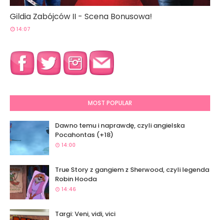
Gildia Zabójców II - Scena Bonusowa!
14:07
MOST POPULAR
Dawno temu i naprawdę, czyli angielska
Pocahontas (+18)
14:00
True Story z gangiem z Sherwood, czyli legenda
Robin Hooda
14:46
Targi: Veni, vidi, vici